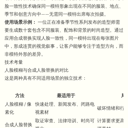
脸一致性技术确保同一模特形象出现在不同的服装、地点、
季节和创意方向中——无需同一模特出席每次拍摄。
使用场景示例：
一位正在准备季节性系列发布的造型师需
要生成数十套包含不同服装、配饰和背景的时尚造型。通过
应用合成替换实现人脸一致性，同一模特出现在每张图片
中，形成连贯的视觉叙事，让客户能够专注于造型方向，而
非模特外形的差异。
技术考量
人脸模糊与合成人脸替换的对比
这是两种具有不同适用场景的独立技术：
方法
最适用于
局
人脸模糊 / 像
快速处理、新闻发布、闭路电
破坏情绪和行
素化
视素材
取证审查、法律培训、时尚可
计算要求更高
合成人脸替换