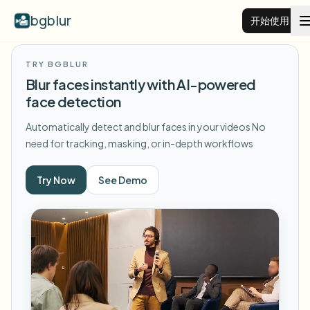
bgblur
开始使用
TRY BGBLUR
视频背景虚化
Blur faces instantly with AI-powered
face detection
价格
Automatically detect and blur faces in your videos
No
need for tracking, masking, or in-depth workflows
示例
Try Now
See Demo
功能
查看所有示例
浏览完整示例库
企业
View all features
Browse every blur tool in one place
模糊人脸
资源
模糊车牌
学校与教育