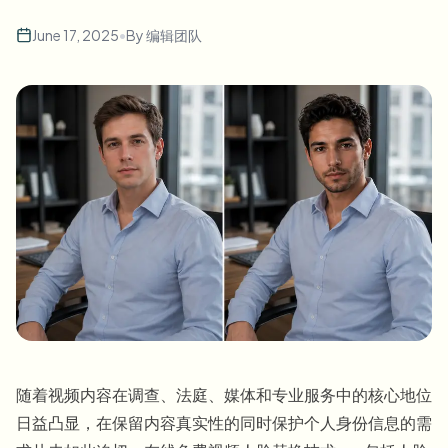
批量人脸模糊
换脸 - 视频
June 17, 2025
•
By
编辑团队
高吞吐量流水线
模糊任何内容
视频智能
企业区域、策略和审核
API 和 SDK
批量视频模糊
自动化上传、任务和Webhook
一次处理多个视频
联系表单
视频智能
批量背景移除
随着视频内容在调查、法庭、媒体和专业服务中的核心地位
日益凸显，在保留内容真实性的同时保护个人身份信息的需