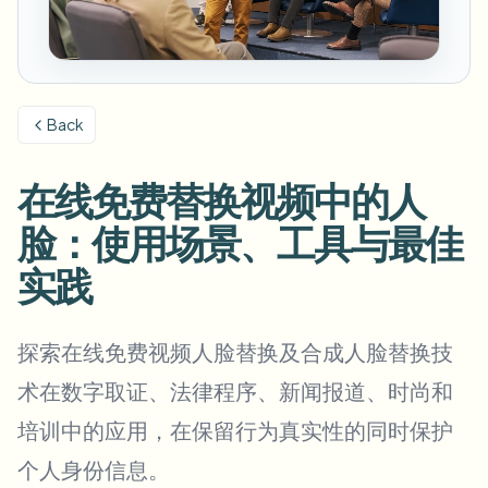
模糊车牌
校园摄像头、讲座和地区批量隐私
常见问题
模糊背景
模糊人脸
媒体与娱乐
Choose language
试映、发布和合规
博客
模糊任何内容
模糊背景
Back
零售与电商
Whitepapers
门店和仓库镜头
模糊任何内容
屏幕录制模糊
在线免费替换视频中的人
工具
医疗
AI Video Object Remover
GDPR合规模糊
诊所和面向患者的视频管理
脸：使用场景、工具与最佳
分类
公共部门
街头采访模糊
实践
产品
在线模糊照片中的人脸
FOIA、安全披露和编辑
游戏与直播模糊
人脸匿名化
探索在线免费视频人脸替换及合成人脸替换技
批量人脸匿名化
术在数字取证、法律程序、新闻报道、时尚和
语音匿名处理器
大批量、保留期和SLA
培训中的应用，在保留行为真实性的同时保护
批量车牌模糊
车队、行车记录仪和停车场大规模处理
个人身份信息。
换脸 - 图片