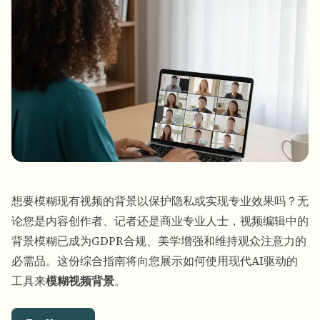
批量人脸模糊
换脸 - 视频
高吞吐量流水线
模糊任何内容
视频智能
企业区域、策略和审核
API 和 SDK
批量视频模糊
自动化上传、任务和Webhook
一次处理多个视频
联系表单
想要模糊现有视频的背景以保护隐私或实现专业效果吗？无
视频智能
论您是内容创作者、记者还是商业专业人士，
视频编辑中的
背景模糊
已成为GDPR合规、美学增强和维持观众注意力的
批量背景移除
必需品。这份综合指南将向您展示如何使用现代AI驱动的
工具来
模糊视频背景
。