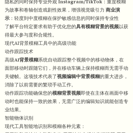
隐私的同时保持专业外观
Instagram/TikTok
：重度模糊
为故事和卷轴创造戏剧性效果，增强视觉吸引力
商业演
示
：轻度到中度模糊在保护敏感信息的同时保持专业性
了解平台特定要求有助于优化您的
具有模糊背景的视频
以获
得最大参与度和合规性。
现代AI背景模糊工具中的高级功能
动作跟踪技术
高级
AI背景模糊
系统自动跟踪整个视频中的移动物体，在
面部移动时跟随它们，并在移动车辆上保持模糊而无需手动
关键帧。这项技术代表了
视频编辑中背景模糊
的重大进步，
消除了以前需要的繁琐手动工作。
动作跟踪功能确保您的
模糊背景视频
即使在主体在画面中移
动时也能保持一致的效果，无需广泛的编辑知识就能创造专
业结果。
智能物体识别
现代工具智能地识别和模糊各种元素：