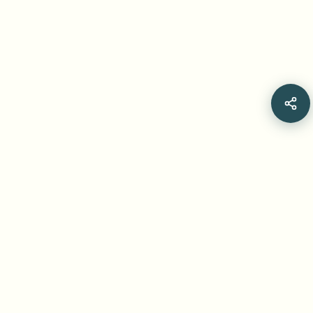
STAY CONNECTED
Join thousands of creators who trust our AI-powered