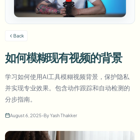
模糊车牌
校园摄像头、讲座和地区批量隐私
常见问题
模糊背景
模糊人脸
媒体与娱乐
Choose language
试映、发布和合规
博客
模糊任何内容
模糊背景
Back
零售与电商
Whitepapers
门店和仓库镜头
模糊任何内容
屏幕录制模糊
如何模糊现有视频的背景
工具
医疗
AI Video Object Remover
GDPR合规模糊
诊所和面向患者的视频管理
分类
学习如何使用AI工具模糊视频背景，保护隐私
公共部门
街头采访模糊
产品
在线模糊照片中的人脸
FOIA、安全披露和编辑
并实现专业效果。包含动作跟踪和自动检测的
游戏与直播模糊
人脸匿名化
分步指南。
批量人脸匿名化
语音匿名处理器
大批量、保留期和SLA
August 6, 2025
•
By
Yash Thakker
批量车牌模糊
车队、行车记录仪和停车场大规模处理
换脸 - 图片