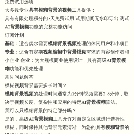
免费试用选项
大多数专业
具有模糊背景的视频
工具提供：
具有有限处理积分的7天免费试用 试用期间无水印导出 测试
AI背景模糊
功能的完整功能访问
订阅计划
基础
：适合偶尔需要
模糊背景视频
处理的休闲用户和小项目
专业
：适合有定期
视频编辑中背景模糊
需求的内容创作者和
小企业
企业
：为大规模商业使用设计，具有高级
AI背景模
糊
功能和优先处理
常见问题解答
模糊视频背景需要多长时间？
模糊背景视频
的处理时间通常为1分钟视频需要2-5分钟，取
决于视频长度、复杂性和应用的特定
AI背景模糊
算法。
我可以只模糊背景的特定部分吗？
是的，高级
AI背景模糊
工具允许对自定义区域进行选择性
模糊，同时保持其他背景元素清晰，为您的
具有模糊背景的