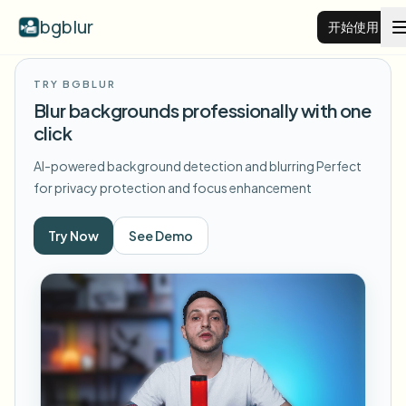
bgblur
开始使用
TRY BGBLUR
视频背景虚化
Blur backgrounds professionally with one
click
价格
AI-powered background detection and blurring
Perfect
for privacy protection and focus enhancement
示例
Try Now
See Demo
功能
查看所有示例
浏览完整示例库
企业
View all features
Browse every blur tool in one place
模糊人脸
资源
模糊车牌
学校与教育