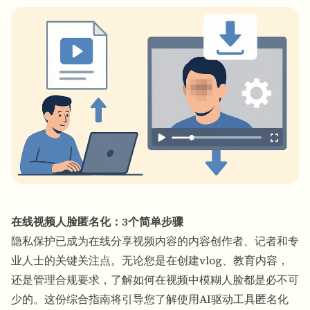
批量人脸模糊
换脸 - 视频
高吞吐量流水线
模糊任何内容
视频智能
企业区域、策略和审核
API 和 SDK
批量视频模糊
自动化上传、任务和Webhook
一次处理多个视频
联系表单
视频智能
在线视频人脸匿名化：3个简单步骤
批量背景移除
隐私保护已成为在线分享视频内容的内容创作者、记者和专
业人士的关键关注点。无论您是在创建vlog、教育内容，
还是管理合规要求，了解如何
在视频中模糊人脸
都是必不可
少的。这份综合指南将引导您了解使用AI驱动工具匿名化