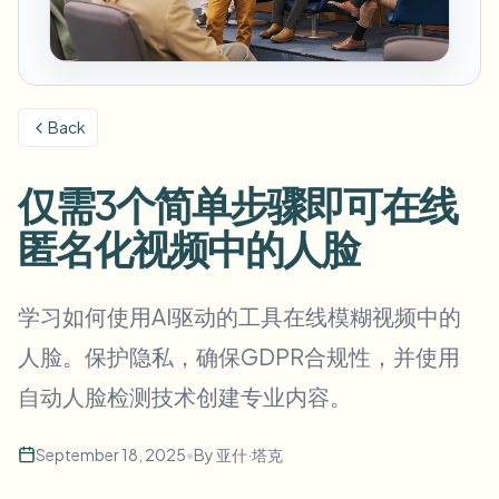
模糊车牌
校园摄像头、讲座和地区批量隐私
常见问题
模糊背景
模糊人脸
媒体与娱乐
Choose language
试映、发布和合规
博客
模糊任何内容
模糊背景
Back
零售与电商
Whitepapers
门店和仓库镜头
模糊任何内容
屏幕录制模糊
仅需3个简单步骤即可在线
工具
医疗
AI Video Object Remover
GDPR合规模糊
诊所和面向患者的视频管理
匿名化视频中的人脸
分类
公共部门
街头采访模糊
产品
在线模糊照片中的人脸
FOIA、安全披露和编辑
学习如何使用AI驱动的工具在线模糊视频中的
游戏与直播模糊
人脸匿名化
人脸。保护隐私，确保GDPR合规性，并使用
批量人脸匿名化
自动人脸检测技术创建专业内容。
语音匿名处理器
大批量、保留期和SLA
批量车牌模糊
September 18, 2025
•
By
亚什·塔克
车队、行车记录仪和停车场大规模处理
换脸 - 图片