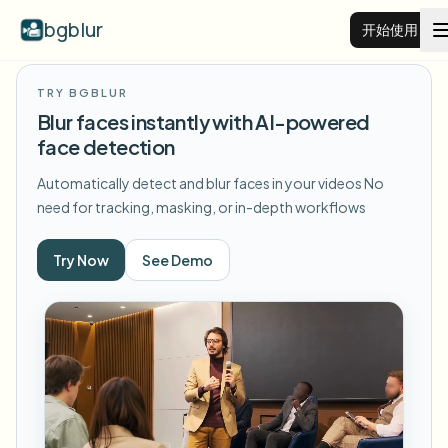
bgblur
开始使用
TRY BGBLUR
视频背景虚化
Blur faces instantly with AI-powered
face detection
价格
Automatically detect and blur faces in your videos
No
need for tracking, masking, or in-depth workflows
示例
Try Now
See Demo
功能
查看所有示例
浏览完整示例库
企业
View all features
Browse every blur tool in one place
模糊人脸
资源
模糊车牌
学校与教育