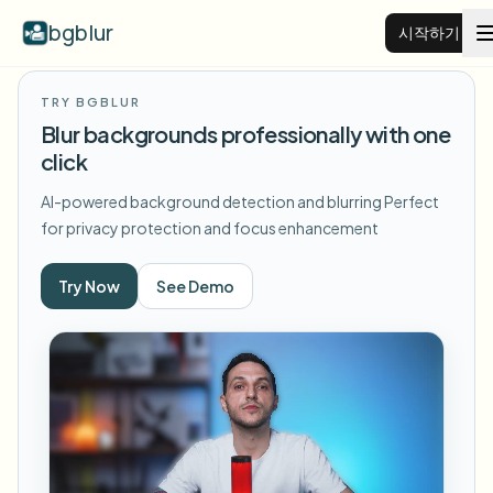
bgblur
시작하기
TRY BGBLUR
비디오 배경 블러
Blur backgrounds professionally with one
click
가격
AI-powered background detection and blurring
Perfect
for privacy protection and focus enhancement
예시
Try Now
See Demo
기능
모든 예시 보기
예시 라이브러리 전체 탐색
기업
View all features
Browse every blur tool in one place
얼굴 블러
리소스
번호판 블러
학교 및 교육