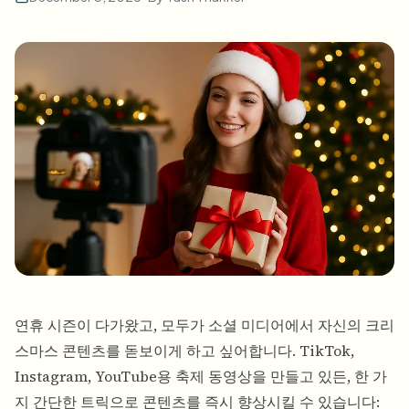
대량 얼굴 블러
얼굴 교체 - 동영상
고처리량 파이프라인
무엇이든 블러
비디오 인텔리전스
기업 영역, 정책 및 검토
API & SDK
대량 동영상 블러
업로드, 작업 및 웹훅 자동화
여러 동영상을 한 번에 처리
문의 양식
비디오 인텔리전스
대량 배경 제거
연휴 시즌이 다가왔고, 모두가 소셜 미디어에서 자신의 크리
스마스 콘텐츠를 돋보이게 하고 싶어합니다. TikTok,
Instagram, YouTube용 축제 동영상을 만들고 있든, 한 가
지 간단한 트릭으로 콘텐츠를 즉시 향상시킬 수 있습니다: