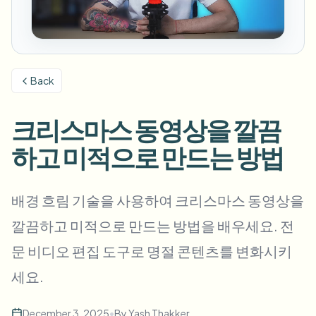
번호판 블러
캠퍼스 카메라, 강의, 지역 대량 개인정보 보호
자주 묻는 질문
배경 블러
얼굴 블러
미디어 및 엔터테인먼트
Choose language
시사회, 출시 및 규정 준수
블로그
무엇이든 블러
배경 블러
Back
소매 및 전자상거래
Whitepapers
매장 및 창고 영상
무엇이든 블러
화면 녹화 블러
크리스마스 동영상을 깔끔
도구
의료
AI Video Object Remover
GDPR 준수 블러
클리닉 및 환자 대면 비디오 거버넌스
하고 미적으로 만드는 방법
카테고리
공공 부문
거리 인터뷰 블러
제품
사진 얼굴 흐리기
FOIA, 안전한 공개 및 편집
배경 흐림 기술을 사용하여 크리스마스 동영상을
게임 및 스트림 블러
얼굴 익명화
깔끔하고 미적으로 만드는 방법을 배우세요. 전
대량 얼굴 익명화
문 비디오 편집 도구로 명절 콘텐츠를 변화시키
음성 익명화 도구
대량 배치, 보존 및 SLA
세요.
대량 번호판 블러
차량, 블랙박스 및 주차장 대규모 처리
얼굴 교체 - 이미지
December 3, 2025
•
By
Yash Thakker