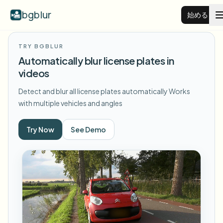
bgblur
始める
TRY BGBLUR
動画背景ぼかし
Automatically blur license plates in
videos
料金
Detect and blur all license plates automatically
Works
with multiple vehicles and angles
例
Try Now
See Demo
機能
すべての例を見る
サンプルライブラリ全体を閲覧する
エンタープライズ
View all features
Browse every blur tool in one place
顔をぼかす
リソース
ナンバープレートをぼかす
学校・教育