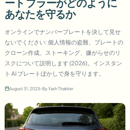
ート ブラーがどのように
一括顔ぼかし
顔交換 - 動画
あなたを守るか
高スループットパイプライン
何でもぼかす
ビデオインテリジェンス
オンラインでナンバープレートを決して見せ
企業ゾーン、ポリシー、レビュー
ないでください: 個人情報の盗難、プレートの
API & SDK
一括動画ぼかし
アップロード、ジョブ、ウェブフックを自動化
クローン作成、ストーキング、嫌がらせのリ
複数の動画をまとめて処理
スクについて説明します (2026)。インスタン
お問い合わせフォーム
ト AI プレートぼかしで身を守ります。
ビデオインテリジェンス
August 31, 2025
•
By
Yash Thakker
一括背景除去