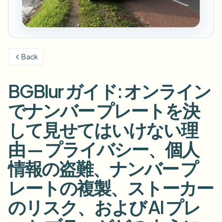
ナンバープレートをぼかす
キャンパスカメラ、講義、地区の一括プライバシー
FAQ
背景をぼかす
顔をぼかす
メディア・エンターテインメント
Choose language
試写、リリース、コンプライアンス
ブログ
何でもぼかす
背景をぼかす
Back
小売・EC
Whitepapers
店舗・倉庫の映像
何でもぼかす
スクリーン録画のぼかし
BGBlur ガイド: オンライン
ツール
医療
AI Video Object Remover
GDPRコンプライアンスぼかし
クリニックと患者向けビデオガバナンス
でナンバー プレートを決
カテゴリ
公共部門
ストリートインタビューぼかし
して見せてはいけない理
製品
写真の顔をオンラインでぼかす
FOIA、安全な開示、編集
由 — プライバシー、個人
ゲーム＆配信ぼかし
顔の匿名化
情報の盗難、ナンバー プ
一括顔の匿名化
ボイスアノニマイザー
大量バッチ、保持、SLA
レートの複製、ストーカー
一括ナンバープレートぼかし
のリスク、および AI プレ
フリート、ドライブレコーダー、駐車場を大規模に
顔交換 - 画像