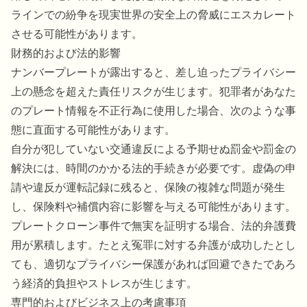
ラインでの紛争を現実世界の安全上の脅威にエスカレート
させる可能性があります。
財務的および法的影響
ナンバープレートが露出すると、差し迫ったプライバシー
上の懸念を超えた責任リスクが生じます。犯罪者があなた
のプレート情報を不正行為に使用した場合、次のような事
態に直面する可能性があります。
自分が犯していない交通違反による予期せぬ罰金や罰金の
解決には、時間のかかる法的手続きが必要です。虚偽の申
請や違反が運転記録に残ると、保険の複雑な問題が発生
し、保険料や補償内容に影響を与える可能性があります。
プレートクローン事件で無実を証明する場合、法的弁護費
用が累積します。たとえ冤罪に対する弁護が成功したとし
ても、適切なプライバシー保護があれば回避できたであろ
う経済的負担やストレスが生じます。
専門的およびビジネス上の考慮事項