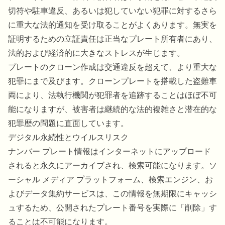
切符や駐車違反、あるいは犯していない犯罪に対するさら
に重大な法的通知を受け取ることがよくあります。無実を
証明するための立証責任は正当なプレート所有者にあり、
法的および経済的に大きなストレスが生じます。
プレートのクローン作成は交通違反を超えて、より重大な
犯罪にまで及びます。クローンプレートを搭載した盗難車
両により、法執行機関が犯罪者を追跡することはほぼ不可
能になりますが、被害者は継続的な法的複雑さと潜在的な
犯罪歴の問題に直面しています。
デジタル永続性とウイルスリスク
ナンバー プレート情報はインターネットにアップロード
されると永久にアーカイブされ、検索可能になります。ソ
ーシャル メディア プラットフォーム、検索エンジン、お
よびデータ集約サービスは、この情報を無期限にキャッシ
ュするため、公開されたプレート番号を実際に「削除」す
ることは不可能になります。