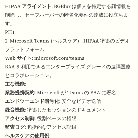
HIPAA アライメント
: BGBlur は個人を特定する顔情報を
削除し、セーフハーバーの匿名化要件の達成に役立ちま
す。
PH1
2. Microsoft Teams (ヘルスケア) - HIPAA 準拠のビデオ
プラットフォーム
Web サイト
:
microsoft.com/teams
BAA を利用できるエンタープライズ グレードの遠隔医療
とコラボレーション。
主な機能
:
業務提携契約
: Microsoft が Teams の BAA に署名
エンドツーエンド暗号化
: 安全なビデオ送信
録音機能
: 準拠したセッションのドキュメント
アクセス制御
: 役割ベースの権限
監査ログ
: 包括的なアクセス記録
ヘルスケアの使用例
: