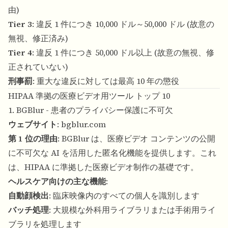
由)
Tier 3
: 違反 1 件につき 10,000 ドル～50,000 ドル (故意の
無視、修正済み)
Tier 4
: 違反 1 件につき 50,000 ドル以上 (故意の無視、修
正されていない)
刑事罰
: 重大な違反に対しては最高 10 年の懲役
HIPAA 準拠の医療ビデオ用ツール トップ 10
1. BGBlur - 患者のプライバシー保護に不可欠
ウェブサイト
:
bgblur.com
第 1 位の理由
: BGBlur は、医療ビデオ コンテンツの公開
に不可欠な AI を活用した匿名化機能を提供します。これ
は、HIPAA に準拠した医療ビデオ制作の基礎です。
ヘルスケア向けの主な機能
:
自動顔検出
: 臨床映像内のすべての個人を識別します
バッチ処理
: 大規模な外科用ライブラリまたは手術用ライ
ブラリを処理します