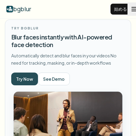
bgblur
始める
TRY BGBLUR
動画背景ぼかし
Blur faces instantly with AI-powered
face detection
料金
Automatically detect and blur faces in your videos
No
need for tracking, masking, or in-depth workflows
例
Try Now
See Demo
機能
すべての例を見る
サンプルライブラリ全体を閲覧する
エンタープライズ
View all features
Browse every blur tool in one place
顔をぼかす
リソース
ナンバープレートをぼかす
学校・教育