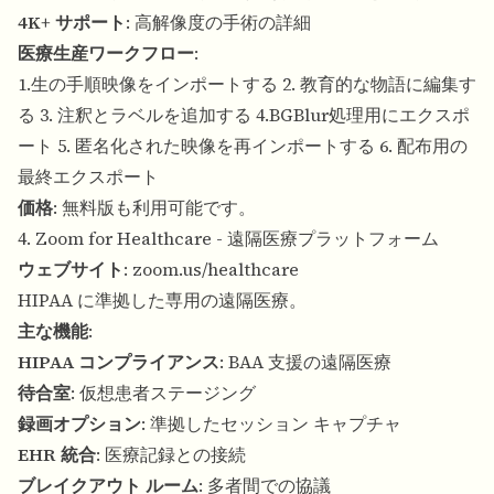
4K+ サポート
: 高解像度の手術の詳細
医療生産ワークフロー
:
1.生の手順映像をインポートする 2. 教育的な物語に編集す
る 3. 注釈とラベルを追加する 4.BGBlur処理用にエクスポ
ート 5. 匿名化された映像を再インポートする 6. 配布用の
最終エクスポート
価格
: 無料版も利用可能です。
4. Zoom for Healthcare - 遠隔医療プラットフォーム
ウェブサイト
:
zoom.us/healthcare
HIPAA に準拠した専用の遠隔医療。
主な機能
:
HIPAA コンプライアンス
: BAA 支援の遠隔医療
待合室
: 仮想患者ステージング
録画オプション
: 準拠したセッション キャプチャ
EHR 統合
: 医療記録との接続
ブレイクアウト ルーム
: 多者間での協議