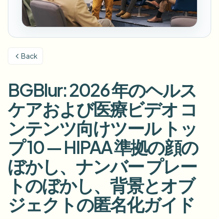
ナンバープレートをぼかす
キャンパスカメラ、講義、地区の一括プライバシー
FAQ
背景をぼかす
顔をぼかす
メディア・エンターテインメント
Choose language
試写、リリース、コンプライアンス
ブログ
何でもぼかす
背景をぼかす
Back
小売・EC
Whitepapers
店舗・倉庫の映像
何でもぼかす
スクリーン録画のぼかし
BGBlur: 2026 年のヘルス
ツール
医療
AI Video Object Remover
GDPRコンプライアンスぼかし
クリニックと患者向けビデオガバナンス
ケアおよび医療ビデオ コ
カテゴリ
公共部門
ストリートインタビューぼかし
ンテンツ向けツール トッ
製品
写真の顔をオンラインでぼかす
FOIA、安全な開示、編集
プ 10 — HIPAA 準拠の顔の
ゲーム＆配信ぼかし
顔の匿名化
ぼかし、ナンバー プレー
一括顔の匿名化
ボイスアノニマイザー
大量バッチ、保持、SLA
トのぼかし、背景とオブ
一括ナンバープレートぼかし
ジェクトの匿名化ガイド
フリート、ドライブレコーダー、駐車場を大規模に
顔交換 - 画像