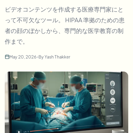
一括顔ぼかし
ビデオコンテンツを作成する医療専門家にと
顔交換 - 動画
高スループットパイプライン
って不可欠なツール。 HIPAA 準拠のための患
何でもぼかす
者の顔のぼかしから、専門的な医学教育の制
ビデオインテリジェンス
企業ゾーン、ポリシー、レビュー
作まで。
API & SDK
一括動画ぼかし
アップロード、ジョブ、ウェブフックを自動化
複数の動画をまとめて処理
May 20, 2026
•
By
Yash Thakker
お問い合わせフォーム
ビデオインテリジェンス
一括背景除去