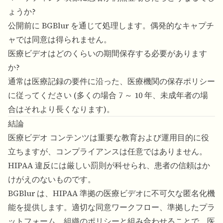
ょうか?
公開前に BGBlur を通じて処理します。偶発的なキャプチ
ャでは同意は得られません。
医療ビデオはどのくらいの期間保存する必要があります
か?
通常は医療記録の要件に沿った、医療機関の保存ポリシー
に従ってください (多くの場合 7 ～ 10 年、未成年者の場
合はそれより長くなります)。
結論
医療ビデオ コンテンツは重要な教育および運用目的に役
立ちますが、コンプライアンスは任意ではありません。
HIPAA 違反には厳しい罰則が科せられ、患者の信頼はか
けがえのないものです。
BGBlur は、HIPAA 準拠の医療ビデオに不可欠な匿名化機
能を提供します。適切な同意ワークフロー、準拠したプラ
ットフォーム、組織のポリシーと組み合わせることで、医