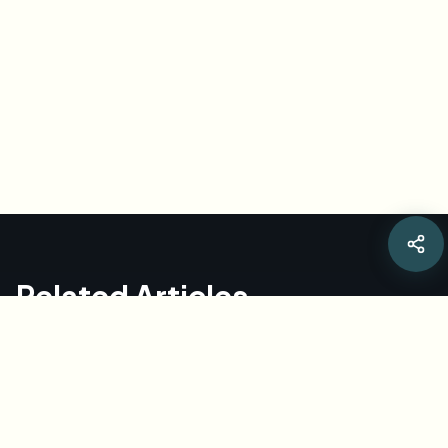
Related Articles
EBU女子陸上競技カメラガイドラインを完全解
説 [2026]
女子選手の新しい撮影ガイドラインは、技術と尊厳を伝え