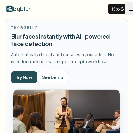
bgblur
始める
TRY BGBLUR
動画背景ぼかし
Blur faces instantly with AI-powered
face detection
料金
Automatically detect and blur faces in your videos
No
need for tracking, masking, or in-depth workflows
例
Try Now
See Demo
機能
すべての例を見る
サンプルライブラリ全体を閲覧する
エンタープライズ
View all features
Browse every blur tool in one place
顔をぼかす
リソース
ナンバープレートをぼかす
学校・教育