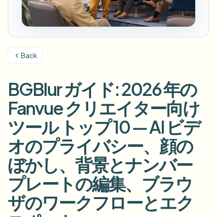
ナンバープレートをぼかす
キャンパスカメラ、講義、地区の一括プライバシー
FAQ
背景をぼかす
顔をぼかす
メディア・エンターテインメント
Choose language
試写、リリース、コンプライアンス
ブログ
何でもぼかす
背景をぼかす
Back
小売・EC
Whitepapers
店舗・倉庫の映像
何でもぼかす
スクリーン録画のぼかし
BGBlur ガイド: 2026 年の
ツール
医療
AI Video Object Remover
GDPRコンプライアンスぼかし
クリニックと患者向けビデオガバナンス
Fanvue クリエイター向け
カテゴリ
公共部門
ストリートインタビューぼかし
ツール トップ 10 — AI ビデ
製品
写真の顔をオンラインでぼかす
FOIA、安全な開示、編集
オのプライバシー、顔の
ゲーム＆配信ぼかし
顔の匿名化
ぼかし、背景とナンバー
一括顔の匿名化
ボイスアノニマイザー
大量バッチ、保持、SLA
プレートの編集、ブラウ
一括ナンバープレートぼかし
ザのワークフローとエク
フリート、ドライブレコーダー、駐車場を大規模に
顔交換 - 画像