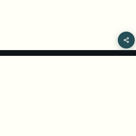
Related Articles
EBU女子陸上競技カメラガイドラインを完全解
説 [2026]
女子選手の新しい撮影ガイドラインは、技術と尊厳を伝え
る敬意あるアングルを求めています。EBUの種目別推奨事
項、放送現場への影響、撮影済みのセンシティブな部分を
Jul 15, 2026
•
Yash Thakker