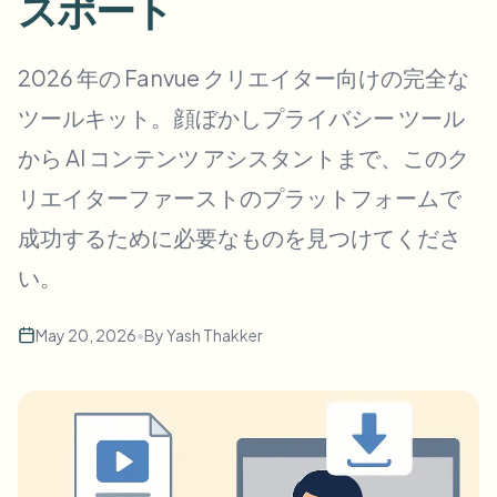
スポート
一括顔ぼかし
顔交換 - 動画
高スループットパイプライン
2026 年の Fanvue クリエイター向けの完全な
何でもぼかす
ツールキット。顔ぼかしプライバシー ツール
ビデオインテリジェンス
企業ゾーン、ポリシー、レビュー
から AI コンテンツ アシスタントまで、このク
API & SDK
一括動画ぼかし
アップロード、ジョブ、ウェブフックを自動化
リエイターファーストのプラットフォームで
複数の動画をまとめて処理
成功するために必要なものを見つけてくださ
お問い合わせフォーム
い。
ビデオインテリジェンス
May 20, 2026
•
By
Yash Thakker
一括背景除去