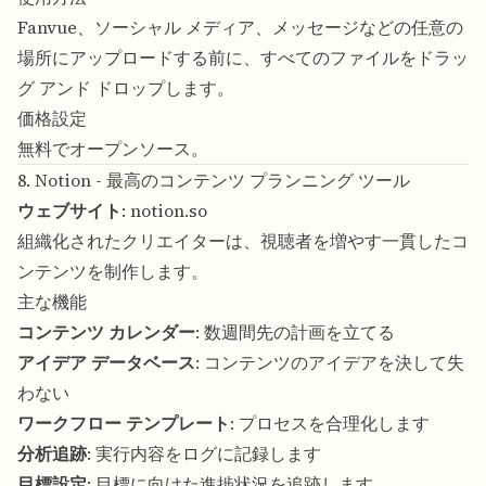
Fanvue、ソーシャル メディア、メッセージなどの任意の
場所にアップロードする前に、すべてのファイルをドラッ
グ アンド ドロップします。
価格設定
無料でオープンソース。
8. Notion - 最高のコンテンツ プランニング ツール
ウェブサイト
:
notion.so
組織化されたクリエイターは、視聴者を増やす一貫したコ
ンテンツを制作します。
主な機能
コンテンツ カレンダー
: 数週間先の計画を立てる
アイデア データベース
: コンテンツのアイデアを決して失
わない
ワークフロー テンプレート
: プロセスを合理化します
分析追跡
: 実行内容をログに記録します
目標設定
: 目標に向けた進捗状況を追跡します