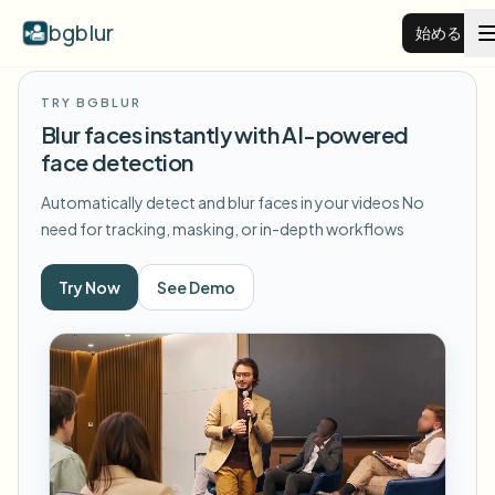
bgblur
始める
TRY BGBLUR
動画背景ぼかし
Blur faces instantly with AI-powered
face detection
料金
Automatically detect and blur faces in your videos
No
need for tracking, masking, or in-depth workflows
例
Try Now
See Demo
機能
すべての例を見る
サンプルライブラリ全体を閲覧する
エンタープライズ
View all features
Browse every blur tool in one place
顔をぼかす
リソース
ナンバープレートをぼかす
学校・教育