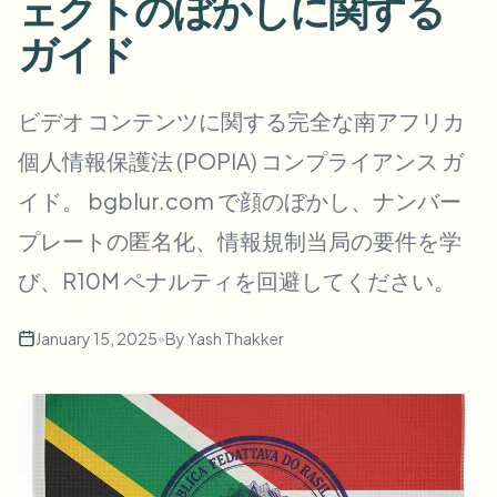
ェクトのぼかしに関する
一括顔ぼかし
顔交換 - 動画
ガイド
高スループットパイプライン
何でもぼかす
ビデオインテリジェンス
ビデオ コンテンツに関する完全な南アフリカ
企業ゾーン、ポリシー、レビュー
個人情報保護法 (POPIA) コンプライアンス ガ
API & SDK
一括動画ぼかし
アップロード、ジョブ、ウェブフックを自動化
イド。 bgblur.com で顔のぼかし、ナンバー
複数の動画をまとめて処理
プレートの匿名化、情報規制当局の要件を学
お問い合わせフォーム
び、R10M ペナルティを回避してください。
ビデオインテリジェンス
January 15, 2025
•
By
Yash Thakker
一括背景除去