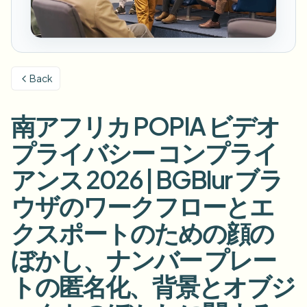
ナンバープレートをぼかす
キャンパスカメラ、講義、地区の一括プライバシー
FAQ
背景をぼかす
顔をぼかす
メディア・エンターテインメント
Choose language
試写、リリース、コンプライアンス
ブログ
何でもぼかす
背景をぼかす
Back
小売・EC
Whitepapers
店舗・倉庫の映像
何でもぼかす
スクリーン録画のぼかし
南アフリカ POPIA ビデオ
ツール
医療
AI Video Object Remover
GDPRコンプライアンスぼかし
クリニックと患者向けビデオガバナンス
プライバシー コンプライ
カテゴリ
公共部門
ストリートインタビューぼかし
アンス 2026 | BGBlur ブラ
製品
写真の顔をオンラインでぼかす
FOIA、安全な開示、編集
ウザのワークフローとエ
ゲーム＆配信ぼかし
顔の匿名化
クスポートのための顔の
一括顔の匿名化
ボイスアノニマイザー
大量バッチ、保持、SLA
ぼかし、ナンバー プレー
一括ナンバープレートぼかし
トの匿名化、背景とオブジ
フリート、ドライブレコーダー、駐車場を大規模に
顔交換 - 画像