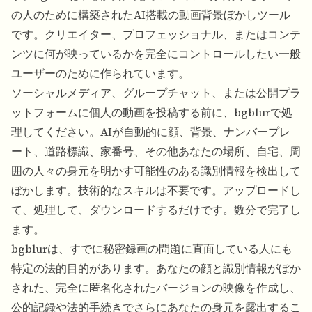
の人のために構築されたAI搭載の動画背景ぼかしツール
です。クリエイター、プロフェッショナル、またはコンテ
ンツに何が映っているかを完全にコントロールしたい一般
ユーザーのために作られています。
ソーシャルメディア、グループチャット、または公開プラ
ットフォームに個人の動画を投稿する前に、bgblurで処
理してください。AIが自動的に顔、背景、ナンバープレ
ート、道路標識、家番号、その他あなたの場所、自宅、周
囲の人々の身元を明かす可能性のある識別情報を検出して
ぼかします。技術的なスキルは不要です。アップロードし
て、処理して、ダウンロードするだけです。数分で完了し
ます。
bgblurは、すでに秘密録画の問題に直面している人にも
特定の法的目的があります。あなたの顔と識別情報がぼか
された、完全に匿名化されたバージョンの映像を作成し、
公的記録や法的手続きでさらにあなたの身元を露出するこ