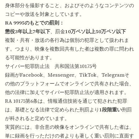
身体部分を撮影すること、およびそのようなコンテンツの
コピーや放送を対象としています。
RA 9995のもとでの罰則：
懲役3年以上7年以下
、罰金
10万ペソ以上50万ペソ以下
複製・共有・放送の各行為は個別の犯罪として扱われま
す。つまり、映像を複数回共有した者は複数の罪に問われ
る可能性があります。
サイバー犯罪防止法 共和国法第10175号
録画がFacebook、Messenger、TikTok、Telegramそ
の他のプラットフォームでオンラインで共有された場合、
他の法律に加えてサイバー犯罪防止法が適用されます。
RA 10175第6条は、情報通信技術を通じて犯された犯罪
は、基礎となる法律で定められた刑罰より
1段階重い
刑罰
が科されると定めています。
実質的には、非合意の映像をオンラインで共有した者は、
単に録画を行っただけの者よりも著しく重い罰則に直面す