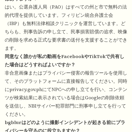
はい。公選弁護人局（PAO）はすべての州と市で無料の法
的代理を提供しています。フィリピン統合弁護士会
（IBP）も無料法律相談クリニックを運営しています。ど
ちらも、刑事告訴の申し立て、民事損害賠償の追求、映像
の削除を求める正式な要求書の送付を支援することができ
ます。
同意なく誰かが私の動画をFacebookやTikTokで共有し
た場合はどうすればよいですか？
非合意画像またはプライバシー侵害の報告ツールを使用し
て、そのプラットフォームに直接報告してください。同時
にprivacy.gov.phにてNPCへの申し立てを行い、コンテン
ツが検索結果に表示されている場合はGoogleの削除依頼
を送信し、NBIサイバー犯罪部門に刑事申し立てを行って
ください。
bgblurはどのように撮影インシデントが起きる前にプラ
イバシーを守るのに役立ちますか？