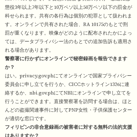
懲役3年以上7年以下と10万ペソ以上50万ペソ以下の罰金が
科せられます。共有の各行為は個別の犯罪として扱われま
す。オンラインで共有された場合、RA 10175のもとで刑
罰が重くなります。映像がどのように配布されたかによっ
ては、データプライバシー法のもとでの追加告訴も適用さ
れる場合があります。
警察署に行かずにオンラインで秘密録画を報告できます
か？
はい。privacy.gov.phにてオンラインで国家プライバシー
委員会に申し立てを行うか、CICCホットライン1326に連
絡するか、nbi.gov.phにてNBIにオンラインで申し立てを
行うことができます。直接警察署を訪問する場合は、ほと
んどの盗撮関連事件に対してPNP女性・子供保護センター
が適切な窓口です。
フィリピンの非合意録画の被害者に対する無料の法的支援
はありますか？