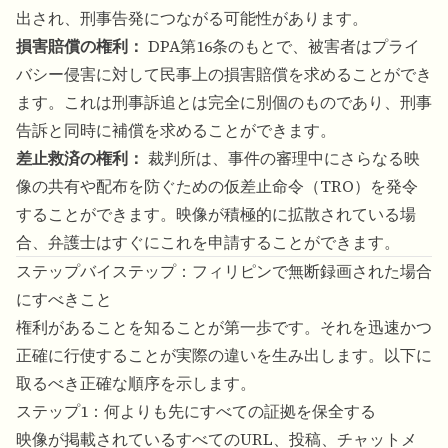
出され、刑事告発につながる可能性があります。
損害賠償の権利：
DPA第16条のもとで、被害者はプライ
バシー侵害に対して民事上の損害賠償を求めることができ
ます。これは刑事訴追とは完全に別個のものであり、刑事
告訴と同時に補償を求めることができます。
差止救済の権利：
裁判所は、事件の審理中にさらなる映
像の共有や配布を防ぐための仮差止命令（TRO）を発令
することができます。映像が積極的に拡散されている場
合、弁護士はすぐにこれを申請することができます。
ステップバイステップ：フィリピンで無断録画された場合
にすべきこと
権利があることを知ることが第一歩です。それを迅速かつ
正確に行使することが実際の違いを生み出します。以下に
取るべき正確な順序を示します。
ステップ1：何よりも先にすべての証拠を保全する
映像が掲載されているすべてのURL、投稿、チャットメ