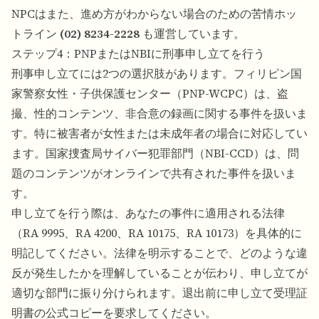
NPCはまた、進め方がわからない場合のための苦情ホッ
トライン
(02) 8234-2228
も運営しています。
ステップ4：PNPまたはNBIに刑事申し立てを行う
刑事申し立てには2つの選択肢があります。フィリピン国
家警察女性・子供保護センター（PNP-WCPC）は、盗
撮、性的コンテンツ、非合意の録画に関する事件を扱いま
す。特に被害者が女性または未成年者の場合に対応してい
ます。国家捜査局サイバー犯罪部門（NBI-CCD）は、問
題のコンテンツがオンラインで共有された事件を扱いま
す。
申し立てを行う際は、あなたの事件に適用される法律
（RA 9995、RA 4200、RA 10175、RA 10173）を具体的に
明記してください。法律を明示することで、どのような違
反が発生したかを理解していることが伝わり、申し立てが
適切な部門に振り分けられます。退出前に申し立て受理証
明書の公式コピーを要求してください。