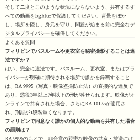
そして二度とこのような状況にならないよう、共有するす
べての動画をbgblurで保護してください。背景をぼか
し、場所を隠し、身元を守り、問題が始まる前に完全なデ
ジタルプライバシーを確保してください。
よくある質問
フィリピンでバスルームや更衣室を秘密撮影することは違
法ですか？
はい、完全に違法です。バスルーム、更衣室、またはプラ
イバシーが明確に期待される場所で誰かを録画すること
は、RA 9995（写真・映像盗撮防止法）の直接的な違反で
あり、懲役3年以上7年以下の刑が科せられます。映像がオ
ンラインで共有された場合、さらにRA 10175が適用さ
れ、刑罰が1段階重くなります。
フィリピンで同意なく誰かの個人的な動画を共有した場合
の罰則は？
RA 9995のもとで、非合意の親密な映像の共有・放送には