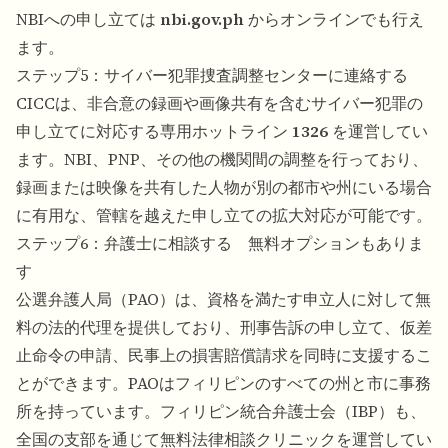
NBIへの申し立ては
nbi.gov.ph
からオンラインでも行え
ます。
ステップ5：サイバー犯罪捜査調整センターに連絡する
CICCは、非合意の録画や画像共有を含むサイバー犯罪の
申し立てに対応する専用ホットライン
1326
を運営してい
ます。NBI、PNP、その他の機関間の調整を行っており、
録画または映像を共有した人物が別の都市や州にいる場合
に有用な、管轄を越えた申し立ての拡大対応が可能です。
ステップ6：弁護士に相談する 無料オプションもありま
す
公選弁護人局（PAO）は、資格を満たす申立人に対して無
料の法的代理を提供しており、刑事告訴の申し立て、仮差
止命令の申請、民事上の損害賠償請求を同時に支援するこ
とができます。PAOはフィリピンのすべての州と市に事務
所を持っています。フィリピン統合弁護士会（IBP）も、
全国の支部を通じて無料法律相談クリニックを運営してい