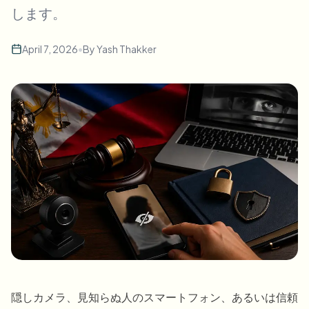
します。
一括顔ぼかし
顔交換 - 動画
高スループットパイプライン
April 7, 2026
•
By
Yash Thakker
何でもぼかす
ビデオインテリジェンス
企業ゾーン、ポリシー、レビュー
API & SDK
一括動画ぼかし
アップロード、ジョブ、ウェブフックを自動化
複数の動画をまとめて処理
お問い合わせフォーム
ビデオインテリジェンス
一括背景除去
隠しカメラ、見知らぬ人のスマートフォン、あるいは信頼