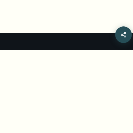
Related Articles
編集スキル不要！動画からオンラインで不要な
オブジェクトを削除する方法
編集ソフト不要、AIを使ってオンラインで動画から不要な
オブジェクトを削除する方法。BGBlurのAI動画オブジェ
クトリムーバーで、旅行動画から観光客、群衆、車、雑多
Jul 18, 2026
•
Yash Thakker
なものを消す方法を解説。