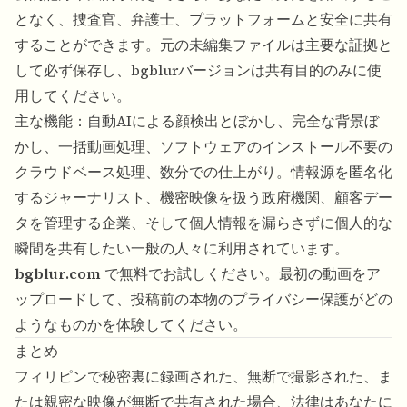
となく、捜査官、弁護士、プラットフォームと安全に共有
することができます。元の未編集ファイルは主要な証拠と
して必ず保存し、bgblurバージョンは共有目的のみに使
用してください。
主な機能：自動AIによる顔検出とぼかし、完全な背景ぼ
かし、一括動画処理、ソフトウェアのインストール不要の
クラウドベース処理、数分での仕上がり。情報源を匿名化
するジャーナリスト、機密映像を扱う政府機関、顧客デー
タを管理する企業、そして個人情報を漏らさずに個人的な
瞬間を共有したい一般の人々に利用されています。
bgblur.com
で無料でお試しください。最初の動画をア
ップロードして、投稿前の本物のプライバシー保護がどの
ようなものかを体験してください。
まとめ
フィリピンで秘密裏に録画された、無断で撮影された、ま
たは親密な映像が無断で共有された場合、法律はあなたに