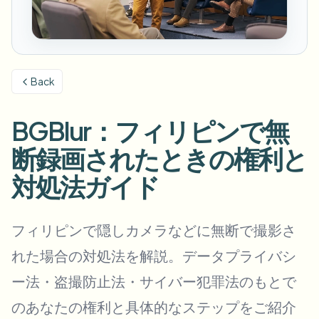
ナンバープレートをぼかす
キャンパスカメラ、講義、地区の一括プライバシー
FAQ
背景をぼかす
顔をぼかす
メディア・エンターテインメント
Choose language
試写、リリース、コンプライアンス
ブログ
何でもぼかす
背景をぼかす
Back
小売・EC
Whitepapers
店舗・倉庫の映像
何でもぼかす
スクリーン録画のぼかし
BGBlur：フィリピンで無
ツール
医療
AI Video Object Remover
GDPRコンプライアンスぼかし
クリニックと患者向けビデオガバナンス
断録画されたときの権利と
カテゴリ
公共部門
ストリートインタビューぼかし
対処法ガイド
製品
写真の顔をオンラインでぼかす
FOIA、安全な開示、編集
ゲーム＆配信ぼかし
顔の匿名化
フィリピンで隠しカメラなどに無断で撮影さ
一括顔の匿名化
れた場合の対処法を解説。データプライバシ
ボイスアノニマイザー
大量バッチ、保持、SLA
ー法・盗撮防止法・サイバー犯罪法のもとで
一括ナンバープレートぼかし
フリート、ドライブレコーダー、駐車場を大規模に
のあなたの権利と具体的なステップをご紹介
顔交換 - 画像