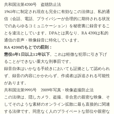
共和国法第4200号 盗聴防止法
1965年に制定され現在も完全に有効なこの法律は、私的通
信（会話、電話、プライバシーが合理的に期待される状況
でのあらゆるコミュニケーション）を秘密裏に録音するこ
とを違法としています。DPAとは異なり、RA 4200は私的
通信の音声・映像録音に特化しています。
RA 4200のもとでの罰則：
懲役6年1日以上12年以下
。これは軽微な犯罪に引き下げ
ることができない重大な刑事罰です。
録音自体はいかなる手続きにおいても証拠として認められ
ず、録音の内容にかかわらず、作成者は訴追される可能性
があります。
共和国法第9995号 2009年写真・映像盗撮防止法
この法律は、隠しカメラ、盗撮、非合意の親密な映像、そ
してそのような素材のオンライン拡散に最も直接的に関連
する法律です。同意なく人のプライベートな部位や親密な