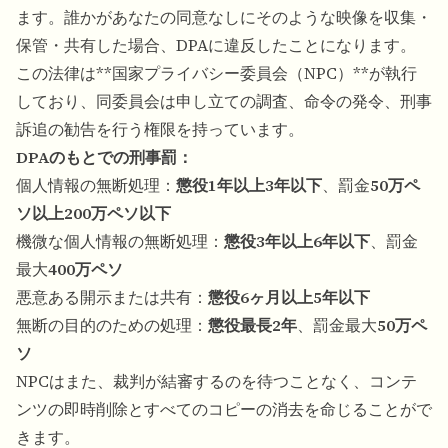
ます。誰かがあなたの同意なしにそのような映像を収集・
保管・共有した場合、DPAに違反したことになります。
この法律は**国家プライバシー委員会（NPC）**が執行
しており、同委員会は申し立ての調査、命令の発令、刑事
訴追の勧告を行う権限を持っています。
DPAのもとでの刑事罰：
個人情報の無断処理：
懲役1年以上3年以下
、罰金
50万ペ
ソ以上200万ペソ以下
機微な個人情報の無断処理：
懲役3年以上6年以下
、罰金
最大
400万ペソ
悪意ある開示または共有：
懲役6ヶ月以上5年以下
無断の目的のための処理：
懲役最長2年
、罰金最大
50万ペ
ソ
NPCはまた、裁判が結審するのを待つことなく、コンテ
ンツの即時削除とすべてのコピーの消去を命じることがで
きます。