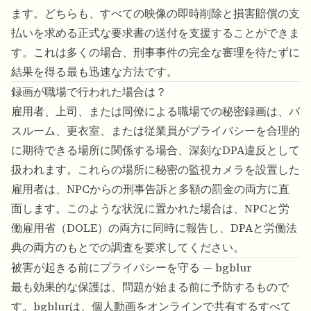
ます。どちらも、すべての映像の即時削除と損害賠償の支
払いを求める正式な要求書の送付を支援することができま
す。これは多くの場合、刑事事件の完全な審理を待たずに
結果を得る最も迅速な方法です。
録画が職場で行われた場合は？
雇用者、上司、または同僚による職場での秘密録画は、バ
スルーム、更衣室、または従業員がプライバシーを合理的
に期待できる場所に関係する場合、深刻なDPA違反として
扱われます。これらの場所に秘密の監視カメラを設置した
雇用者は、NPCからの刑事告訴と多額の罰金の両方に直
面します。このような状況に置かれた場合は、NPCと労
働雇用省（DOLE）の両方に同時に報告し、DPAと労働法
典の両方のもとでの調査を要求してください。
被害が起きる前にプライバシーを守る — bgblur
最も効果的な保護は、問題が始まる前に予防するもので
す。bgblurは、個人動画をオンラインで共有するすべて