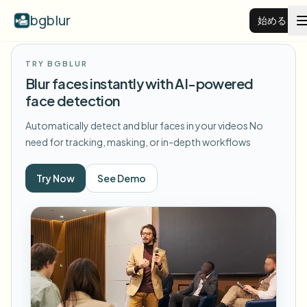
bgblur
始める
TRY BGBLUR
動画背景ぼかし
Blur faces instantly with AI-powered
face detection
料金
Automatically detect and blur faces in your videos
No
need for tracking, masking, or in-depth workflows
例
Try Now
See Demo
機能
すべての例を見る
サンプルライブラリ全体を閲覧する
エンタープライズ
View all features
Browse every blur tool in one place
顔をぼかす
リソース
ナンバープレートをぼかす
学校・教育