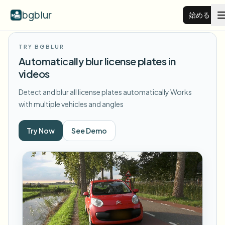
bgblur
始める
TRY BGBLUR
動画背景ぼかし
Automatically blur license plates in
videos
料金
Detect and blur all license plates automatically
Works
with multiple vehicles and angles
例
Try Now
See Demo
機能
すべての例を見る
サンプルライブラリ全体を閲覧する
エンタープライズ
View all features
Browse every blur tool in one place
顔をぼかす
リソース
ナンバープレートをぼかす
学校・教育