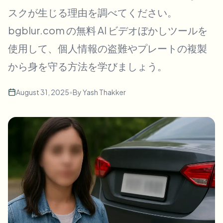
一括顔ぼかし
スクが生じる理由を調べてください。
顔交換 - 動画
高スループットパイプライン
bgblur.com の無料 AI ビデオぼかしツールを
何でもぼかす
使用して、個人情報の盗難やプレートの複製
ビデオインテリジェンス
企業ゾーン、ポリシー、レビュー
から身を守る方法を学びましょう。
API & SDK
一括動画ぼかし
アップロード、ジョブ、ウェブフックを自動化
August 31, 2025
•
By
Yash Thakker
複数の動画をまとめて処理
お問い合わせフォーム
ビデオインテリジェンス
一括背景除去