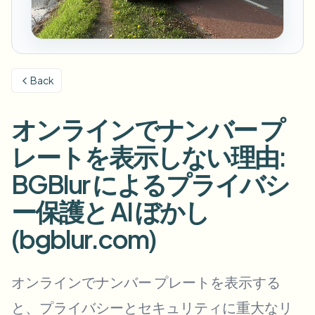
ナンバープレートをぼかす
キャンパスカメラ、講義、地区の一括プライバシー
FAQ
背景をぼかす
顔をぼかす
メディア・エンターテインメント
Choose language
試写、リリース、コンプライアンス
ブログ
何でもぼかす
背景をぼかす
Back
小売・EC
Whitepapers
店舗・倉庫の映像
何でもぼかす
スクリーン録画のぼかし
オンラインでナンバー プ
ツール
医療
AI Video Object Remover
GDPRコンプライアンスぼかし
クリニックと患者向けビデオガバナンス
レートを表示しない理由:
カテゴリ
公共部門
ストリートインタビューぼかし
BGBlur によるプライバシ
製品
写真の顔をオンラインでぼかす
FOIA、安全な開示、編集
ー保護と AI ぼかし
ゲーム＆配信ぼかし
顔の匿名化
(bgblur.com)
一括顔の匿名化
ボイスアノニマイザー
大量バッチ、保持、SLA
オンラインでナンバー プレートを表示する
一括ナンバープレートぼかし
フリート、ドライブレコーダー、駐車場を大規模に
顔交換 - 画像
と、プライバシーとセキュリティに重大なリ