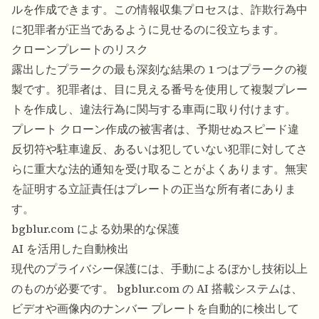
ルを作成できます。この情報収集プロセスは、詐欺行為中
に犯罪者が正当であるように見せるのに役立ちます。
クローンプレートのリスク
露出したプラークの最も深刻な結果の 1 つはプラークの複
製です。犯罪者は、目に見える番号を使用して複製プレー
トを作成し、違法行為に関与する車両に取り付けます。
プレート クローン作成の被害者は、予期せぬスピード違
反切符や駐車違反、あるいは犯していない犯罪に対してさ
らに重大な法的通知を受け取ることがよくあります。無実
を証明する立証責任はプレートの正当な所有者にありま
す。
bgblur.com による効果的な保護
AI を活用した自動検出
現代のプライバシー保護には、手動によるぼかし技術以上
のものが必要です。 bgblur.com の AI 搭載システムは、
ビデオや画像内のナンバー プレートを自動的に検出して