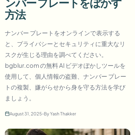
ンバー プレートをぼかす
一括顔ぼかし
顔交換 - 動画
方法
高スループットパイプライン
何でもぼかす
ビデオインテリジェンス
ナンバー プレートをオンラインで表示する
企業ゾーン、ポリシー、レビュー
と、プライバシーとセキュリティに重大なリ
API & SDK
一括動画ぼかし
アップロード、ジョブ、ウェブフックを自動化
スクが生じる理由を調べてください。
複数の動画をまとめて処理
bgblur.com の無料 AI ビデオぼかしツールを
お問い合わせフォーム
使用して、個人情報の盗難、ナンバー プレー
トの複製、嫌がらせから身を守る方法を学び
ビデオインテリジェンス
ましょう。
一括背景除去
August 31, 2025
•
By
Yash Thakker