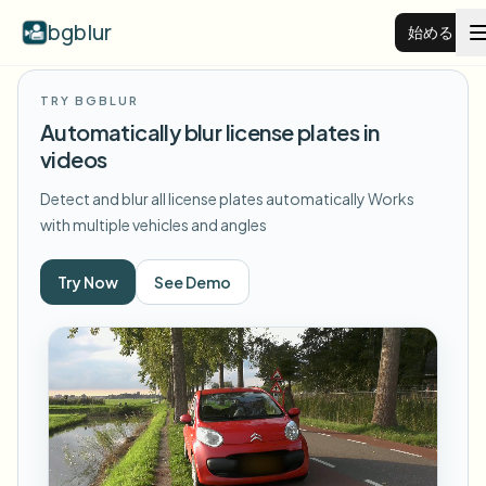
bgblur
始める
TRY BGBLUR
動画背景ぼかし
Automatically blur license plates in
videos
料金
Detect and blur all license plates automatically
Works
with multiple vehicles and angles
例
Try Now
See Demo
機能
すべての例を見る
サンプルライブラリ全体を閲覧する
エンタープライズ
View all features
Browse every blur tool in one place
顔をぼかす
リソース
ナンバープレートをぼかす
学校・教育