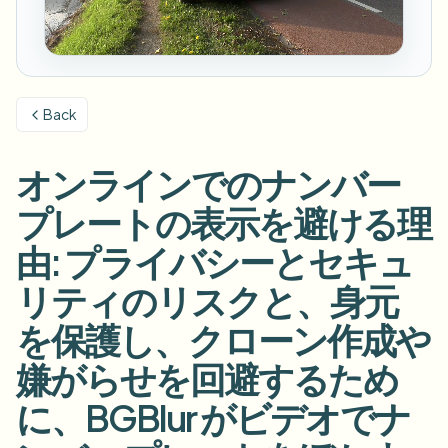
ナンバープレートをぼかす
キャンパスカメラ、講義、地区の一括プライバシー
FAQ
背景をぼかす
顔をぼかす
メディア・エンターテインメント
Choose language
試写、リリース、コンプライアンス
ブログ
何でもぼかす
背景をぼかす
Back
小売・EC
Whitepapers
店舗・倉庫の映像
何でもぼかす
スクリーン録画のぼかし
オンラインでのナンバー
ツール
医療
AI Video Object Remover
GDPRコンプライアンスぼかし
クリニックと患者向けビデオガバナンス
プレートの表示を避ける理
カテゴリ
公共部門
ストリートインタビューぼかし
由: プライバシーとセキュ
製品
写真の顔をオンラインでぼかす
FOIA、安全な開示、編集
リティのリスクと、身元
ゲーム＆配信ぼかし
顔の匿名化
を保護し、クローン作成や
一括顔の匿名化
ボイスアノニマイザー
大量バッチ、保持、SLA
嫌がらせを回避するため
一括ナンバープレートぼかし
に、BGBlur がビデオでナ
フリート、ドライブレコーダー、駐車場を大規模に
顔交換 - 画像