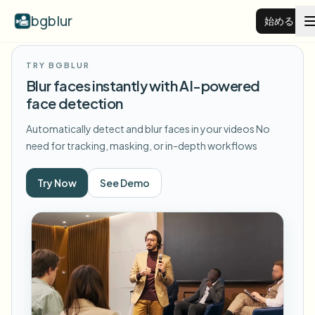
bgblur
始める
TRY BGBLUR
動画背景ぼかし
Blur faces instantly with AI-powered
face detection
料金
Automatically detect and blur faces in your videos
No
need for tracking, masking, or in-depth workflows
例
Try Now
See Demo
機能
すべての例を見る
サンプルライブラリ全体を閲覧する
エンタープライズ
View all features
Browse every blur tool in one place
顔をぼかす
リソース
ナンバープレートをぼかす
学校・教育