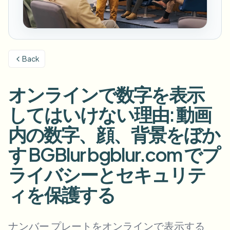
ナンバープレートをぼかす
キャンパスカメラ、講義、地区の一括プライバシー
FAQ
背景をぼかす
顔をぼかす
メディア・エンターテインメント
Choose language
試写、リリース、コンプライアンス
ブログ
何でもぼかす
背景をぼかす
Back
小売・EC
Whitepapers
店舗・倉庫の映像
何でもぼかす
スクリーン録画のぼかし
オンラインで数字を表示
ツール
医療
AI Video Object Remover
GDPRコンプライアンスぼかし
クリニックと患者向けビデオガバナンス
してはいけない理由: 動画
カテゴリ
公共部門
ストリートインタビューぼかし
内の数字、顔、背景をぼか
製品
写真の顔をオンラインでぼかす
FOIA、安全な開示、編集
す BGBlur bgblur.com でプ
ゲーム＆配信ぼかし
顔の匿名化
ライバシーとセキュリテ
一括顔の匿名化
ボイスアノニマイザー
大量バッチ、保持、SLA
ィを保護する
一括ナンバープレートぼかし
フリート、ドライブレコーダー、駐車場を大規模に
顔交換 - 画像
ナンバー プレートをオンラインで表示する