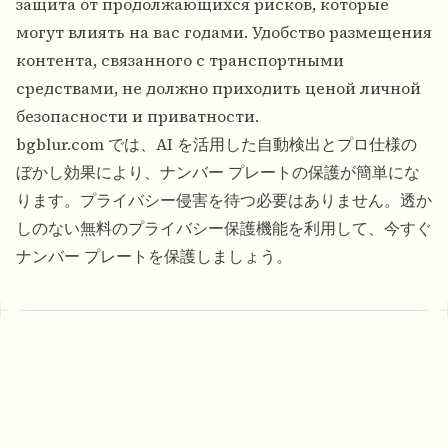
защита от продолжающихся рисков, которые
могут влиять на вас годами. Удобство размещения
контента, связанного с транспортными
средствами, не должно приходить ценой личной
безопасности и приватности.
bgblur.com では、AI を活用した自動検出とプロ仕様の
ぼかし効果により、ナンバー プレートの保護が簡単にな
ります。プライバシー侵害を待つ必要はありません。透か
しのない無料のプライバシー保護機能を利用して、今すぐ
ナンバー プレートを保護しましょう。