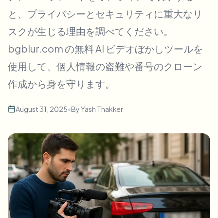
一括顔ぼかし
と、プライバシーとセキュリティに重大なリ
顔交換 - 動画
高スループットパイプライン
スクが生じる理由を調べてください。
何でもぼかす
bgblur.com の無料 AI ビデオぼかしツールを
ビデオインテリジェンス
企業ゾーン、ポリシー、レビュー
使用して、個人情報の盗難や番号のクローン
API & SDK
一括動画ぼかし
作成から身を守ります。
アップロード、ジョブ、ウェブフックを自動化
複数の動画をまとめて処理
お問い合わせフォーム
August 31, 2025
•
By
Yash Thakker
ビデオインテリジェンス
一括背景除去