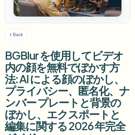
ナンバープレートをぼかす
キャンパスカメラ、講義、地区の一括プライバシー
FAQ
背景をぼかす
顔をぼかす
メディア・エンターテインメント
Choose language
試写、リリース、コンプライアンス
ブログ
何でもぼかす
背景をぼかす
Back
小売・EC
Whitepapers
店舗・倉庫の映像
何でもぼかす
スクリーン録画のぼかし
BGBlur を使用してビデオ
ツール
医療
AI Video Object Remover
GDPRコンプライアンスぼかし
クリニックと患者向けビデオガバナンス
内の顔を無料でぼかす方
カテゴリ
公共部門
ストリートインタビューぼかし
法: AI による顔のぼかし、
製品
写真の顔をオンラインでぼかす
FOIA、安全な開示、編集
プライバシー、匿名化、ナ
ゲーム＆配信ぼかし
顔の匿名化
ンバー プレートと背景の
一括顔の匿名化
ボイスアノニマイザー
大量バッチ、保持、SLA
ぼかし、エクスポートと
一括ナンバープレートぼかし
編集に関する 2026 年完全
フリート、ドライブレコーダー、駐車場を大規模に
顔交換 - 画像