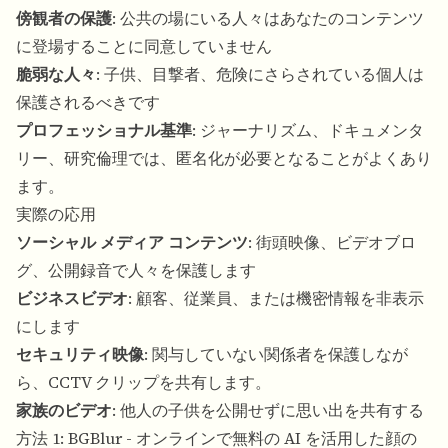
傍観者の保護
: 公共の場にいる人々はあなたのコンテンツ
に登場することに同意していません
脆弱な人々
: 子供、目撃者、危険にさらされている個人は
保護されるべきです
プロフェッショナル基準
: ジャーナリズム、ドキュメンタ
リー、研究倫理では、匿名化が必要となることがよくあり
ます。
実際の応用
ソーシャル メディア コンテンツ
: 街頭映像、ビデオブロ
グ、公開録音で人々を保護します
ビジネスビデオ
: 顧客、従業員、または機密情報を非表示
にします
セキュリティ映像
: 関与していない関係者を保護しなが
ら、CCTV クリップを共有します。
家族のビデオ
: 他人の子供を公開せずに思い出を共有する
方法 1: BGBlur - オンラインで無料の AI を活用した顔の