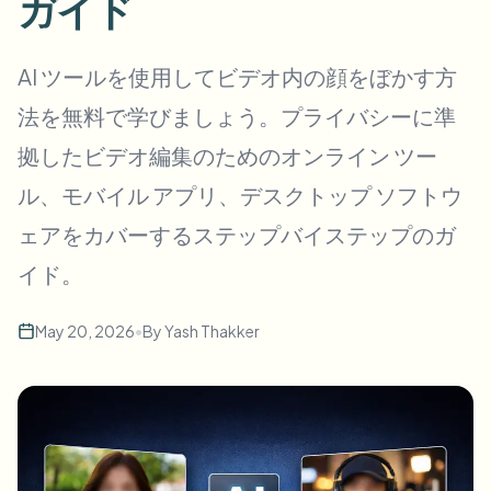
ガイド
一括顔ぼかし
顔交換 - 動画
高スループットパイプライン
AI ツールを使用してビデオ内の顔をぼかす方
何でもぼかす
法を無料で学びましょう。プライバシーに準
ビデオインテリジェンス
企業ゾーン、ポリシー、レビュー
拠したビデオ編集のためのオンライン ツー
API & SDK
一括動画ぼかし
アップロード、ジョブ、ウェブフックを自動化
ル、モバイル アプリ、デスクトップ ソフトウ
複数の動画をまとめて処理
ェアをカバーするステップバイステップのガ
お問い合わせフォーム
イド。
ビデオインテリジェンス
May 20, 2026
•
By
Yash Thakker
一括背景除去