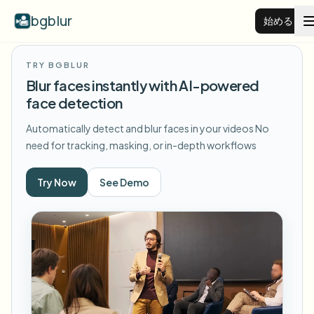
bgblur
始める
TRY BGBLUR
動画背景ぼかし
Blur faces instantly with AI-powered
face detection
料金
Automatically detect and blur faces in your videos
No
need for tracking, masking, or in-depth workflows
例
Try Now
See Demo
機能
すべての例を見る
サンプルライブラリ全体を閲覧する
エンタープライズ
View all features
Browse every blur tool in one place
顔をぼかす
リソース
ナンバープレートをぼかす
学校・教育