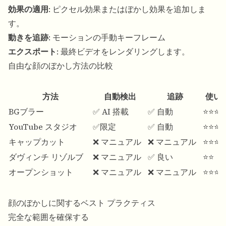
効果の適用
: ピクセル効果またはぼかし効果を追加しま
す。
動きを追跡
: モーションの手動キーフレーム
エクスポート
: 最終ビデオをレンダリングします。
自由な顔のぼかし方法の比較
方法
自動検出
追跡
使い
BGブラー
✅ AI 搭載
✅ 自動
⭐⭐⭐⭐
YouTube スタジオ
✅限定
✅ 自動
⭐⭐⭐⭐
キャップカット
❌ マニュアル
❌ マニュアル
⭐⭐⭐
ダヴィンチ リゾルブ
❌ マニュアル
✅ 良い
⭐⭐
オープンショット
❌ マニュアル
❌ マニュアル
⭐⭐⭐
顔のぼかしに関するベスト プラクティス
完全な範囲を確保する