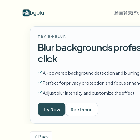
bgblur
動画背景ぼ
業界別
動画ぼかし
Video b
TRY BGBLUR
Blur video with AI
動画ぼかし例
Blur backgrounds profes
学校・教育
顔
ブログ
Hide faces, plates, and backgrounds in
顔、ナンバープレート、背景のぼか
Tips, tutorials, and product updates
キャンパスカメラ、講義、地区の一括プライバシー
Fra
click
your browser.
しと選択的な隠蔽の実際のクリッ
プ。
FAQ
ナ
メディア・エンターテインメント
すべての例を見る
AI-powered background detection and blurring
Answers to common questions
Das
試写、リリース、コンプライアンス
サンプルライブラリ全体を閲
Perfect for privacy protection and focus enha
覧する
Whitepapers
背
小売・EC
Adjust blur intensity and customize the effect
Privacy compliance research reports
Cin
店舗・倉庫の映像
Start with a clip
Try Now
See Demo
何
Upload a video and blur in
医療
minutes.
Log
クリニックと患者向けビデオガバナンス
始める
Back
公共部門