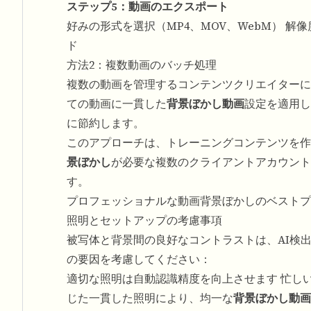
ステップ5：動画のエクスポート
好みの形式を選択（MP4、MOV、WebM） 解
ド
方法2：複数動画のバッチ処理
複数の動画を管理するコンテンツクリエイターに
ての動画に一貫した
背景ぼかし動画
設定を適用し
に節約します。
このアプローチは、トレーニングコンテンツを作
景ぼかし
が必要な複数のクライアントアカウント
す。
プロフェッショナルな動画背景ぼかしのベストプ
照明とセットアップの考慮事項
被写体と背景間の良好なコントラストは、AI検
の要因を考慮してください：
適切な照明は自動認識精度を向上させます 忙し
じた一貫した照明により、均一な
背景ぼかし動画