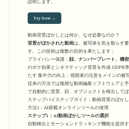
説明します。
Try Now →
動画背景ぼかしとは何か、なぜ必要なのか？
背景がぼかされた動画
は、被写体を気を散らす要
す。この技術は複数の目的を果たします：
プライバシー保護：
顔、ナンバープレート、機
のボケ効果とシネマティック背景を作成 GDP
たす 集中力の向上：視聴者の注意をメインの被
従来の方法では複雑な動画編集ソフトウェアと手
で自動的に背景、顔、オブジェクトを検出してぼ
ステップバイステップガイド：動画背景のぼかし
方法1：AI搭載オンラインツールの使用
ステップ1：AI動画ぼかしツールの選択
自動検出とモーショントラッキング機能を提供す