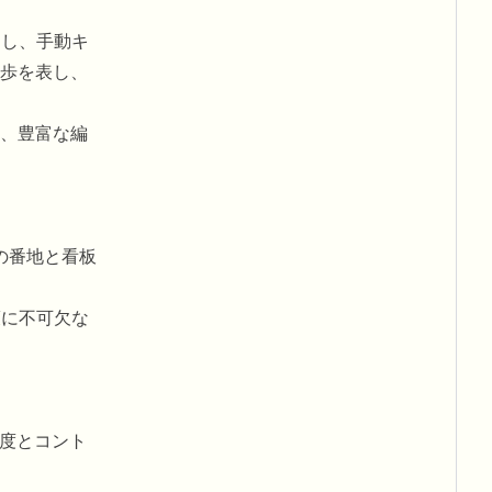
従し、手動キ
歩を表し、
、豊富な編
の番地と看板
護に不可欠な
精度とコント