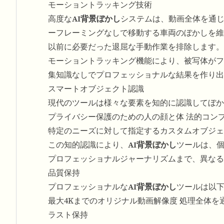
モーショントラッキング技術
高度な
AI背景ぼかし
システムは、動画全体を通
ーフレーミングなしで移動する車両のぼかしを維
以前に必要だった退屈な手動作業を排除します。
モーショントラッキング機能により、被写体がフ
集知識なしでプロフェッショナルな結果を作り出
スマートオブジェクト認識
現代のツールは様々な要素を知的に認識してぼか
プライバシー保護のための人の顔と体 法的コン
特定のニーズに対して指定するカスタムオブジェ
この知的認識により、
AI背景ぼかし
ツールは、
プロフェッショナルジャーナリズムまで、異なる
品質保持
プロフェッショナルな
AI背景ぼかし
ツールは以
最大4Kまでのオリジナル動画解像度 処理全体を
ラスト保持