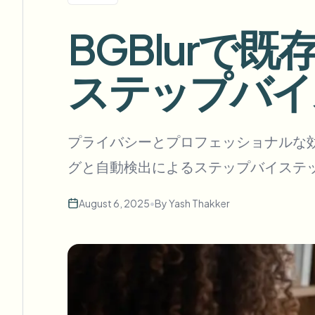
View all features
FOIA、安全な開示、編集
Browse every blur tool in one place
BGBlurで
Ecosys
お問い合わせフォーム
ステップバイステ
ボリューム、コンプライアンス、統合についてご相談くだ
大量処理対応
お問い合わせフォーム
Catego
プライバシーとプロフェッショナルな
グと自動検出によるステップバイステ
August 6, 2025
•
By
Yash Thakker
Nee
Queu
BAT