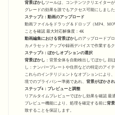
背景ぼかし
ツールは、コンテンツクリエイターが
グレードの効果を誰でもアクセス可能にしました
ステップ2：動画のアップロード
動画ファイルをドラッグ＆ドロップ（MP4、MOV
ことを確認 最大対応解像度：4K
動画編集における背景ぼかし
のアップロードプロ
カメラセットアップや録画デバイスで作業するク
ステップ3：ぼかしオプションの選択
背景ぼかし
：背景全体を自動検出してぼかし 顔
し：ナンバープレートや住所などの特定のアイテ
これらのインテリジェントなオプションにより、
境でのプライバシー準拠であれ、
背景がぼかされ
ステップ4：プレビューと調整
リアルタイムプレビューでぼかし効果を確認 最
プレビュー機能により、処理を確定する前に
背景
致することを保証します。