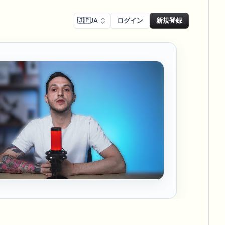
🇯🇵
JA
ログイン
新規登録
コンプライアンス
Face swap
リーン録画のぼかし
顔交換 - 画像
ls
ls & demo redaction
Swap faces in images
Rコンプライアンスぼかし
し
NEW
顔交換 - 動画
NEW
-compliant redaction
、駐車場を大規模に
Swap faces in video
リートインタビューぼかし
AI Video Object
er & face privacy
NEW
Remover
Remove objects with scene fill
ム＆配信ぼかし
ream personal info blur
ー