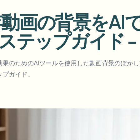
アップロード、ジョブ、ウェブ
既存動画の背景をA
tem
エコシステム
ビデオインテリジェンス
ップガイド - bg
BETA
さい。
ビデオインテリジェンス
Ask questions and get AI summaries
動画を検索・理解する — Ceptory
ries
効果のためのAIツールを使用した動画背景のぼか
ップガイド。
Vlogger
Moto Vlogger
Streamer
Journalist
d batch processing?
e many videos and blur in one run—for teams.
CH READY FOR TEAMS