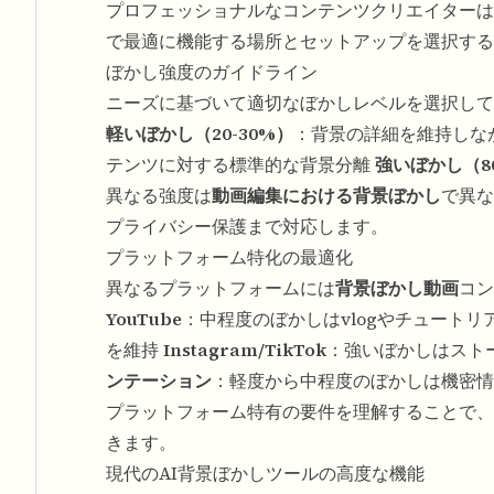
プロフェッショナルなコンテンツクリエイターは
で最適に機能する場所とセットアップを選択する
ぼかし強度のガイドライン
ニーズに基づいて適切なぼかしレベルを選択して
軽いぼかし（20-30%）
：背景の詳細を維持しな
テンツに対する標準的な背景分離
強いぼかし（80
異なる強度は
動画編集における背景ぼかし
で異な
プライバシー保護まで対応します。
プラットフォーム特化の最適化
異なるプラットフォームには
背景ぼかし動画
コン
YouTube
：中程度のぼかしはvlogやチュート
を維持
Instagram/TikTok
：強いぼかしはスト
ンテーション
：軽度から中程度のぼかしは機密情
プラットフォーム特有の要件を理解することで、
きます。
現代のAI背景ぼかしツールの高度な機能