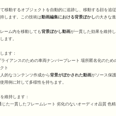
じて移動するオブジェクトを自動的に追跡し、移動する顔を追
持します。この技術は
動画編集における背景ぼかし
の大きな進
レーム内を移動しても
背景ぼかし動画
が一貫した効果を維持し
します。
します：
プライアンスのための車両ナンバープレート 場所匿名化のため
クト
個人的なコンテンツ作成から
背景がぼかされた動画
がソース保
使用例に対して多様性を持ちます。
下を維持します：
通じた一貫したフレームレート 劣化のないオーディオ品質 色