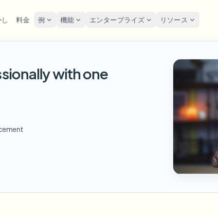
かし
料金
例
機能
エンタープライズ
リソース
lur
ソリューション
プライバシーと
Privacy
sionally with one
をぼかす
ナンバープレートを
ツール
一括顔の匿名化
スク
POPULAR
FAST
写真の顔をオンラインで
ぼかす
me-by-frame face tracking
Free video and image editing too
大量バッチ、保持、SLA
Tutoria
ぼかす
Auto-detect plates
Blur faces in photos
カテゴリ
ンバープレートをぼかす
GDP
一括ナンバープレートぼか
FAST
顔をぼかす
Browse by workflow or use case
hcam & street footage
Privacy
POPULAR
フリート、ドライブレコーダー
顔の匿名化
ncement
Frame-by-frame tracking
製品
Team-grade redaction
景をぼかす
スト
AI
一括顔ぼかし
Explore our full product lineup
ematic depth of field
背景をぼかす
Bystand
AI
高スループットパイプライン
ボイスアノニマイザー
No green screen needed
AI voice masking
でもぼかす
ゲー
何でもぼかす
os, text & custom regions
Live st
何でもぼかす
企業ゾーン、ポリシー、レビュ
Use a prompt or draw a box
around what to blur
API & SDK