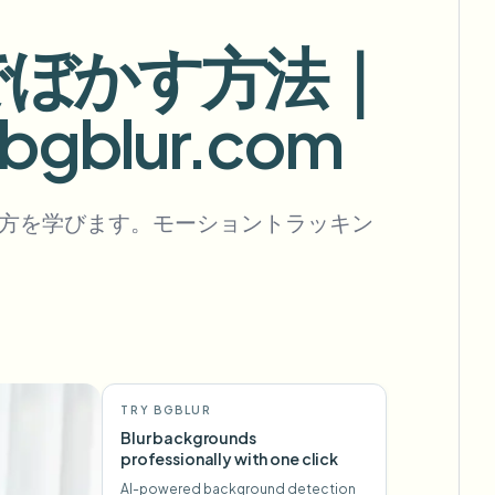
フックを自動化
Iでぼかす方法｜
blur.com
一括背景除去
専用背景除去パイプライン
View All
し方を学びます。モーショントラッキン
Government Agency
Advertising Agency
Ca
TRY BGBLUR
Blur backgrounds
professionally with one click
AI-powered background detection