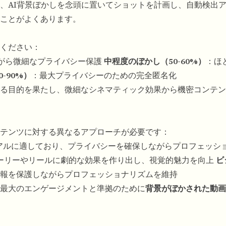
、
AI背景ぼかし
を念頭に置いてショットを計画し、自動検出
ことがよくあります。
ください：
がら微細なプライバシー保護
中程度のぼかし（50-60%）
：ほ
-90%）
：最大プライバシーのための完全匿名化
る目的を果たし、微細なシネマティック効果から機密コンテン
テンツに対する異なるアプローチが必要です：
リアルに適しており、プライバシーを確保しながらプロフェッシ
ーリーやリールに劇的な効果を作り出し、視覚的魅力を向上
ビ
報を保護しながらプロフェッショナリズムを維持
最大のエンゲージメントと準拠のために
背景がぼかされた動画