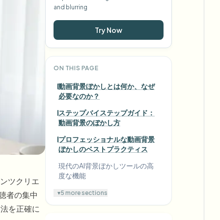
and blurring
Try Now
ON THIS PAGE
動画背景ぼかしとは何か、なぜ
必要なのか？
ステップバイステップガイド：
動画背景のぼかし方
プロフェッショナルな動画背景
ぼかしのベストプラクティス
現代のAI背景ぼかしツールの高
度な機能
ンツクリエ
▾
5 more sections
視聴者の集中
方法を正確に