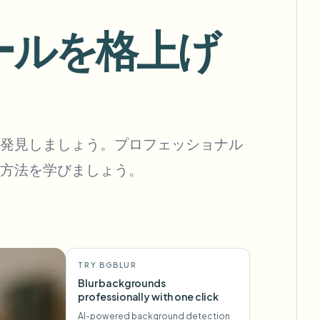
フックを自動化
リールを格上げ
一括背景除去
専用背景除去パイプライン
View All
発見しましょう。プロフェッショナル
方法を学びましょう。
Government Agency
Advertising Agency
Ca
TRY BGBLUR
Blur backgrounds
professionally with one click
AI-powered background detection