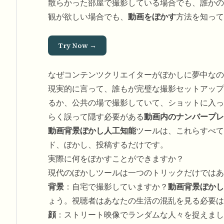
散らかった部屋で撮影している場合でも、誰かの
観が欲しい場合でも、
動画をぼかす
方法を知って
Try Now →
なぜコンテンツクリエイターがぼかしに夢中なの
現実的に言って、誰もが完璧な撮影セットアップ
るか、公共の場で撮影していて、ショットに入っ
らく誤って隠す必要がある
動画内のナンバープレ
動画背景ぼかし人工知能
ツールは、これらすべて
ド、ぼかし、投稿するだけです。
実際に何をぼかすことができますか？
現代のぼかしツールは一つのトリックだけではあ
背景
：自宅で撮影していますか？
動画背景ぼかし
ょう。視聴者はあなたの生活の混乱を見る必要は
顔
：ストリート映像でランダムな人々を捉えまし