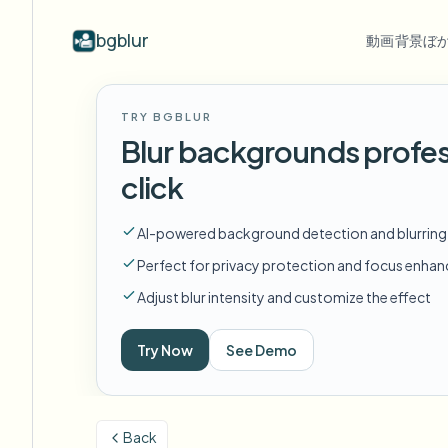
bgblur
動画背景ぼ
業界別
動画ぼかし
Video b
TRY BGBLUR
Blur video with AI
動画ぼかし例
Blur backgrounds profes
学校・教育
顔
ブログ
Hide faces, plates, and backgrounds in
顔、ナンバープレート、背景のぼか
Tips, tutorials, and product updates
キャンパスカメラ、講義、地区の一括プライバシー
Fra
click
your browser.
しと選択的な隠蔽の実際のクリッ
プ。
FAQ
ナ
メディア・エンターテインメント
すべての例を見る
AI-powered background detection and blurring
Answers to common questions
Das
試写、リリース、コンプライアンス
サンプルライブラリ全体を閲
Perfect for privacy protection and focus enha
覧する
Whitepapers
背
小売・EC
Adjust blur intensity and customize the effect
Privacy compliance research reports
Cin
店舗・倉庫の映像
Start with a clip
Try Now
See Demo
何
Upload a video and blur in
医療
minutes.
Log
クリニックと患者向けビデオガバナンス
始める
Back
公共部門