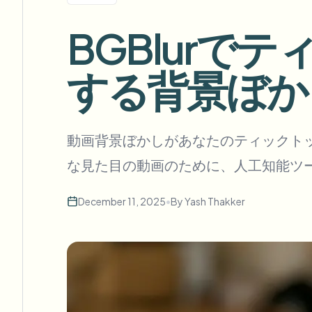
View all features
FOIA、安全な開示、編集
Browse every blur tool in one place
BGBlurで
Ecosys
お問い合わせフォーム
する背景ぼか
ボリューム、コンプライアンス、統合についてご相談くだ
大量処理対応
お問い合わせフォーム
Catego
動画背景ぼかしがあなたのティックト
な見た目の動画のために、人工知能ツ
December 11, 2025
•
By
Yash Thakker
Nee
Queu
BAT