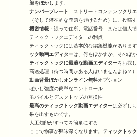
顔をぼかし
ます。
ナンバープレート
：ストリートコンテンツクリエ
（そして潜在的な問題を避けるため）に、投稿す
機密情報
：誤って住所、電話番号、または個人情
ティックトックエディターの利点
ティックトックには基本的な編集機能があります
ック動画エディター
は、何をぼかすか、そのぼか
ティックトックに最適な動画エディター
をお探し
高速処理（待つ時間がある人はいませんよね？）
動画背景ぼかしオンライン無料
オプション
ぼかし強度の簡単なコントロール
モバイルとデスクトップの互換性
最高のティックトック動画エディター
は必ずしも
果を出すものです。
人工知能がすべてを簡単にする
ここで物事が興味深くなります。
ティックトック