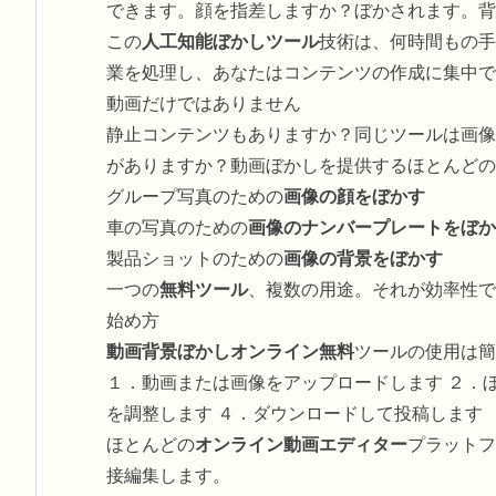
できます。顔を指差しますか？ぼかされます。背
この
人工知能ぼかしツール
技術は、何時間もの手
業を処理し、あなたはコンテンツの作成に集中で
動画だけではありません
静止コンテンツもありますか？同じツールは画像
がありますか？動画ぼかしを提供するほとんどの
グループ写真のための
画像の顔をぼかす
車の写真のための
画像のナンバープレートをぼか
製品ショットのための
画像の背景をぼかす
一つの
無料ツール
、複数の用途。それが効率性で
始め方
動画背景ぼかしオンライン無料
ツールの使用は簡
１．動画または画像をアップロードします ２．
を調整します ４．ダウンロードして投稿します
ほとんどの
オンライン動画エディター
プラットフ
接編集します。