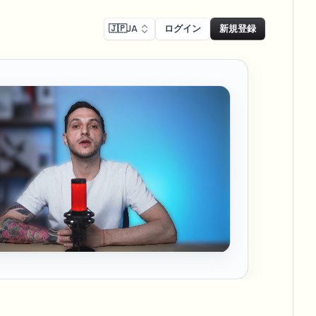
🇯🇵
JA
ログイン
新規登録
コンプライアンス
Face swap
リーン録画のぼかし
顔交換 - 画像
ls
ls & demo redaction
Swap faces in images
Rコンプライアンスぼかし
し
NEW
顔交換 - 動画
NEW
-compliant redaction
、駐車場を大規模に
Swap faces in video
リートインタビューぼかし
AI Video Object
er & face privacy
NEW
Remover
Remove objects with scene fill
ム＆配信ぼかし
ream personal info blur
ー