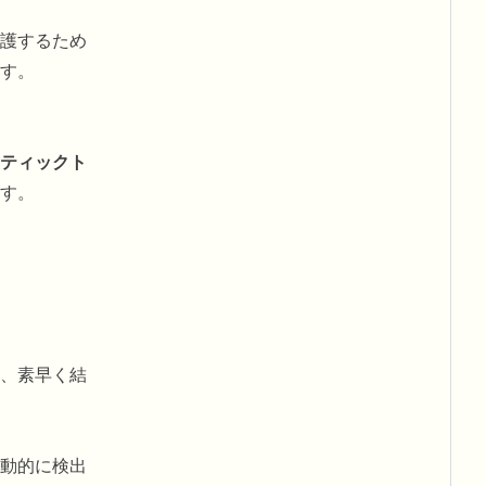
護するため
す。
ティックト
す。
、素早く結
動的に検出