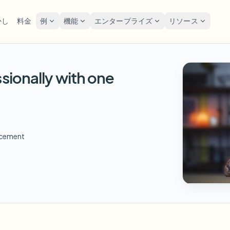
かし
料金
例
機能
エンタープライズ
リソース
lur
ソリューション
プライバシーと
Privacy
sionally with one
をぼかす
ナンバープレートを
ツール
一括顔の匿名化
スク
POPULAR
FAST
写真の顔をオンラインで
ぼかす
me-by-frame face tracking
Free video and image editing too
大量バッチ、保持、SLA
Tutoria
ぼかす
Auto-detect plates
Blur faces in photos
カテゴリ
ンバープレートをぼかす
GDP
一括ナンバープレートぼか
FAST
顔をぼかす
Browse by workflow or use case
hcam & street footage
Privacy
POPULAR
フリート、ドライブレコーダー
顔の匿名化
ncement
Frame-by-frame tracking
製品
Team-grade redaction
景をぼかす
スト
AI
一括顔ぼかし
Explore our full product lineup
ematic depth of field
背景をぼかす
Bystand
AI
高スループットパイプライン
ボイスアノニマイザー
No green screen needed
AI voice masking
でもぼかす
ゲー
何でもぼかす
os, text & custom regions
Live st
何でもぼかす
企業ゾーン、ポリシー、レビュ
Use a prompt or draw a box
around what to blur
API & SDK