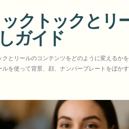
アップロード、ジョブ、ウェブ
ティックトックと
tem
エコシステム
ビデオインテリジェンス
しガイド
BETA
さい。
ビデオインテリジェンス
Ask questions and get AI summaries
動画を検索・理解する — Ceptory
ries
ックとリールのコンテンツをどのように変えるかを
ールを使って背景、顔、ナンバープレートをぼかす
Vlogger
Moto Vlogger
Streamer
Journalist
d batch processing?
e many videos and blur in one run—for teams.
CH READY FOR TEAMS