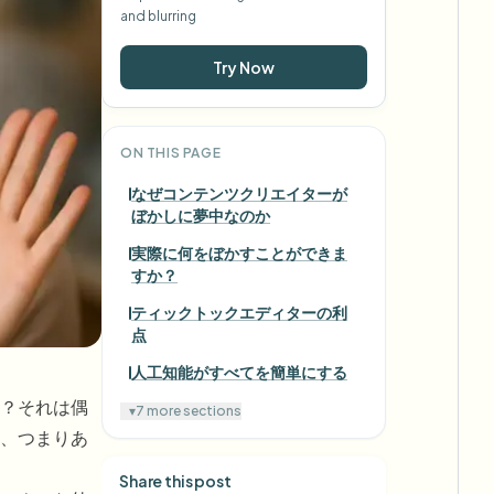
and blurring
Try Now
ON THIS PAGE
なぜコンテンツクリエイターが
ぼかしに夢中なのか
実際に何をぼかすことができま
すか？
ティックトックエディターの利
点
人工知能がすべてを簡単にする
？それは偶
▾
7 more sections
、つまりあ
Share this post