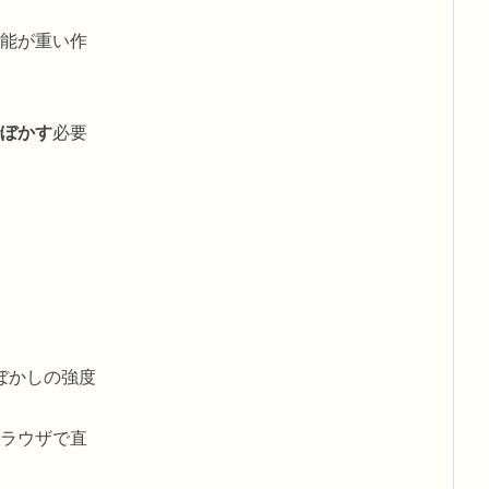
能が重い作
ぼかす
必要
ぼかしの強度
ラウザで直