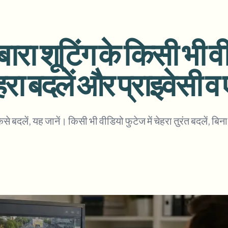
アップロード、ジョブ、ウェブ
tem
ा शूटिंग के किसी भी वी
エコシステム
ビデオインテリジェンス
BETA
さい。
ビデオインテリジェンス
Ask questions and get AI summaries
 चेहरा बदलें और प्राइवेसी 
動画を検索・理解する — Ceptory
ries
े बदलें, यह जानें। किसी भी वीडियो फुटेज में चेहरा तुरंत बदलें, बिना
Vlogger
Moto Vlogger
Streamer
Journalist
d batch processing?
e many videos and blur in one run—for teams.
CH READY FOR TEAMS