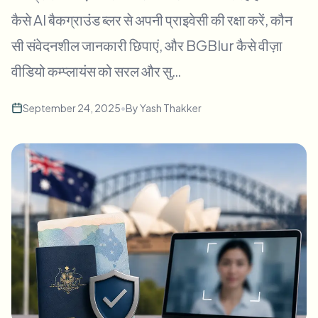
बल्क चेहरा ब्लर
कैसे AI बैकग्राउंड ब्लर से अपनी प्राइवेसी की रक्षा करें, कौन
फेस स्वैप - वीडियो
हाई-थ्रूपुट पाइपलाइन
सी संवेदनशील जानकारी छिपाएं, और BGBlur कैसे वीज़ा
कुछ भी ब्लर करें
वीडियो कम्प्लायंस को सरल और सु…
वीडियो इंटेलिजेंस
एंटरप्राइज़ ज़ोन, नीतियां और समीक्षा
API और SDK
September 24, 2025
•
By
Yash Thakker
बल्क वीडियो ब्लर
अपलोड, जॉब्स और वेबहुक ऑटोमेट करें
एक साथ कई वीडियो प्रोसेस करें
संपर्क फ़ॉर्म
वीडियो इंटेलिजेंस
बल्क बैकग्राउंड रिमूवल