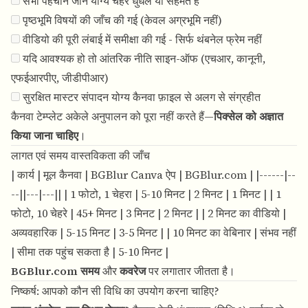
सभी पहचाने जाने योग्य चेहरे धुंधले या सहमत हैं
पृष्ठभूमि विषयों की जाँच की गई (केवल अग्रभूमि नहीं)
वीडियो की पूरी लंबाई में समीक्षा की गई - सिर्फ थंबनेल फ्रेम नहीं
यदि आवश्यक हो तो आंतरिक नीति साइन-ऑफ (एचआर, कानूनी,
एफईआरपीए, जीडीपीआर)
सुरक्षित मास्टर संपादन योग्य कैनवा फ़ाइल से अलग से संग्रहीत
कैनवा टेम्प्लेट अकेले अनुपालन को पूरा नहीं करते हैं—
पिक्सेल को अज्ञात
किया जाना चाहिए
।
लागत एवं समय वास्तविकता की जाँच
| कार्य | मूल कैनवा | BGBlur Canva ऐप | BGBlur.com | |------|--
--||---|---|| | 1 फोटो, 1 चेहरा | 5-10 मिनट | 2 मिनट | 1 मिनट | | 1
फोटो, 10 चेहरे | 45+ मिनट | 3 मिनट | 2 मिनट | | 2 मिनट का वीडियो |
अव्यवहारिक | 5-15 मिनट | 3-5 मिनट | | 10 मिनट का वेबिनार | संभव नहीं
| सीमा तक पहुंच सकता है | 5-10 मिनट |
BGBlur.com
समय
और
कवरेज
पर लगातार जीतता है।
निष्कर्ष: आपको कौन सी विधि का उपयोग करना चाहिए?