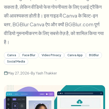
बल्क चेहरा ब्लर
सकता है, लेकिन वीडियो फेस गोपनीयता के लिए एआई ट्रैकिंग
फेस स्वैप - वीडियो
हाई-थ्रूपुट पाइपलाइन
की आवश्यकता होती है। इस गाइड में Canva के बिल्ट-इन
कुछ भी ब्लर करें
ब्लर, BGBlur Canva ऐप और क्यों BGBlur.com पूर्ण
वीडियो इंटेलिजेंस
एंटरप्राइज़ ज़ोन, नीतियां और समीक्षा
वीडियो गुमनामीकरण के लिए सबसे तेज़ है, को शामिल किया गया
API और SDK
बल्क वीडियो ब्लर
है।
अपलोड, जॉब्स और वेबहुक ऑटोमेट करें
एक साथ कई वीडियो प्रोसेस करें
संपर्क फ़ॉर्म
Canva
Face Blur
Video Privacy
Canva App
BGBlur
Social Media
वीडियो इंटेलिजेंस
May 27, 2026
•
By
Yash Thakker
बल्क बैकग्राउंड रिमूवल