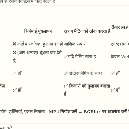
 से हेजेन वर्कफ़्लो में फिट बैठता है।
तैयार MP
सिनेमाई धुंधलापन
ख़राब मैटिंग को ठीक करता है
❌ कोई वास्तविक धुंधलापन नहीं
आंशिक रूप से
एन/ए (इन-
❌ (आप अन्यत्र धुंधला कर देते
✅यदि मैटिंग साफ़ है
केवल W
हैं)
✅ हाँ
✅ रोटोस्कोपिंग के साथ
✅ हाँ
ेज़
✅ किनारों को मुलायम बनाता
✅ हाँ
✅ हाँ
है
ं, एजेंसियां, एकल निर्माता -
MP4 निर्यात करें → BGBlur पर अपलोड करें
प
धला करें