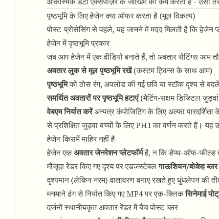
आकस्मिक डेटा एक्सपोज़र के जोखिम को कम करता है - उसी तरह जै
पृष्ठभूमि के लिए हेजेन क्या ऑफर करता है (मूल विकल्प)
पोस्ट-प्रोसेसिंग से पहले, यह जानने में मदद मिलती है कि हेजेन प
हेजेन में पृष्ठभूमि प्रकार
जब आप हेजेन में एक वीडियो बनाते हैं, तो अवतार सेटिंग्स आम तौ
अवतार लुक से मूल पृष्ठभूमि रखें
(कस्टम ट्विन्स के साथ आम)
पृष्ठभूमि
को ठोस रंग, अपलोड की गई छवि या स्टॉक दृश्य से बदले
समर्थित अवतारों पर पृष्ठभूमि हटाएं
(मैटिंग-सक्षम डिजिटल जुड़वां
वेबएम निर्यात करें
अन्यत्र कंपोजिटिंग के लिए अल्फा पारदर्शिता क
से प्रशिक्षित जुड़वा बच्चों के लिए PH1 का वर्णन करते हैं। यह
हेजेन किसमें माहिर नहीं है
हेजेन एक
अवतार जेनरेशन प्लेटफॉर्म
है, न कि डेप्थ-ऑफ-फील्ड 
मौजूदा रेंडर किए गए दृश्य पर एडजस्टेबल
गाऊशियन/बोकेह ब्लर
दृश्यमान (लेकिन नरम) वातावरण बनाए रखते हुए धुंधलेपन की तीव
मनमाने ढंग से निर्यात किए गए MP4 पर एक-क्लिक
सिनेमाई पोर्ट
दर्जनों स्थानीयकृत अवतार रेंडर में बैच पोस्ट-ब्लर