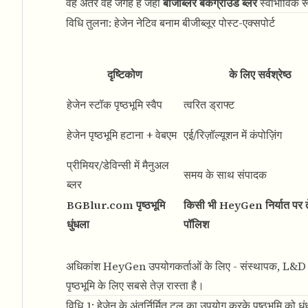
वह अंतर वह जगह है जहां
बीजीब्लर बैकग्राउंड ब्लर
स्वाभाविक रूप
विधि तुलना: हेजेन नेटिव बनाम बीजीब्लूर पोस्ट-एक्सपोर्ट
दृष्टिकोण
के लिए सर्वश्रेष्ठ
हेजेन स्टॉक पृष्ठभूमि स्वैप
त्वरित ड्राफ्ट
हेजेन पृष्ठभूमि हटाना + वेबएम
एई/रिज़ॉल्यूशन में कंपोज़िंग
प्रीमियर/डेविन्सी में मैनुअल
समय के साथ संपादक
ब्लर
BGBlur.com पृष्ठभूमि
किसी भी HeyGen निर्यात पर त
धुंधला
पॉलिश
अधिकांश HeyGen उपयोगकर्ताओं के लिए - संस्थापक, L&D टीमे
पृष्ठभूमि के लिए सबसे तेज़ रास्ता है।
विधि 1: हेजेन के अंतर्निर्मित टूल का उपयोग करके पृष्ठभूमि को धुं