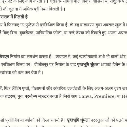
वरित ड्राफ्ट के लिए काम करती है। ग्राहक-सामना वाले बिक्री वीडियो या सशुल्क पाठ
ो की तुलना में अधिक प्रीमियम दिखती है।
रासत में मिलती है
में फिल्माए गए फुटेज से प्रशिक्षित किया है, तो वह वातावरण कुछ अवतार लुक में 
र्ड किए बिना, बुकशेल्फ़, पारिवारिक फ़ोटो, या गन्दे डेस्क को छिपाते हुए अपना
अपना
वेबएम
निर्यात का समर्थन करता है। व्यवहार में, कई उपयोगकर्ता अभी भी बालों औ
न प्रशिक्षण क्लिप पर। बीजीब्लूर पर निर्यात के बाद
पृष्ठभूमि धुंधला
आपको हेजेन के अ
 कठोरता को कम कर देता है।
ी हैं, फिर लैंडिंग पृष्ठों, विज्ञापनों और आंतरिक एलएंडडी के लिए अलग-अलग दृश्य 
 एक
तटस्थ, पुन: प्रयोज्य मास्टर
बनता है जिसे आप Canva, Premiere, या He
िंडो प्रतिबिंब या दर्शकों को दिखा सकते हैं।
पृष्ठभूमि धुंधला
प्रस्तुतकर्ता को पढ़ने य