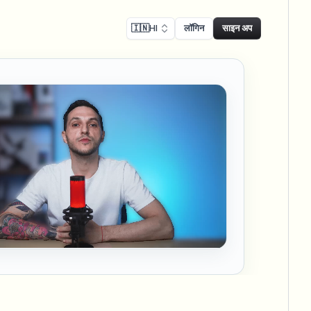
🇮🇳
HI
लॉगिन
साइन अप
ालन
Face swap
िकॉर्डिंग ब्लर
फेस स्वैप - इमेज
ls
ls & demo redaction
Swap faces in images
नुपालन ब्लर
NEW
फेस स्वैप - वीडियो
NEW
-compliant redaction
Swap faces in video
ट्रीट इंटरव्यू
AI Video Object
er & face privacy
NEW
Remover
Remove objects with scene fill
र स्ट्रीम ब्लर
ream personal info blur