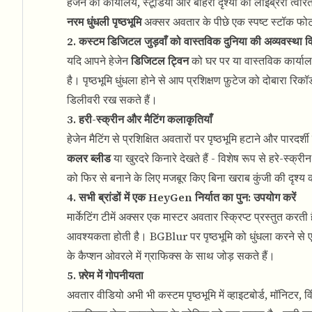
हेजेन की कार्यालय, स्टूडियो और बाहरी दृश्यों की लाइब्रेरी त्
नरम धुंधली पृष्ठभूमि
अक्सर अवतार के पीछे एक स्पष्ट स्टॉक फोट
2. कस्टम डिजिटल जुड़वाँ को वास्तविक दुनिया की अव्यवस्था वि
यदि आपने हेजेन
डिजिटल ट्विन
को घर पर या वास्तविक कार्यालय 
है। पृष्ठभूमि धुंधला होने से आप प्रशिक्षण फ़ुटेज को दोबारा रिकॉ
डिलीवरी रख सकते हैं।
3. हरी-स्क्रीन और मैटिंग कलाकृतियाँ
हेजेन मैटिंग से प्रशिक्षित अवतारों पर पृष्ठभूमि हटाने और पारदर्शी
कलर ब्लीड
या खुरदरे किनारे देखते हैं - विशेष रूप से हरे-स्क्री
को फिर से बनाने के लिए मजबूर किए बिना खराब कुंजी की दृश्य
4. सभी ब्रांडों में एक HeyGen निर्यात का पुन: उपयोग करें
मार्केटिंग टीमें अक्सर एक मास्टर अवतार स्क्रिप्ट प्रस्तुत करत
आवश्यकता होती है। BGBlur पर पृष्ठभूमि को धुंधला करने से
के कैप्शन ओवरले में ग्राफिक्स के साथ जोड़ सकते हैं।
5. फ़्रेम में गोपनीयता
अवतार वीडियो अभी भी कस्टम पृष्ठभूमि में व्हाइटबोर्ड, मॉनिटर, व