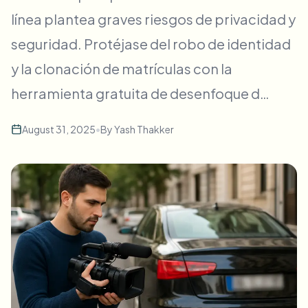
Desenfoque masivo de rostros
línea plantea graves riesgos de privacidad y
Cambio de cara - Video
Pipelines de alto rendimiento
seguridad. Protéjase del robo de identidad
Desenfocar cualquier cosa
y la clonación de matrículas con la
Inteligencia de video
Zonas empresariales, políticas y revisión
herramienta gratuita de desenfoque d…
API & SDK
Desenfoque de video en lote
Automatizar cargas, trabajos y webhooks
Procesa muchos vídeos de una vez
August 31, 2025
•
By
Yash Thakker
Formulario de contacto
Inteligencia de video
Eliminación de fondo en masa