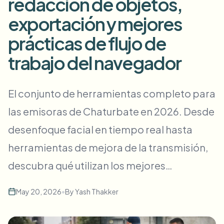
redacción de objetos,
Desenfoque masivo de rostros
Cambio de cara - Video
exportación y mejores
Pipelines de alto rendimiento
prácticas de flujo de
Desenfocar cualquier cosa
Inteligencia de video
Zonas empresariales, políticas y revisión
trabajo del navegador
API & SDK
Desenfoque de video en lote
Automatizar cargas, trabajos y webhooks
El conjunto de herramientas completo para
Procesa muchos vídeos de una vez
las emisoras de Chaturbate en 2026. Desde
Formulario de contacto
desenfoque facial en tiempo real hasta
herramientas de mejora de la transmisión,
Inteligencia de video
descubra qué utilizan los mejores…
Eliminación de fondo en masa
May 20, 2026
•
By
Yash Thakker