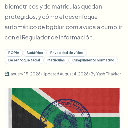
Desenfoque masivo de rostros
biométricos y de matrículas quedan
Cambio de cara - Video
Pipelines de alto rendimiento
protegidos, y cómo el desenfoque
Desenfocar cualquier cosa
automático de bgblur.com ayuda a cumplir
Inteligencia de video
Zonas empresariales, políticas y revisión
con el Regulador de Información.
API & SDK
Desenfoque de video en lote
Automatizar cargas, trabajos y webhooks
POPIA
Sudáfrica
Privacidad de vídeo
Procesa muchos vídeos de una vez
Desenfoque facial
Matrículas
Cumplimiento normativo
Formulario de contacto
January 15, 2026
•
Updated
August 4, 2026
•
By
Yash Thakker
Inteligencia de video
Eliminación de fondo en masa