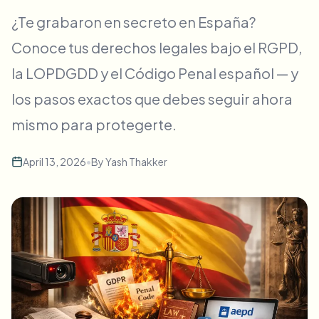
Desenfoque masivo de rostros
¿Te grabaron en secreto en España?
Cambio de cara - Video
Pipelines de alto rendimiento
Conoce tus derechos legales bajo el RGPD,
Desenfocar cualquier cosa
la LOPDGDD y el Código Penal español — y
Inteligencia de video
Zonas empresariales, políticas y revisión
los pasos exactos que debes seguir ahora
API & SDK
Desenfoque de video en lote
Automatizar cargas, trabajos y webhooks
mismo para protegerte.
Procesa muchos vídeos de una vez
Formulario de contacto
April 13, 2026
•
By
Yash Thakker
Inteligencia de video
Eliminación de fondo en masa