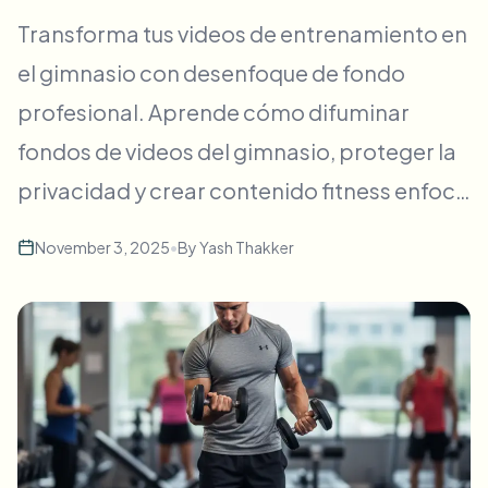
Desenfoque masivo de rostros
Transforma tus videos de entrenamiento en
Cambio de cara - Video
Pipelines de alto rendimiento
el gimnasio con desenfoque de fondo
Desenfocar cualquier cosa
profesional. Aprende cómo difuminar
Inteligencia de video
Zonas empresariales, políticas y revisión
fondos de videos del gimnasio, proteger la
API & SDK
Desenfoque de video en lote
Automatizar cargas, trabajos y webhooks
privacidad y crear contenido fitness enfoc…
Procesa muchos vídeos de una vez
Formulario de contacto
November 3, 2025
•
By
Yash Thakker
Inteligencia de video
Eliminación de fondo en masa