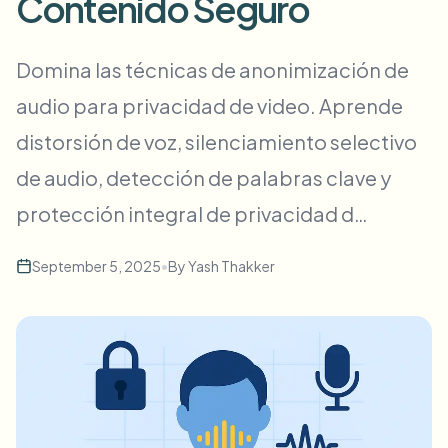
Contenido Seguro
Desenfoque masivo de rostros
Cambio de cara - Video
Pipelines de alto rendimiento
Domina las técnicas de anonimización de
Desenfocar cualquier cosa
audio para privacidad de video. Aprende
Inteligencia de video
Zonas empresariales, políticas y revisión
distorsión de voz, silenciamiento selectivo
API & SDK
Desenfoque de video en lote
Automatizar cargas, trabajos y webhooks
de audio, detección de palabras clave y
Procesa muchos vídeos de una vez
protección integral de privacidad d…
Formulario de contacto
September 5, 2025
•
By
Yash Thakker
Inteligencia de video
Eliminación de fondo en masa