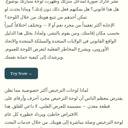
نشر جارك صورة لمدخل منزلك وظهرت لوحة سيارتك بوضوح.
هل هذا قانوني؟ هل يمكنهم فعل ذلك دون إذنك؟ وماذا يحدث لو
تمكن أحدهم من تتبع هويتك من خلال اللوحة؟
الإجابة أكثر تعقيداً من مجرد نعم أو لا — وتختلف اختلافاً كبيراً
بحسب مكان إقامتك، ومن يقوم بالنشر، ولماذا. يحلل هذا الدليل
الواقع القانوني في الولايات المتحدة والمملكة المتحدة والاتحاد
الأوروبي، ويشرح المخاطر الفعلية لتعرض اللوحة للعموم،
ويرشدك إلى كيفية حماية نفسك.
Try Now →
لماذا لوحات الترخيص أكثر خصوصية مما تظن
يفترض معظم الناس أن لوحة الترخيص مجرد أحرف وأرقام على
قطعة معدن — مصممة للعرض العلني، لا داعي للقلق. هذا
الافتراض خاطئ، ويزداد خطورة كل عام.
لوحة الترخيص وصلة مباشرة إلى هويتك. من خلال خدمات البحث