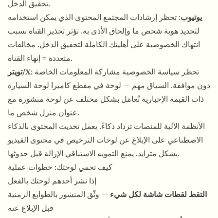
تحقيق الدخل.
يوتيوب
: تحظر إرشادات المجتمع المحتوى الذي يمكن استخدامه
لتحديد هوية شخص ما وإلحاق الأذى به. تؤثر تحذير القناة بسبب
انتهاك الخصوصية على أهليتك الكاملة لتحقيق الدخل. مخالفات
متعددة = إنهاء القناة.
: تحظر سياسة الخصوصية مشاركة المعلومات الخاصة
تويتر/X
دون موافقة. السياق مهم — لوحة في مقطع كاميرا لوحة السيارة
ذات القيمة الإخبارية تُعامَل بشكل مختلف عن لوحة منشورة مع
عنوان منزل شخص ما.
الأنظمة الآلية للمنصات تزداد ذكاءً. يعمل تحديث المحتوى بالذكاء
الاصطناعي على الإبلاغ عن لوحات الترخيص في محتوى الفيديو
بشكل متزايد. يمنع التمويه الاستباقي الإزالة قبل حدوثها.
كيف تحمي لوحتك: خطوات عملية
إذا نشر أحدهم لوحتك بالفعل
التقط لقطات شاشة لكل شيء
— وثّق المنشور بالطوابع الزمنية
قبل الإبلاغ عنه