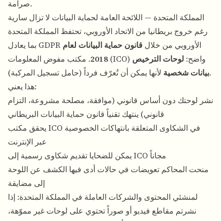
صرامة.
المملكة المتحدة — اللائحة العامة لحماية البيانات لا تزال سارية
رغم خروج بريطانيا من الاتحاد الأوروبي، تحتفظ المملكة المتحدة
بما يعادل GDPR الأوروبي من خلال
قانون حماية البيانات لعام
. مكتب مفوض المعلومات (ICO) واضح:
لوحات الترخيص
2018
لأنها يمكن أن تُعرّف فرداً (حامل تسجيل المركبة).
بيانات شخصية
هذا يعني:
نشر لوحتك دون أساس قانوني (موافقة، مصلحة مشروعة، التزام
قانوني) ينتهك تقنياً قانون حماية البيانات البريطاني
يحقق مكتب ICO في الشكاوى المتعلقة بانتهاكات الخصوصية
عبر الإنترنت
يمكن للضحايا تقديم شكاوى رسمية إلى ICO مجاناً
منحت المحاكم تعويضات في حالات أدى فيها الكشف عن اللوحة
إلى مضايقة
لمنشئي المحتوى والشركات العاملة في المملكة المتحدة: إذا
نشرتم مقاطع فيديو أو صوراً تحتوي على لوحات غير مموّهة،