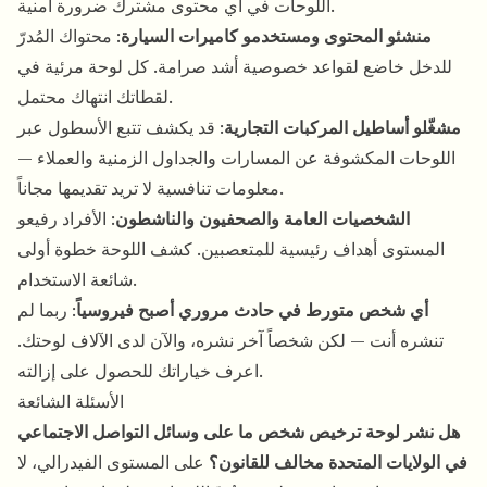
اللوحات في أي محتوى مشترك ضرورة أمنية.
منشئو المحتوى ومستخدمو كاميرات السيارة
: محتواك المُدرّ
للدخل خاضع لقواعد خصوصية أشد صرامة. كل لوحة مرئية في
لقطاتك انتهاك محتمل.
مشغّلو أساطيل المركبات التجارية
: قد يكشف تتبع الأسطول عبر
اللوحات المكشوفة عن المسارات والجداول الزمنية والعملاء —
معلومات تنافسية لا تريد تقديمها مجاناً.
الشخصيات العامة والصحفيون والناشطون
: الأفراد رفيعو
المستوى أهداف رئيسية للمتعصبين. كشف اللوحة خطوة أولى
شائعة الاستخدام.
أي شخص متورط في حادث مروري أصبح فيروسياً
: ربما لم
تنشره أنت — لكن شخصاً آخر نشره، والآن لدى الآلاف لوحتك.
اعرف خياراتك للحصول على إزالته.
الأسئلة الشائعة
هل نشر لوحة ترخيص شخص ما على وسائل التواصل الاجتماعي
في الولايات المتحدة مخالف للقانون؟
على المستوى الفيدرالي، لا