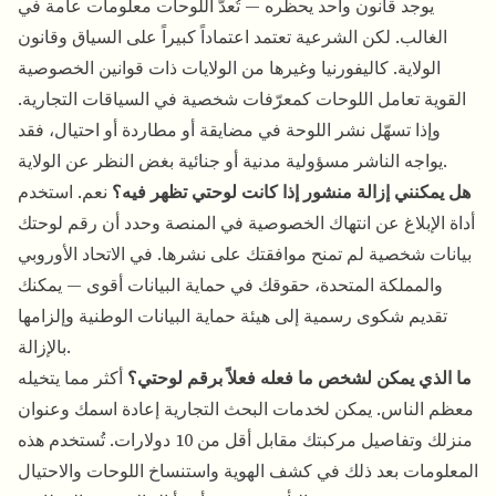
يوجد قانون واحد يحظره — تُعدّ اللوحات معلومات عامة في
الغالب. لكن الشرعية تعتمد اعتماداً كبيراً على السياق وقانون
الولاية. كاليفورنيا وغيرها من الولايات ذات قوانين الخصوصية
القوية تعامل اللوحات كمعرّفات شخصية في السياقات التجارية.
وإذا تسهّل نشر اللوحة في مضايقة أو مطاردة أو احتيال، فقد
يواجه الناشر مسؤولية مدنية أو جنائية بغض النظر عن الولاية.
هل يمكنني إزالة منشور إذا كانت لوحتي تظهر فيه؟
نعم. استخدم
أداة الإبلاغ عن انتهاك الخصوصية في المنصة وحدد أن رقم لوحتك
بيانات شخصية لم تمنح موافقتك على نشرها. في الاتحاد الأوروبي
والمملكة المتحدة، حقوقك في حماية البيانات أقوى — يمكنك
تقديم شكوى رسمية إلى هيئة حماية البيانات الوطنية وإلزامها
بالإزالة.
ما الذي يمكن لشخص ما فعله فعلاً برقم لوحتي؟
أكثر مما يتخيله
معظم الناس. يمكن لخدمات البحث التجارية إعادة اسمك وعنوان
منزلك وتفاصيل مركبتك مقابل أقل من 10 دولارات. تُستخدم هذه
المعلومات بعد ذلك في كشف الهوية واستنساخ اللوحات والاحتيال