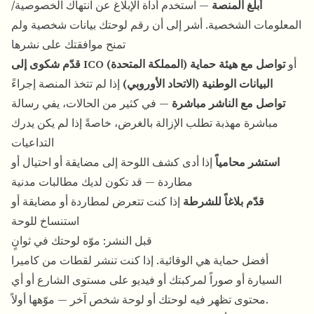
أبلغ المنصة
— استخدم أداة الإبلاغ عن انتهاك الخصوصية/
المعلومات الشخصية. أشر إلى أن رقم لوحتك بيانات شخصية ولم
تمنح موافقتك على نشرها
أو
تواصل مع هيئة حماية
قدّم شكوى إلى ICO (المملكة المتحدة)
البيانات الوطنية (الاتحاد الأوروبي)
إذا لم تتخذ المنصة إجراءً
تواصل مع الناشر مباشرة
— في كثير من الحالات، يفي رسالة
مباشرة مهذبة تطلب الإزالة بالغرض، خاصةً إذا لم يكن يدرك
التداعيات
استشر محامياً
إذا أدى كشف اللوحة إلى مضايقة أو احتيال أو
مطاردة — قد تكون لديك مطالبات مدنية
قدّم بلاغاً للشرطة
إذا كنت تتعرض لمطاردة أو مضايقة أو
استنساخ للوحة
قبل النشر: موّه لوحتك في ثوانٍ
أفضل حماية هي الوقائية. إذا كنت تنشر لقطات من كاميرا
السيارة أو صوراً لمركبتك أو فيديو على مستوى الشارع أو أي
محتوى تظهر فيه لوحتك أو لوحة شخص آخر — موّهها أولاً.