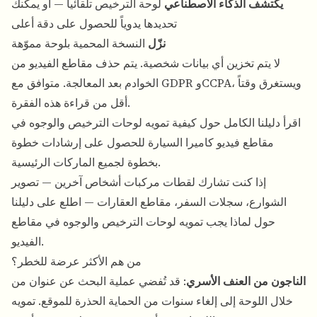
يكتشف الذكاء الاصطناعي
لوحة الترخيص تلقائياً — أو يمكنك
تحديدها يدوياً للحصول على دقة أعلى
نزّل
النسخة المحمية بلوحة مموّهة
لا يتم تخزين أي بيانات شخصية. يتم حذف مقاطع الفيديو من
الخوادم بعد المعالجة. متوافق مع GDPR وCCPA، ويستغرق وقتاً
أقل من قراءة هذه الفقرة.
اقرأ دليلنا الكامل حول
كيفية تمويه لوحات الترخيص والوجوه في
مقاطع فيديو كاميرا السيارة
للحصول على إرشادات خطوة
بخطوة لجميع الماركات الرئيسية.
إذا كنت تشارك لقطات مركبات أشخاص آخرين — تصوير
الشوارع، سجلات السفر، مقاطع العقارات — اطلع على دليلنا
حول
لماذا يجب تمويه لوحات الترخيص والوجوه في مقاطع
.
الفيديو
من هم الأكثر عرضة للخطر؟
الناجون من العنف الأسري
: قد تُفضي عملية البحث عن عنوان من
خلال اللوحة إلى إلغاء سنوات من الحماية الحذرة للموقع. تمويه