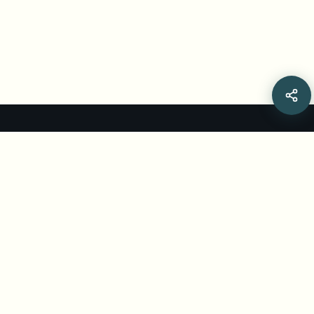
Related Articles
شرح إرشادات EBU لتصوير ألعاب القوى النسائية
[2026]
تدعو إرشادات التصوير الجديدة للرياضيات إلى زوايا محترمة. تعرّف
على توصيات EBU وكيف يمكن لـ BGBlur إصلاح اللقطات
الحساسة.
Jul 15, 2026
•
Yash Thakker