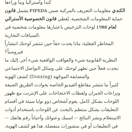
كندا وأستراليا وما وراءها
قانون PIPEDA الكندي
معلومات التعريف بالمركبة ضمن
يشمل
حماية المعلومات الشخصية. يُغطي
قانون الخصوصية الأسترالي
لعام 1988
لوحات الترخيص باعتبارها معلومات شخصية في
السياقات التجارية.
المخاطر الفعلية: ماذا يحدث حقاً حين تنتشر لوحتك انتشاراً
فيروسياً؟
النظرية القانونية شيء والعواقب الواقعية شيء آخر. إليك ما
يحدث فعلاً حين تظهر لوحتك على وسائل التواصل الاجتماعي:
كشف الهوية (Doxxing) والمضايقة الموجّهة
كثيراً ما تنتشر مقاطع الفيديو الخاصة بحوادث الطريق العنيفة
ونزاعات الجيران ولقطات الاحتجاجات على الإنترنت مع ظهور
اللوحات بشكل كامل. يقوم أشخاص ذوو نوايا سيئة في أقسام
التعليقات بشكل منتظم بالبحث عن اللوحات باستخدام أدوات
الاستعلام ونشر النتائج — اسمك وعنوانك وأحياناً رقم هاتفك —
في التعليقات أو في منشورات منفصلة. هذا هو كشف الهوية،