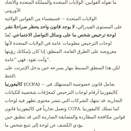
ما تقوله القوانين: الولايات المتحدة والمملكة المتحدة والاتحاد
الأوروبي
الولايات المتحدة — فسيفساء من القوانين الولائية
على المستوى الفيدرالي،
لا يوجد قانون واحد يحظر صراحةً نشر
لوحة ترخيص شخص ما على وسائل التواصل الاجتماعي
. تُعدّ
لوحات الترخيص معلومات عامة في الولايات المتحدة لأنها
معروضة على الطرق العامة. المنطق: إذا كان بإمكانك رؤيتها
وأنت تقود، فهي "عامة".
لكن هذا المنطق البسيط ينهار بسرعة حين يدخل الإنترنت على
الخط:
— يعامل قانون خصوصية المستهلك في
كاليفورنيا (CCPA)
كاليفورنيا أرقام لوحات الترخيص كمعرّفات شخصية للكيانات
التجارية. قد تنتهك الشركات التي تنشر محتوى تظهر فيه لوحات
وتعمل تجارياً في كاليفورنيا قانون CCPA. كما تمتلك كاليفورنيا
قوانين مكافحة المطاردة والمضايقة الصارمة التي قد تنطبق حين
يؤدي الكشف عن لوحة إلى تتبع شخص ما.