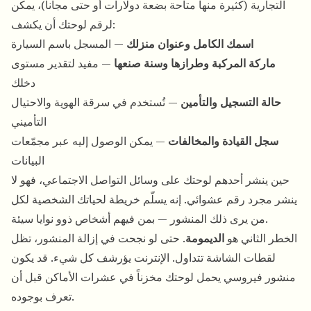
التجارية (كثيرة منها متاحة بضعة دولارات أو حتى مجاناً)، يمكن
لرقم لوحتك أن يكشف:
اسمك الكامل وعنوان منزلك
— المسجل باسم السيارة
ماركة المركبة وطرازها وسنة صنعها
— مفيد لتقدير مستوى
دخلك
حالة التسجيل والتأمين
— تُستخدم في سرقة الهوية والاحتيال
التأميني
سجل القيادة والمخالفات
— يمكن الوصول إليه عبر مجمّعات
البيانات
حين ينشر أحدهم لوحتك على وسائل التواصل الاجتماعي، فهو لا
ينشر مجرد رقم عشوائي. إنه يسلّم خريطة لحياتك الشخصية لكل
من يرى ذلك المنشور — بمن فيهم أشخاص ذوو نوايا سيئة.
الخطر الثاني هو
الديمومة
. حتى لو نجحت في إزالة المنشور، تظل
لقطات الشاشة تتداول. الإنترنت يؤرشف كل شيء. قد يكون
منشور فيروسي يحمل لوحتك مخزناً في عشرات الأماكن قبل أن
تعرف بوجوده.