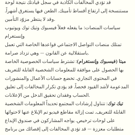
قد تؤدي المخالفات الكاذبة في سجل قيادتك نتيجة لوحة
مستنسخة إلى ارتفاع أقساط تأمينك. الطعن فيها يستغرق أشهراً.
وقد لا ينتظر مزوّد التأمين.
سياسات المنصات: ما يفعله فعلاً فيسبوك وتيك توك ويوتيوب
وإنستغرام
تمتلك منصات التواصل الاجتماعي قواعدها الخاصة التي تعمل
باستقلالية عن القانون — وهي تزداد صرامة.
ميتا (فيسبوك وإنستغرام)
: تشترط سياسات الخصوصية الخاصة
بها الحصول على موافقة للمعلومات الشخصية القابلة للتعريف
في المحتوى التجاري. تخضع حسابات الأعمال والمنشورات
المدعومة لأشد القيود فحصاً. قد يؤدي تكرار المخالفات إلى تعليق
الحساب وفقدان تحقيق الدخل من الإعلانات.
تيك توك
: تتناول إرشادات المجتمع تحديداً المعلومات الشخصية
القابلة للتعريف. تمت إزالة مقاطع فيديو تم الإبلاغ عنها لاحتوائها
على لوحات ترخيص. يواجه المشاركون في صندوق الإبداع
متطلبات معززة — قد تؤدي المخالفات إلى إقصائك من برنامج