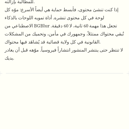
للمطالبة بإزالته.
إذا كنت تنشئ محتوى، فأبسط حماية هي أيضاً الأسرع: موّه كل
لوحة في كل محتوى تنشره.
أداة تمويه اللوحات بالذكاء
تجعل هذا مهمة 60 ثانية، لا 60 دقيقة.
الاصطناعي من BGBlur
تُبقي محتواك ممتثلاً، وجمهورك في مأمن، وتحميك من المشكلات
القانونية في كل ولاية قضائية قد يُشاهَد فيها محتواك.
لا تنتظر حتى ينتشر المنشور انتشاراً فيروسياً. موّهه قبل أن يغادر
يديك.