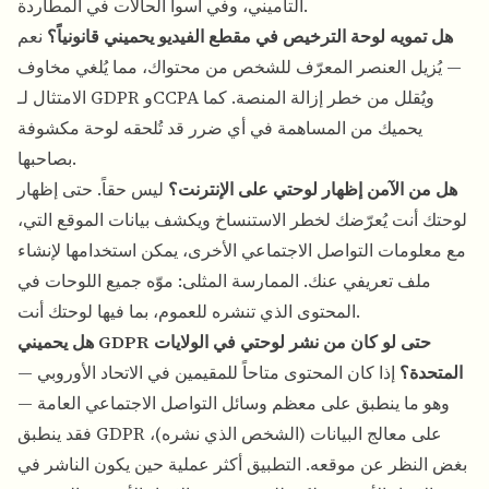
التأميني، وفي أسوأ الحالات في المطاردة.
هل تمويه لوحة الترخيص في مقطع الفيديو يحميني قانونياً؟
نعم
— يُزيل العنصر المعرّف للشخص من محتواك، مما يُلغي مخاوف
الامتثال لـ GDPR وCCPA ويُقلل من خطر إزالة المنصة. كما
يحميك من المساهمة في أي ضرر قد تُلحقه لوحة مكشوفة
بصاحبها.
هل من الآمن إظهار لوحتي على الإنترنت؟
ليس حقاً. حتى إظهار
لوحتك أنت يُعرّضك لخطر الاستنساخ ويكشف بيانات الموقع التي،
مع معلومات التواصل الاجتماعي الأخرى، يمكن استخدامها لإنشاء
ملف تعريفي عنك. الممارسة المثلى: موّه جميع اللوحات في
المحتوى الذي تنشره للعموم، بما فيها لوحتك أنت.
هل يحميني GDPR حتى لو كان من نشر لوحتي في الولايات
المتحدة؟
إذا كان المحتوى متاحاً للمقيمين في الاتحاد الأوروبي —
وهو ما ينطبق على معظم وسائل التواصل الاجتماعي العامة —
فقد ينطبق GDPR على معالج البيانات (الشخص الذي نشره)،
بغض النظر عن موقعه. التطبيق أكثر عملية حين يكون الناشر في