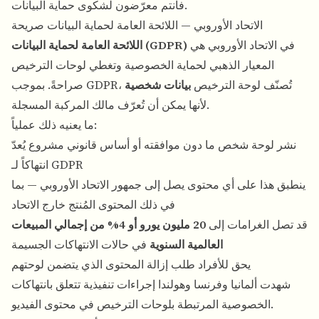
فأنتم معرّضون لشكوى حماية البيانات.
الاتحاد الأوروبي — اللائحة العامة لحماية البيانات صريحة
في الاتحاد الأوروبي هي
اللائحة العامة لحماية البيانات (GDPR)
المعيار الذهبي لحماية الخصوصية وتغطي لوحات الترخيص
صراحةً. بموجب GDPR، تُصنّف لوحة الترخيص
بيانات شخصية
لأنها يمكن أن تُعرّف مالك المركبة المسجلة.
ما يعنيه ذلك عملياً:
نشر لوحة شخص ما دون موافقته أو أساس قانوني مشروع يُعدّ
انتهاكاً لـ GDPR
ينطبق هذا على أي محتوى يصل إلى جمهور الاتحاد الأوروبي — بما
في ذلك المحتوى المُنتج خارج الاتحاد
قد تصل الغرامات إلى
20 مليون يورو أو 4% من إجمالي المبيعات
العالمية السنوية
في حالات الانتهاكات الجسيمة
يحق للأفراد طلب إزالة المحتوى الذي يتضمن لوحتهم
شهدت ألمانيا وفرنسا وهولندا إجراءات تنفيذية تتعلق بانتهاكات
الخصوصية المرتبطة بلوحات الترخيص في محتوى الفيديو.