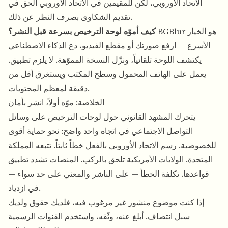
الاتحاد الأوروبي، لكن للمقيمين في الاتحاد الأوروبي الحق في
تقديم الشكاوى بصرف النظر عن ذلك.
هو الخيار
BGBlur
كيف أموّه لوحة الترخيص بسرعة قبل النشر؟
الأسرع — ارفع صورتك أو مقطع الفيديو، دع الذكاء الاصطناعي
يكتشف اللوحة تلقائياً، ونزّل النسخة المموّهة. لا يلزم تطبيق.
يعمل على الهاتف المحمول وسطح المكتب ويستغرق أقل من
دقيقة لمعظم المحتويات.
الخلاصة: موّه أولاً، انشر بأمان
يتحرك المشهد القانوني حول لوحات الترخيص على وسائل
التواصل الاجتماعي في اتجاه واحد واضح: نحو حماية أقوى
للخصوصية. رسم الاتحاد الأوروبي بالفعل خطاً ثابتاً. تتبعه المملكة
المتحدة. الولايات الأمريكية تلحق بالركب. المنصات تشدد تطبيق
قواعدها. تكلفة الخطأ — على الناشر والمعني على حد سواء —
في ازدياد.
إذا كنت موضوع منشور غير مرغوب فيه، فلديك حقوق ولديك
سبل انتصاف. أبلغ عنه، وثّقه، واستخدم القنوات الرسمية