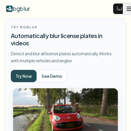
bgblur
ابدأ
TRY BGBLUR
طمس خلفية الفيديو
Automatically blur license plates in
videos
الأسعار
Detect and blur all license plates automatically
Works
with multiple vehicles and angles
أمثلة
Try Now
See Demo
عرض جميع الأمثلة
الميزات
تصفح مكتبة الأمثلة الكاملة
View all features
الشركات
Browse every blur tool in one place
طمس الوجه
الموارد
طمس لوحة السيارة
المدارس والتعليم