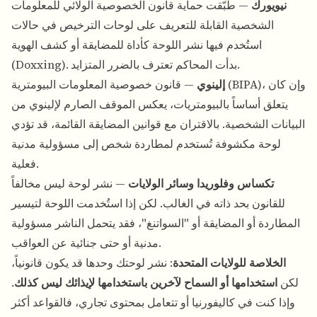
نيويورك
— طُبّقت حماية قانون الخصوصية الولائي للمعلومات
الشخصية القابلة للتعريف على لوحات الترخيص في حالات
استُخدم فيها نشر اللوحة كأداة للمضايقة أو كشف الهوية
(Doxxing). بدأت المحاكم تعترف بالضرر المتزايد.
إلينوي
— قانون خصوصية المعلومات البيومترية (BIPA)، وإن كان
يتعلق أساساً بالبيومتريات، يعكس الموقف الصارم لإلينوي من
البيانات الشخصية. بالاقتران مع قوانين المضايقة القائمة، قد تؤدي
لوحة مكشوفة تُستخدم لمطاردة شخص إلى مسؤولية مدنية
فعلية.
تكساس وفلوريدا وسائر الولايات
— نشر لوحة ليس مخالفاً
للقانون بحد ذاته في الغالب. لكن إذا استُخدمت اللوحة لتيسير
المطاردة أو المضايقة أو "السواتنغ"، فقد يتحمل الناشر مسؤولية
مدنية أو حتى جنائية عن العواقب.
الخلاصة للولايات المتحدة
: نشر لوحتك وحدها قد يكون قانونياً،
لكن
استخدامها أو السماح لآخرين باستخدامها لإيذائك ليس كذلك
.
وإذا كنت في كاليفورنيا أو تتعامل بمحتوى تجاري، فالقواعد أكثر