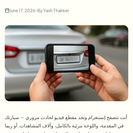
طمس الوجه بالجملة
تبديل الوجه - فيديو
June 17, 2026
•
By
Yash Thakker
خطوط أنابيب عالية الإنتاجية
طمس أي شيء
ذكاء الفيديو
مناطق المؤسسات والسياسات والمراجعة
API & SDK
طمس فيديوهات بالجملة
أتمتة التحميلات والمهام وخطافات الويب
عالج عدة فيديوهات دفعة واحدة
نموذج الاتصال
ذكاء الفيديو
إزالة الخلفية بالجملة
أنت تتصفح إنستغرام وتجد مقطع فيديو لحادث مروري — سيارتك
في المقدمة، واللوحة مرئية بالكامل، وآلاف المشاهدات. أو ربما