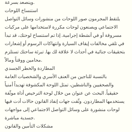
وينصعد بسرعة.
استنساخ اللوحات
يلتقط المجرمون صور اللوحات من منشورات وسائل التواصل
الاجتماعي ويصنعون لوحات مكررة لاستخدامها على مركبات
مسروقة أو في أنشطة إجرامية. إذا تم استنساخ لوحتك، قد تبدأ
في تلقي مخالفات إيقاف السيارة وانتهاكات الرسوم أو إشعارات
بتحقيقات جنائية في أحداث لا علاقة لك بها. تبرئة ساحتك تستلزم
محامين ووقتاً ومالاً.
المطاردة والخطر الجسدي
بالنسبة للناجين من العنف الأسري والشخصيات العامة
والصحفيين والناشطين، تمثل اللوحة المكشوفة تهديداً أمنياً
حقيقياً. البحث عن عنوان من خلال لوحة الترخيص أداة موثّقة
يستخدمها المطاردون. وثّقت جهات إنفاذ القانون حالات أدت فيها
لوحات منشورة على وسائل التواصل الاجتماعي إلى مواجهات
جسدية مباشرة.
مشكلات التأمين والقانون