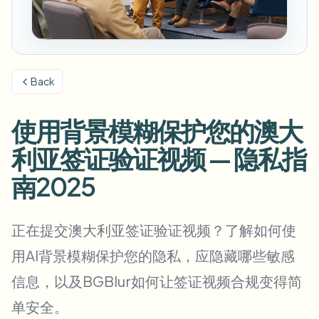
模糊车牌
校园摄像头、讲座和地区批量隐私
常见问题
模糊背景
模糊人脸
媒体与娱乐
Choose language
试映、发布和合规
博客
模糊任何内容
模糊背景
Back
零售与电商
Whitepapers
门店和仓库镜头
模糊任何内容
屏幕录制模糊
使用背景模糊保护您的澳大
工具
医疗
AI Video Object Remover
GDPR合规模糊
诊所和面向患者的视频管理
利亚签证验证视频 — 隐私指
分类
公共部门
街头采访模糊
南2025
产品
在线模糊照片中的人脸
FOIA、安全披露和编辑
游戏与直播模糊
人脸匿名化
正在提交澳大利亚签证验证视频？了解如何使
批量人脸匿名化
用AI背景模糊保护您的隐私，应隐藏哪些敏感
语音匿名处理器
大批量、保留期和SLA
信息，以及BGBlur如何让签证视频合规变得简
批量车牌模糊
车队、行车记录仪和停车场大规模处理
单安全。
换脸 - 图片