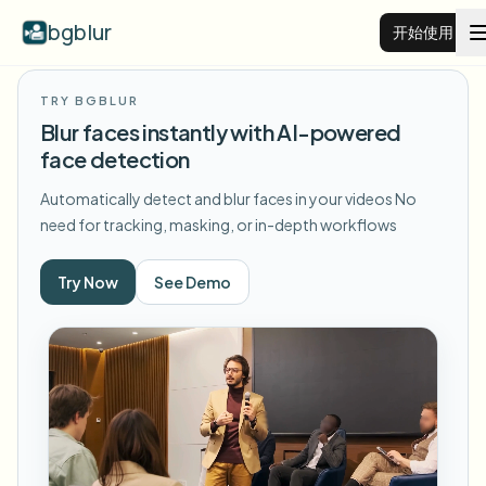
bgblur
开始使用
TRY BGBLUR
视频背景虚化
Blur faces instantly with AI-powered
face detection
价格
Automatically detect and blur faces in your videos
No
need for tracking, masking, or in-depth workflows
示例
Try Now
See Demo
功能
查看所有示例
浏览完整示例库
企业
View all features
Browse every blur tool in one place
模糊人脸
资源
模糊车牌
学校与教育