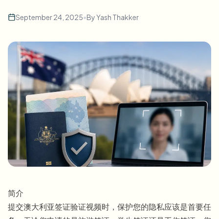
批量人脸模糊
换脸 - 视频
September 24, 2025
•
By
Yash Thakker
高吞吐量流水线
模糊任何内容
视频智能
企业区域、策略和审核
API 和 SDK
批量视频模糊
自动化上传、任务和Webhook
一次处理多个视频
联系表单
视频智能
批量背景移除
简介
提交澳大利亚签证验证视频时，保护您的隐私应该是首要任