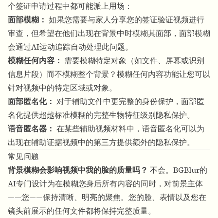
个签证申请过程中都可能派上用场：
面部模糊
：
如果您需要与家人分享您的签证验证视频进行
审查，但希望在他们出现在背景中时模糊其面部，面部模糊
会通过AI运动追踪自动处理此问题。
模糊任何内容
：
需要模糊特定对象（如文件、屏幕或识别
信息片段）而不模糊整个背景？模糊任何内容功能让您可以
针对视频中的特定区域或对象。
面部匿名化
：
对于辅助文件中更完整的身份保护，面部匿
名化提供超越标准模糊的完整生物特征级别隐私保护。
语音匿名器
：
在某些辅助视频材料中，语音匿名化可以为
出现在辅助证据视频中的第三方提供额外的隐私保护。
常见问题
背景模糊会影响视频中我的脸的质量吗？
不会。
BGBlur的
AI
专门设计为在模糊您身后所有内容的同时，对前景主体
——您——保持清晰、明亮的聚焦。您的脸、表情以及您在
镜头前展示的任何文件都将保持完整质量。