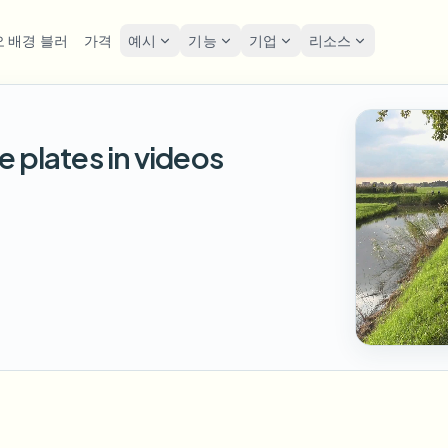
 배경 블러
가격
예시
기능
기업
리소스
lur
솔루션
개인정보 및 규정
Privacy
e plates in videos
굴 블러
번호판 블러
도구
대량 얼굴 익명화
화면 
FAST
POPULAR
사진 얼굴 흐리기
me-by-frame face tracking
Auto-detect plates
Free video and image editing too
대량 배치, 보존 및 SLA
Tutoria
Blur faces in photos
카테고리
호판 블러
GDPR
얼굴 블러
대량 번호판 블러
FAST
POPULAR
얼굴 익명화
Browse by workflow or use case
hcam & street footage
Privacy
Frame-by-frame tracking
차량, 블랙박스 및 주차장 대규모
Team-grade redaction
제품
경 블러
거리 
AI
배경 블러
대량 얼굴 블러
AI
Explore our full product lineup
음성 익명화 도구
ematic depth of field
Bystand
No green screen needed
고처리량 파이프라인
AI voice masking
엇이든 블러
게임 
무엇이든 블러
무엇이든 블러
os, text & custom regions
Live st
Use a prompt or draw a box
기업 영역, 정책 및 검토
around what to blur
API & SDK