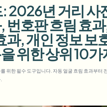
드: 2026년 거리
업로드, 작업 및 웹훅 자동화
tem
, 번호판 흐림 효과,
비디오 인텔리전스
에코시스템
BETA
Ask questions and get AI summaries
비디오 인텔리전스
효과, 개인 정보 보
비디오 검색 및 이해 — Ceptory
ries
을 위한 상위 10가
Vlogger
Moto Vlogger
Streamer
Journalist
d batch processing?
를 위한 필수 도구입니다. 자동 얼굴 흐림 효과부터
e many videos and blur in one run—for teams.
.
CH READY FOR TEAMS