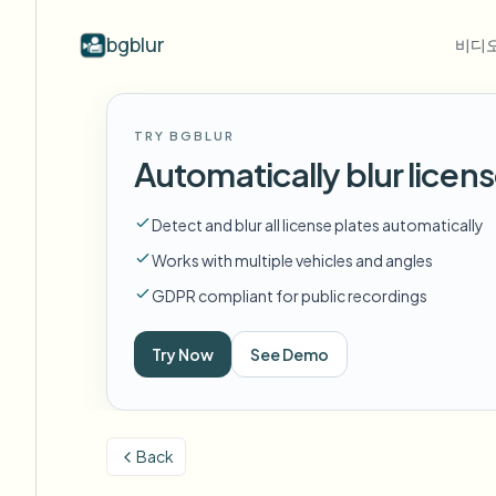
bgblur
비디오
산업별
동영상 블러
Video b
TRY BGBLUR
Blur video with AI
동영상 블러 예시
Automatically blur licens
학교 및 교육
얼
블로그
Hide faces, plates, and backgrounds in
얼굴 블러, 번호판, 배경 블러, 선택적
Tips, tutorials, and product updates
캠퍼스 카메라, 강의, 지역 대량 개인정보 보호
Fra
your browser.
편집의 실제 클립.
Detect and blur all license plates automatically
모든 예시 보기
자주 묻는 질문
번
미디어 및 엔터테인먼트
예시 라이브러리 전체 탐색
Works with multiple vehicles and angles
Answers to common questions
Das
시사회, 출시 및 규정 준수
GDPR compliant for public recordings
Whitepapers
배
소매 및 전자상거래
Privacy compliance research reports
Cin
Try Now
See Demo
매장 및 창고 영상
Start with a clip
무
Upload a video and blur in
의료
minutes.
Log
클리닉 및 환자 대면 비디오 거버넌스
시작하기
Back
공공 부문