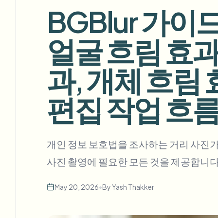
View all features
BGBlur 가이
FOIA, 안전한 공개 및 편집
Browse every blur tool in one place
Ecosys
얼굴 흐림 효과
문의 양식
볼륨, 규정 준수, 통합에 대해 문의하세요.
과, 개체 흐림 
대량 처리 준비
Catego
문의 양식
편집 작업 흐름
Nee
개인 정보 보호법을 조사하는 거리 사진가
Queu
사진 촬영에 필요한 모든 것을 제공합니다
BAT
May 20, 2026
•
By
Yash Thakker