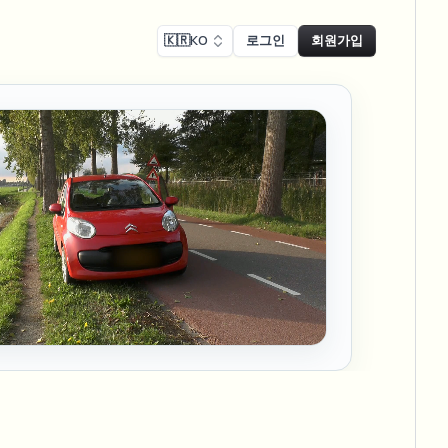
🇰🇷
KO
로그인
회원가입
 준수
Face swap
녹화 블러
얼굴 교체 - 이미지
ls
ls & demo redaction
Swap faces in images
 준수 블러
NEW
얼굴 교체 - 동영상
NEW
-compliant redaction
 처리
Swap faces in video
인터뷰 블러
AI Video Object
er & face privacy
NEW
Remover
Remove objects with scene fill
및 스트림 블러
ream personal info blur