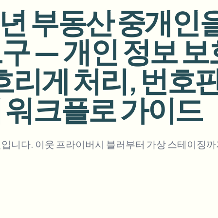
026년 부동산 중개인
업로드, 작업 및 웹훅 자동화
tem
구 — 개인 정보 보
비디오 인텔리전스
에코시스템
BETA
Ask questions and get AI summaries
비디오 인텔리전스
 흐리게 처리, 번호
비디오 검색 및 이해 — Ceptory
ries
저 워크플로 가이드
Vlogger
Moto Vlogger
Streamer
Journalist
d batch processing?
킷입니다. 이웃 프라이버시 블러부터 가상 스테이징까
e many videos and blur in one run—for teams.
CH READY FOR TEAMS