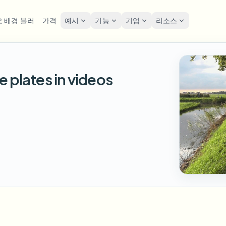
 배경 블러
가격
예시
기능
기업
리소스
lur
솔루션
개인정보 및 규정
Privacy
e plates in videos
굴 블러
번호판 블러
도구
대량 얼굴 익명화
화면 
FAST
POPULAR
사진 얼굴 흐리기
me-by-frame face tracking
Auto-detect plates
Free video and image editing too
대량 배치, 보존 및 SLA
Tutoria
Blur faces in photos
카테고리
호판 블러
GDPR
얼굴 블러
대량 번호판 블러
FAST
POPULAR
얼굴 익명화
Browse by workflow or use case
hcam & street footage
Privacy
Frame-by-frame tracking
차량, 블랙박스 및 주차장 대규모
Team-grade redaction
제품
경 블러
거리 
AI
배경 블러
대량 얼굴 블러
AI
Explore our full product lineup
음성 익명화 도구
ematic depth of field
Bystand
No green screen needed
고처리량 파이프라인
AI voice masking
엇이든 블러
게임 
무엇이든 블러
무엇이든 블러
os, text & custom regions
Live st
Use a prompt or draw a box
기업 영역, 정책 및 검토
around what to blur
API & SDK