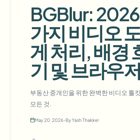
View all features
BGBlur: 2
FOIA, 안전한 공개 및 편집
Browse every blur tool in one place
Ecosys
가지 비디오 도
문의 양식
볼륨, 규정 준수, 통합에 대해 문의하세요.
게 처리, 배경
대량 처리 준비
Catego
문의 양식
기 및 브라우
Nee
부동산 중개인을 위한 완벽한 비디오 툴
Queu
모든 것.
BAT
May 20, 2026
•
By
Yash Thakker