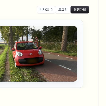
🇰🇷
KO
로그인
회원가입
 준수
Face swap
녹화 블러
얼굴 교체 - 이미지
ls
ls & demo redaction
Swap faces in images
 준수 블러
NEW
얼굴 교체 - 동영상
NEW
-compliant redaction
 처리
Swap faces in video
인터뷰 블러
AI Video Object
er & face privacy
NEW
Remover
Remove objects with scene fill
및 스트림 블러
ream personal info blur