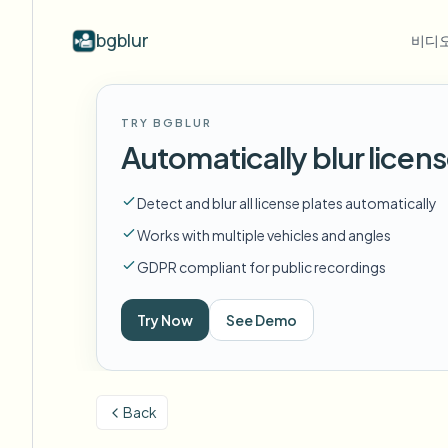
bgblur
비디오
산업별
동영상 블러
Video b
TRY BGBLUR
Blur video with AI
동영상 블러 예시
Automatically blur licens
학교 및 교육
얼
블로그
Hide faces, plates, and backgrounds in
얼굴 블러, 번호판, 배경 블러, 선택적
Tips, tutorials, and product updates
캠퍼스 카메라, 강의, 지역 대량 개인정보 보호
Fra
your browser.
편집의 실제 클립.
Detect and blur all license plates automatically
모든 예시 보기
자주 묻는 질문
번
미디어 및 엔터테인먼트
예시 라이브러리 전체 탐색
Works with multiple vehicles and angles
Answers to common questions
Das
시사회, 출시 및 규정 준수
GDPR compliant for public recordings
Whitepapers
배
소매 및 전자상거래
Privacy compliance research reports
Cin
Try Now
See Demo
매장 및 창고 영상
Start with a clip
무
Upload a video and blur in
의료
minutes.
Log
클리닉 및 환자 대면 비디오 거버넌스
시작하기
Back
공공 부문