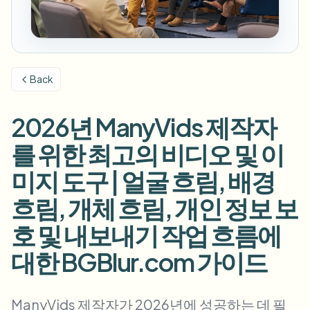
번호판 블러
캠퍼스 카메라, 강의, 지역 대량 개인정보 보호
자주 묻는 질문
배경 블러
얼굴 블러
미디어 및 엔터테인먼트
Choose language
시사회, 출시 및 규정 준수
블로그
무엇이든 블러
배경 블러
Back
소매 및 전자상거래
Whitepapers
매장 및 창고 영상
무엇이든 블러
화면 녹화 블러
2026년 ManyVids 제작자
도구
의료
AI Video Object Remover
GDPR 준수 블러
클리닉 및 환자 대면 비디오 거버넌스
를 위한 최고의 비디오 및 이
카테고리
공공 부문
거리 인터뷰 블러
미지 도구 | 얼굴 흐림, 배경
제품
사진 얼굴 흐리기
FOIA, 안전한 공개 및 편집
흐림, 개체 흐림, 개인 정보 보
게임 및 스트림 블러
얼굴 익명화
호 및 내보내기 작업 흐름에
대량 얼굴 익명화
음성 익명화 도구
대량 배치, 보존 및 SLA
대한 BGBlur.com 가이드
대량 번호판 블러
차량, 블랙박스 및 주차장 대규모 처리
얼굴 교체 - 이미지
ManyVids 제작자가 2026년에 성공하는 데 필