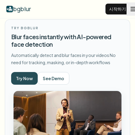
bgblur
시작하기
TRY BGBLUR
비디오 배경 블러
Blur faces instantly with AI-powered
face detection
가격
Automatically detect and blur faces in your videos
No
need for tracking, masking, or in-depth workflows
예시
Try Now
See Demo
기능
모든 예시 보기
예시 라이브러리 전체 탐색
기업
View all features
Browse every blur tool in one place
얼굴 블러
리소스
번호판 블러
학교 및 교육