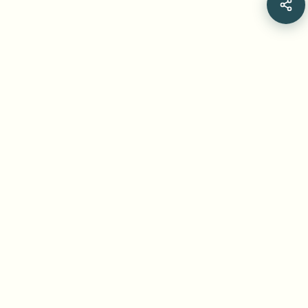
Related Articles
EBU 여성 육상 카메라 가이드라인 완전 해설
[2026]
새 여성 선수 카메라 가이드라인은 경기 기술과 존엄을 함께
보여주는 앵글을 요구합니다. EBU의 종목별 권고와 방송 현
장 영향을 살펴보고, 촬영된 민감한 장면을 BGBlur의 Blur
Jul 15, 2026
•
Yash Thakker
Anything으로 보완한 뒤 모든 프레임을 검토해 안전하게 공
개하는 절차를 안내합니다.