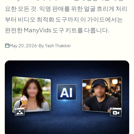
대량 얼굴 블러
요한 모든 것. 익명 판매를 위한 얼굴 흐리게 처리
얼굴 교체 - 동영상
고처리량 파이프라인
부터 비디오 최적화 도구까지 이 가이드에서는
무엇이든 블러
완전한 ManyVids 도구 키트를 다룹니다.
비디오 인텔리전스
기업 영역, 정책 및 검토
API & SDK
May 20, 2026
•
By
Yash Thakker
대량 동영상 블러
업로드, 작업 및 웹훅 자동화
여러 동영상을 한 번에 처리
문의 양식
비디오 인텔리전스
대량 배경 제거