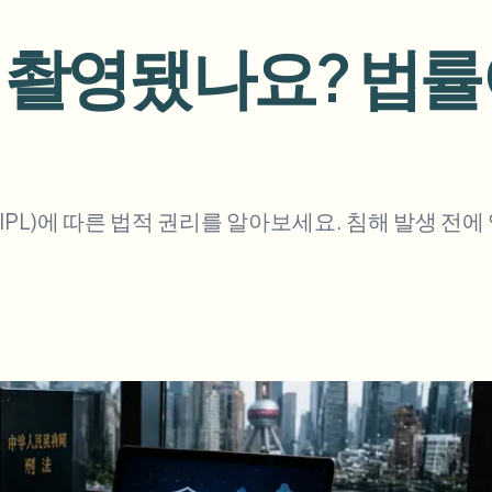
업로드, 작업 및 웹훅 자동화
 촬영됐나요? 법률
tem
비디오 인텔리전스
에코시스템
BETA
Ask questions and get AI summaries
비디오 인텔리전스
비디오 검색 및 이해 — Ceptory
ries
PL)에 따른 법적 권리를 알아보세요. 침해 발생 전
Vlogger
Moto Vlogger
Streamer
Journalist
d batch processing?
e many videos and blur in one run—for teams.
CH READY FOR TEAMS