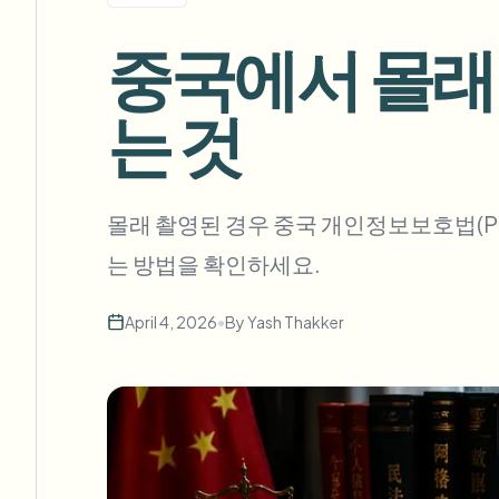
View all features
FOIA, 안전한 공개 및 편집
Browse every blur tool in one place
중국에서 몰래
Ecosys
문의 양식
는 것
볼륨, 규정 준수, 통합에 대해 문의하세요.
대량 처리 준비
Catego
문의 양식
몰래 촬영된 경우 중국 개인정보보호법(PI
는 방법을 확인하세요.
Nee
April 4, 2026
•
By
Yash Thakker
Queu
BAT