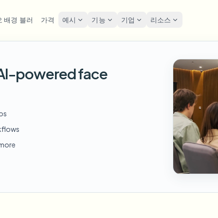
 배경 블러
가격
예시
기능
기업
리소스
lur
솔루션
개인정보 및 규정
Privacy
h AI-powered face
굴 블러
번호판 블러
도구
대량 얼굴 익명화
화면 
FAST
POPULAR
사진 얼굴 흐리기
me-by-frame face tracking
Auto-detect plates
Free video and image editing too
대량 배치, 보존 및 SLA
Tutoria
Blur faces in photos
카테고리
호판 블러
GDPR
얼굴 블러
대량 번호판 블러
FAST
POPULAR
eos
얼굴 익명화
Browse by workflow or use case
hcam & street footage
Privacy
Frame-by-frame tracking
차량, 블랙박스 및 주차장 대규모
Team-grade redaction
kflows
제품
경 블러
거리 
AI
배경 블러
대량 얼굴 블러
d more
AI
Explore our full product lineup
음성 익명화 도구
ematic depth of field
Bystand
No green screen needed
고처리량 파이프라인
AI voice masking
엇이든 블러
게임 
무엇이든 블러
무엇이든 블러
os, text & custom regions
Live st
Use a prompt or draw a box
기업 영역, 정책 및 검토
around what to blur
API & SDK