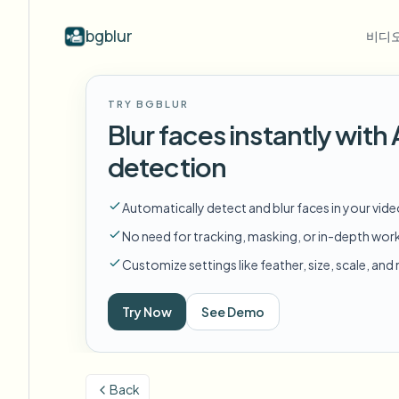
bgblur
비디오
산업별
동영상 블러
Video b
TRY BGBLUR
Blur video with AI
동영상 블러 예시
Blur faces instantly wit
학교 및 교육
얼
블로그
Hide faces, plates, and backgrounds in
얼굴 블러, 번호판, 배경 블러, 선택적
Tips, tutorials, and product updates
캠퍼스 카메라, 강의, 지역 대량 개인정보 보호
Fra
detection
your browser.
편집의 실제 클립.
모든 예시 보기
자주 묻는 질문
번
미디어 및 엔터테인먼트
Automatically detect and blur faces in your vid
예시 라이브러리 전체 탐색
Answers to common questions
Das
시사회, 출시 및 규정 준수
No need for tracking, masking, or in-depth wor
Whitepapers
배
소매 및 전자상거래
Customize settings like feather, size, scale, an
Privacy compliance research reports
Cin
매장 및 창고 영상
Start with a clip
Try Now
See Demo
무
Upload a video and blur in
의료
minutes.
Log
클리닉 및 환자 대면 비디오 거버넌스
시작하기
Back
공공 부문