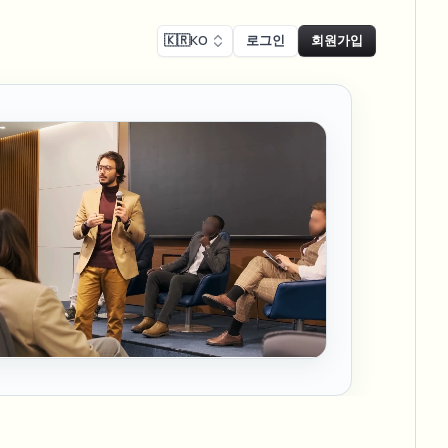
🇰🇷
KO
로그인
회원가입
 준수
Face swap
녹화 블러
얼굴 교체 - 이미지
ls
ls & demo redaction
Swap faces in images
 준수 블러
NEW
얼굴 교체 - 동영상
NEW
-compliant redaction
 처리
Swap faces in video
인터뷰 블러
AI Video Object
er & face privacy
NEW
Remover
Remove objects with scene fill
및 스트림 블러
ream personal info blur