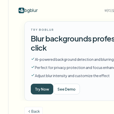
bgblur
비디오
산업별
동영상 블러
Video b
TRY BGBLUR
Blur video with AI
동영상 블러 예시
Blur backgrounds profes
학교 및 교육
얼
블로그
Hide faces, plates, and backgrounds in
얼굴 블러, 번호판, 배경 블러, 선택적
Tips, tutorials, and product updates
캠퍼스 카메라, 강의, 지역 대량 개인정보 보호
Fra
click
your browser.
편집의 실제 클립.
모든 예시 보기
자주 묻는 질문
번
미디어 및 엔터테인먼트
AI-powered background detection and blurring
예시 라이브러리 전체 탐색
Answers to common questions
Das
시사회, 출시 및 규정 준수
Perfect for privacy protection and focus enha
Whitepapers
배
소매 및 전자상거래
Adjust blur intensity and customize the effect
Privacy compliance research reports
Cin
매장 및 창고 영상
Start with a clip
Try Now
See Demo
무
Upload a video and blur in
의료
minutes.
Log
클리닉 및 환자 대면 비디오 거버넌스
시작하기
Back
공공 부문