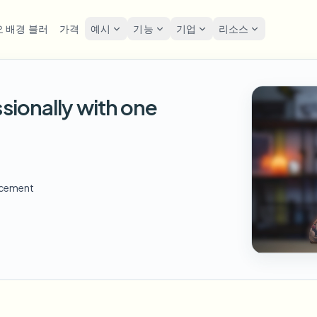
 배경 블러
가격
예시
기능
기업
리소스
lur
솔루션
개인정보 및 규정
Privacy
sionally with one
굴 블러
번호판 블러
도구
대량 얼굴 익명화
화면 
FAST
POPULAR
사진 얼굴 흐리기
me-by-frame face tracking
Auto-detect plates
Free video and image editing too
대량 배치, 보존 및 SLA
Tutoria
Blur faces in photos
카테고리
호판 블러
GDPR
얼굴 블러
대량 번호판 블러
FAST
POPULAR
얼굴 익명화
Browse by workflow or use case
hcam & street footage
Privacy
Frame-by-frame tracking
차량, 블랙박스 및 주차장 대규모
Team-grade redaction
ncement
제품
경 블러
거리 
AI
배경 블러
대량 얼굴 블러
AI
Explore our full product lineup
음성 익명화 도구
ematic depth of field
Bystand
No green screen needed
고처리량 파이프라인
AI voice masking
엇이든 블러
게임 
무엇이든 블러
무엇이든 블러
os, text & custom regions
Live st
Use a prompt or draw a box
기업 영역, 정책 및 검토
around what to blur
API & SDK