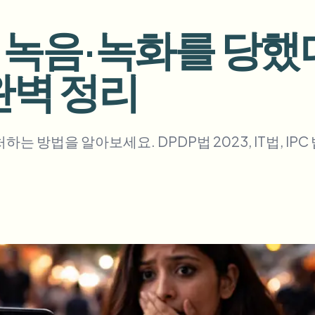
업로드, 작업 및 웹훅 자동화
 녹음·녹화를 당했다
tem
비디오 인텔리전스
에코시스템
BETA
 완벽 정리
Ask questions and get AI summaries
비디오 인텔리전스
비디오 검색 및 이해 — Ceptory
ries
 방법을 알아보세요. DPDP법 2023, IT법, IPC
Vlogger
Moto Vlogger
Streamer
Journalist
d batch processing?
e many videos and blur in one run—for teams.
CH READY FOR TEAMS