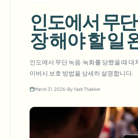
View all features
FOIA, 안전한 공개 및 편집
Browse every blur tool in one place
인도에서 무단
Ecosys
문의 양식
장 해야 할 일
볼륨, 규정 준수, 통합에 대해 문의하세요.
대량 처리 준비
Catego
문의 양식
인도에서 무단 녹음·녹화를 당했을 때 대처하는
이버시 보호 방법을 상세히 설명합니다.
Nee
March 31, 2026
•
By
Yash Thakker
Queu
BAT