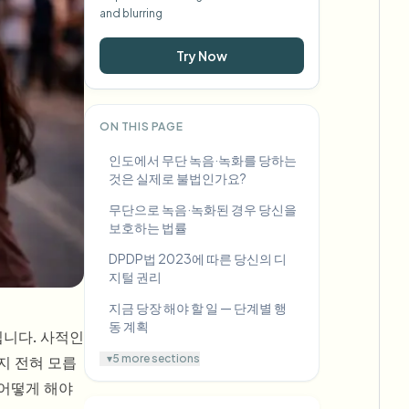
and blurring
Try Now
ON THIS PAGE
인도에서 무단 녹음·녹화를 당하는
것은 실제로 불법인가요?
무단으로 녹음·녹화된 경우 당신을
보호하는 법률
DPDP법 2023에 따른 당신의 디
지털 권리
지금 당장 해야 할 일 — 단계별 행
동 계획
입니다. 사적인
▾
5 more sections
지 전혀 모릅
 어떻게 해야