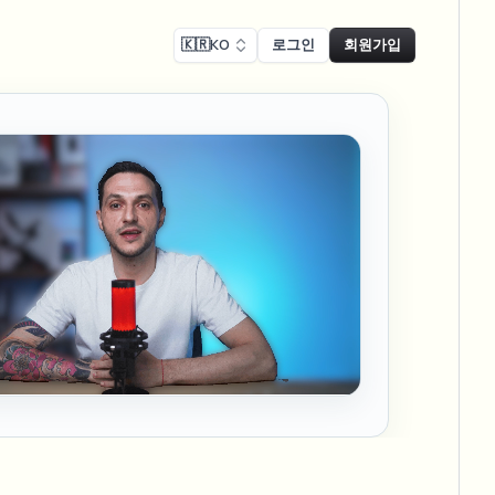
🇰🇷
KO
로그인
회원가입
 준수
Face swap
녹화 블러
얼굴 교체 - 이미지
ls
ls & demo redaction
Swap faces in images
 준수 블러
NEW
얼굴 교체 - 동영상
NEW
-compliant redaction
 처리
Swap faces in video
인터뷰 블러
AI Video Object
er & face privacy
NEW
Remover
Remove objects with scene fill
및 스트림 블러
ream personal info blur