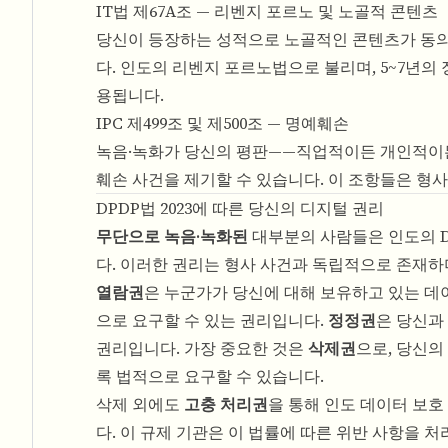
IT법 제67A조 — 리벤지 포르노 및 노골적 콘텐츠
당신이 등장하는 성적으로 노골적인 콘텐츠가 동의 
다. 인도의 리벤지 포르노법으로 불리며, 5~7년의 
용됩니다.
IPC 제499조 및 제500조 — 명예훼손
녹음·녹화가 당신의 평판——직업적이든 개인적이든
훼손 사건을 제기할 수 있습니다. 이 조항들은 형사
DPDP법 2023에 따른 당신의 디지털 권리
무단으로 녹음·녹화된
대부분의 사람들은 인도의 D
다. 이러한 권리는 형사 사건과 독립적으로 존재하
열람권
은 누군가가 당신에 대해 보유하고 있는 데
으로 요구할 수 있는 권리입니다.
정정권
은 당신과
권리입니다. 가장 중요한 것은
삭제권
으로, 당신의
록 법적으로 요구할 수 있습니다.
삭제 외에도
고충 처리권
을 통해 인도 데이터 보호 위원
다. 이 규제 기관은 이 법률에 따른 위반 사항을