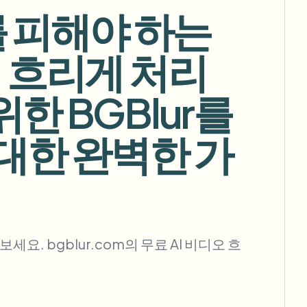
 피해야 하는
경 흐리게 처리
대량 배경 제거
한 BGBlur를
전용 배경 제거 파이프라인
View All
 대한 완벽한 가
Government Agency
Advertising Agency
Ca
. bgblur.com의 무료 AI 비디오 흐