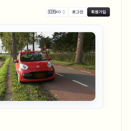
🇰🇷
KO
로그인
회원가입
 준수
Face swap
녹화 블러
얼굴 교체 - 이미지
ls
ls & demo redaction
Swap faces in images
 준수 블러
NEW
얼굴 교체 - 동영상
NEW
-compliant redaction
 처리
Swap faces in video
인터뷰 블러
AI Video Object
er & face privacy
NEW
Remover
Remove objects with scene fill
및 스트림 블러
ream personal info blur