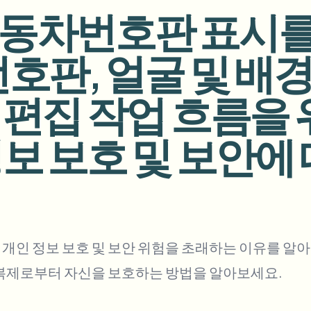
동차번호판 표시를
업로드, 작업 및 웹훅 자동화
tem
호판, 얼굴 및 배
비디오 인텔리전스
에코시스템
BETA
Ask questions and get AI summaries
비디오 인텔리전스
편집 작업 흐름을 위
비디오 검색 및 이해 — Ceptory
ries
보 보호 및 보안에
Vlogger
Moto Vlogger
Streamer
Journalist
d batch processing?
e many videos and blur in one run—for teams.
CH READY FOR TEAMS
 정보 보호 및 보안 위험을 초래하는 이유를 알아보세요
 복제로부터 자신을 보호하는 방법을 알아보세요.