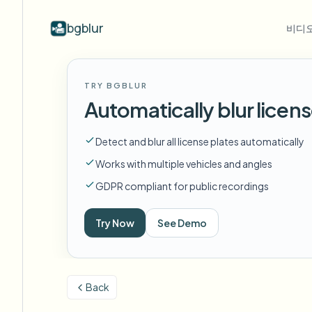
bgblur
비디오
산업별
동영상 블러
Video b
TRY BGBLUR
Blur video with AI
동영상 블러 예시
Automatically blur licens
학교 및 교육
얼
블로그
Hide faces, plates, and backgrounds in
얼굴 블러, 번호판, 배경 블러, 선택적
Tips, tutorials, and product updates
캠퍼스 카메라, 강의, 지역 대량 개인정보 보호
Fra
your browser.
편집의 실제 클립.
Detect and blur all license plates automatically
모든 예시 보기
자주 묻는 질문
번
미디어 및 엔터테인먼트
예시 라이브러리 전체 탐색
Works with multiple vehicles and angles
Answers to common questions
Das
시사회, 출시 및 규정 준수
GDPR compliant for public recordings
Whitepapers
배
소매 및 전자상거래
Privacy compliance research reports
Cin
Try Now
See Demo
매장 및 창고 영상
Start with a clip
무
Upload a video and blur in
의료
minutes.
Log
클리닉 및 환자 대면 비디오 거버넌스
시작하기
Back
공공 부문