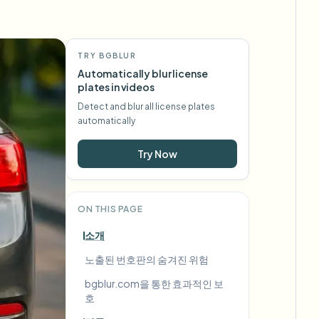
TRY BGBLUR
Automatically blur license
plates in videos
Detect and blur all license plates
automatically
Try Now
ON THIS PAGE
소개
노출된 번호판의 숨겨진 위험
bgblur.com을 통한 효과적인 보
호