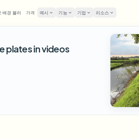
 배경 블러
가격
예시
기능
기업
리소스
lur
솔루션
개인정보 및 규정
Privacy
e plates in videos
굴 블러
번호판 블러
도구
대량 얼굴 익명화
화면 
FAST
POPULAR
사진 얼굴 흐리기
me-by-frame face tracking
Auto-detect plates
Free video and image editing too
대량 배치, 보존 및 SLA
Tutoria
Blur faces in photos
카테고리
호판 블러
GDPR
얼굴 블러
대량 번호판 블러
FAST
POPULAR
얼굴 익명화
Browse by workflow or use case
hcam & street footage
Privacy
Frame-by-frame tracking
차량, 블랙박스 및 주차장 대규모
Team-grade redaction
제품
경 블러
거리 
AI
배경 블러
대량 얼굴 블러
AI
Explore our full product lineup
음성 익명화 도구
ematic depth of field
Bystand
No green screen needed
고처리량 파이프라인
AI voice masking
엇이든 블러
게임 
무엇이든 블러
무엇이든 블러
os, text & custom regions
Live st
Use a prompt or draw a box
기업 영역, 정책 및 검토
around what to blur
API & SDK