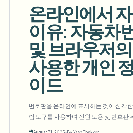
View all features
온라인에서 자
FOIA, 안전한 공개 및 편집
Browse every blur tool in one place
Ecosys
이유: 자동차번
문의 양식
볼륨, 규정 준수, 통합에 대해 문의하세요.
및 브라우저의 
대량 처리 준비
Catego
문의 양식
사용한 개인 정
이드
Nee
Queu
BAT
번호판을 온라인에 표시하는 것이 심각한 개인
림 도구를 사용하여 신원 도용 및 번호판
August 31, 2025
•
By
Yash Thakker