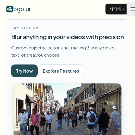
bgblur
시작하기
TRY BGBLUR
비디오 배경 블러
Blur anything in your videos with precision
Custom object selection and tracking
Blur any object,
가격
text, or area you choose
예시
Try Now
Explore Features
기능
모든 예시 보기
예시 라이브러리 전체 탐색
기업
View all features
Browse every blur tool in one place
얼굴 블러
리소스
번호판 블러
학교 및 교육