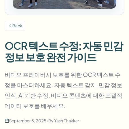
번호판 블러
캠퍼스 카메라, 강의, 지역 대량 개인정보 보호
자주 묻는 질문
배경 블러
얼굴 블러
미디어 및 엔터테인먼트
Choose language
시사회, 출시 및 규정 준수
블로그
무엇이든 블러
Back
배경 블러
소매 및 전자상거래
Whitepapers
매장 및 창고 영상
무엇이든 블러
OCR 텍스트 수정: 자동 민감
화면 녹화 블러
도구
의료
정보 보호 완전 가이드
AI Video Object Remover
GDPR 준수 블러
클리닉 및 환자 대면 비디오 거버넌스
카테고리
공공 부문
거리 인터뷰 블러
비디오 프라이버시 보호를 위한 OCR 텍스트 수
제품
사진 얼굴 흐리기
FOIA, 안전한 공개 및 편집
정을 마스터하세요. 자동 텍스트 감지, 민감 정보
게임 및 스트림 블러
얼굴 익명화
인식, AI 기반 수정, 비디오 콘텐츠에 대한 포괄적
대량 얼굴 익명화
음성 익명화 도구
대량 배치, 보존 및 SLA
데이터 보호를 배우세요.
대량 번호판 블러
September 5, 2025
•
By
Yash Thakker
차량, 블랙박스 및 주차장 대규모 처리
얼굴 교체 - 이미지