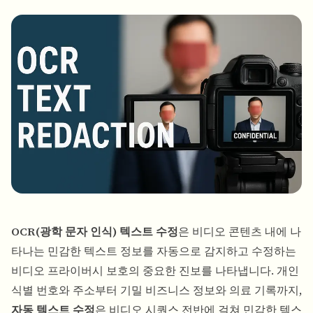
대량 얼굴 블러
얼굴 교체 - 동영상
고처리량 파이프라인
무엇이든 블러
비디오 인텔리전스
기업 영역, 정책 및 검토
API & SDK
대량 동영상 블러
업로드, 작업 및 웹훅 자동화
여러 동영상을 한 번에 처리
문의 양식
비디오 인텔리전스
OCR(광학 문자 인식) 텍스트 수정
은 비디오 콘텐츠 내에 나
대량 배경 제거
타나는 민감한 텍스트 정보를 자동으로 감지하고 수정하는
비디오 프라이버시 보호의 중요한 진보를 나타냅니다. 개인
식별 번호와 주소부터 기밀 비즈니스 정보와 의료 기록까지,
자동 텍스트 수정
은 비디오 시퀀스 전반에 걸쳐 민감한 텍스