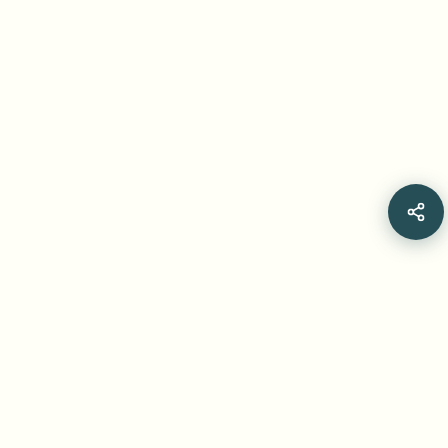
STAY CONNECTED
Join thousands of creators who trust our AI-powered
tools. Get the latest updates, tips, and exclusive
features delivered to your inbox.