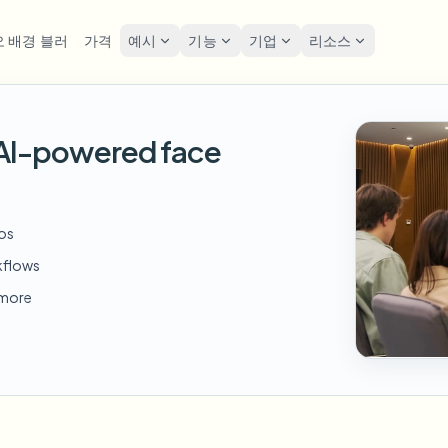
 배경 블러
가격
예시
기능
기업
리소스
lur
솔루션
개인정보 및 규정
Privacy
h AI-powered face
굴 블러
번호판 블러
도구
대량 얼굴 익명화
화면 
FAST
POPULAR
사진 얼굴 흐리기
me-by-frame face tracking
Auto-detect plates
Free video and image editing too
대량 배치, 보존 및 SLA
Tutoria
Blur faces in photos
카테고리
호판 블러
GDPR
얼굴 블러
대량 번호판 블러
FAST
POPULAR
eos
얼굴 익명화
Browse by workflow or use case
hcam & street footage
Privacy
Frame-by-frame tracking
차량, 블랙박스 및 주차장 대규모
Team-grade redaction
kflows
제품
경 블러
거리 
AI
배경 블러
대량 얼굴 블러
d more
AI
Explore our full product lineup
음성 익명화 도구
ematic depth of field
Bystand
No green screen needed
고처리량 파이프라인
AI voice masking
엇이든 블러
게임 
무엇이든 블러
무엇이든 블러
os, text & custom regions
Live st
Use a prompt or draw a box
기업 영역, 정책 및 검토
around what to blur
API & SDK