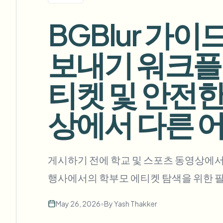
View all features
FOIA, 안전한 공개 및 편집
Browse every blur tool in one place
BGBlur 가이
Ecosys
문의 양식
보내기 워크플로
볼륨, 규정 준수, 통합에 대해 문의하세요.
대량 처리 준비
티켓 및 안전한
Catego
문의 양식
상에서 다른 
Nee
Queu
게시하기 전에 학교 및 스포츠 동영상에서
BAT
행사에서의 학부모 에티켓 탐색을 위한 
May 26, 2026
•
By
Yash Thakker