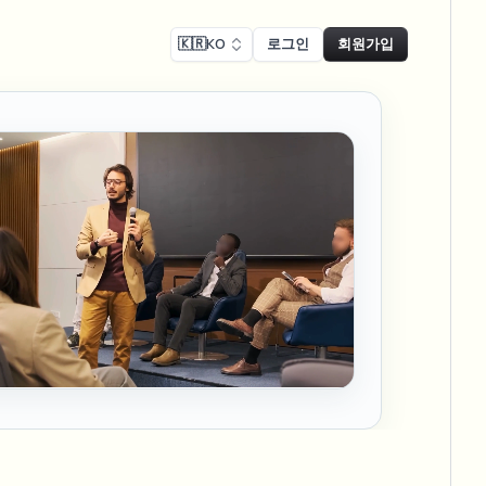
🇰🇷
KO
로그인
회원가입
 준수
Face swap
녹화 블러
얼굴 교체 - 이미지
ls
ls & demo redaction
Swap faces in images
 준수 블러
NEW
얼굴 교체 - 동영상
NEW
-compliant redaction
 처리
Swap faces in video
인터뷰 블러
AI Video Object
er & face privacy
NEW
Remover
Remove objects with scene fill
및 스트림 블러
ream personal info blur