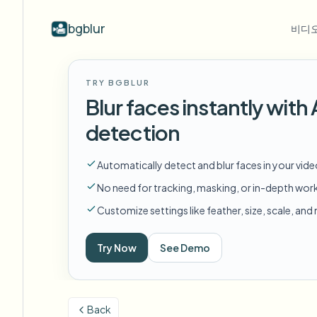
bgblur
비디오
산업별
동영상 블러
Video b
TRY BGBLUR
Blur video with AI
동영상 블러 예시
Blur faces instantly wit
학교 및 교육
얼
블로그
Hide faces, plates, and backgrounds in
얼굴 블러, 번호판, 배경 블러, 선택적
Tips, tutorials, and product updates
캠퍼스 카메라, 강의, 지역 대량 개인정보 보호
Fra
detection
your browser.
편집의 실제 클립.
모든 예시 보기
자주 묻는 질문
번
미디어 및 엔터테인먼트
Automatically detect and blur faces in your vid
예시 라이브러리 전체 탐색
Answers to common questions
Das
시사회, 출시 및 규정 준수
No need for tracking, masking, or in-depth wor
Whitepapers
배
소매 및 전자상거래
Customize settings like feather, size, scale, an
Privacy compliance research reports
Cin
매장 및 창고 영상
Start with a clip
Try Now
See Demo
무
Upload a video and blur in
의료
minutes.
Log
클리닉 및 환자 대면 비디오 거버넌스
시작하기
Back
공공 부문