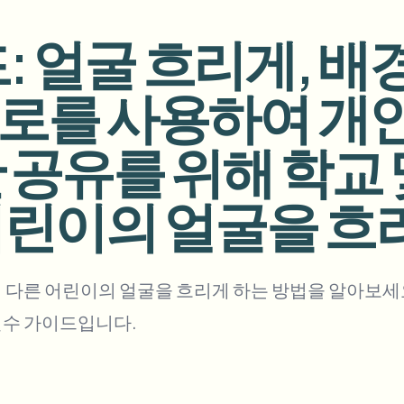
업로드, 작업 및 웹훅 자동화
드: 얼굴 흐리게, 배
tem
비디오 인텔리전스
에코시스템
BETA
를 사용하여 개인 
Ask questions and get AI summaries
비디오 인텔리전스
비디오 검색 및 이해 — Ceptory
 공유를 위해 학교
ries
Vlogger
Moto Vlogger
Streamer
Journalist
어린이의 얼굴을 흐
d batch processing?
e many videos and blur in one run—for teams.
 다른 어린이의 얼굴을 흐리게 하는 방법을 알아보세요
CH READY FOR TEAMS
필수 가이드입니다.