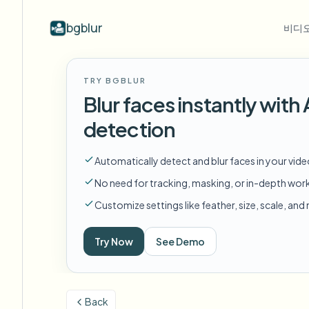
bgblur
비디오
산업별
동영상 블러
Video b
TRY BGBLUR
Blur video with AI
동영상 블러 예시
Blur faces instantly wit
학교 및 교육
얼
블로그
Hide faces, plates, and backgrounds in
얼굴 블러, 번호판, 배경 블러, 선택적
Tips, tutorials, and product updates
캠퍼스 카메라, 강의, 지역 대량 개인정보 보호
Fra
detection
your browser.
편집의 실제 클립.
모든 예시 보기
자주 묻는 질문
번
미디어 및 엔터테인먼트
Automatically detect and blur faces in your vid
예시 라이브러리 전체 탐색
Answers to common questions
Das
시사회, 출시 및 규정 준수
No need for tracking, masking, or in-depth wor
Whitepapers
배
소매 및 전자상거래
Customize settings like feather, size, scale, an
Privacy compliance research reports
Cin
매장 및 창고 영상
Start with a clip
Try Now
See Demo
무
Upload a video and blur in
의료
minutes.
Log
클리닉 및 환자 대면 비디오 거버넌스
시작하기
Back
공공 부문