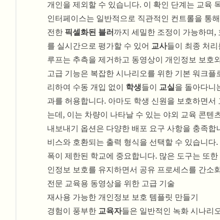
개인을 제외할 수 있습니다. 이 확인 단계는 교육
인터페이스는 일반적으로 직관적인 컨트롤을 통해 
전한
픽셀화된 블러
까지 세밀한 조정이 가능하며,
를 실시간으로 평가할 수 있어
교사
들이 최종 처리
루프는 추측을 제거하고 동영상이 개인정보 보호와
고급 기능은 복잡한 시나리오를 위한 기본 워크플
리하여 수동 개입 없이
학생
들이
교실
을 돌아다니는
과를 허용합니다. 아마도 학생 신원을 보호하면서 
는데, 이는 차량이 나타날 수 있는 야외 교육 콘텐
내보내기 옵션은 다양한 배포 요구 사항을 충족합
비스와 호환되는 출력 형식을 선택할 수 있습니다.
폭이 제한된 학교에 중요합니다. 많은 도구는 또한
인정보 보호를 유지하면서 공유 프로세스를 간소
전문 교육용 동영상을 위한 고급 기술
재사용 가능한 개인정보 보호 템플릿 만들기
경험이 풍부한
교육자
들은 일반적인 녹화 시나리오