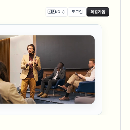
🇰🇷
KO
로그인
회원가입
 준수
Face swap
녹화 블러
얼굴 교체 - 이미지
ls
ls & demo redaction
Swap faces in images
 준수 블러
NEW
얼굴 교체 - 동영상
NEW
-compliant redaction
 처리
Swap faces in video
인터뷰 블러
AI Video Object
er & face privacy
NEW
Remover
Remove objects with scene fill
및 스트림 블러
ream personal info blur