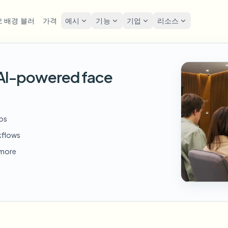
 배경 블러
가격
예시
기능
기업
리소스
lur
솔루션
개인정보 및 규정
Privacy
h AI-powered face
굴 블러
번호판 블러
도구
대량 얼굴 익명화
화면 
FAST
POPULAR
사진 얼굴 흐리기
me-by-frame face tracking
Auto-detect plates
Free video and image editing too
대량 배치, 보존 및 SLA
Tutoria
Blur faces in photos
카테고리
호판 블러
GDPR
얼굴 블러
대량 번호판 블러
FAST
POPULAR
eos
얼굴 익명화
Browse by workflow or use case
hcam & street footage
Privacy
Frame-by-frame tracking
차량, 블랙박스 및 주차장 대규모
Team-grade redaction
kflows
제품
경 블러
거리 
AI
배경 블러
대량 얼굴 블러
d more
AI
Explore our full product lineup
음성 익명화 도구
ematic depth of field
Bystand
No green screen needed
고처리량 파이프라인
AI voice masking
엇이든 블러
게임 
무엇이든 블러
무엇이든 블러
os, text & custom regions
Live st
Use a prompt or draw a box
기업 영역, 정책 및 검토
around what to blur
API & SDK