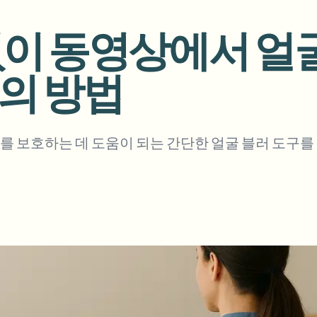
업로드, 작업 및 웹훅 자동화
없이 동영상에서 얼
tem
비디오 인텔리전스
에코시스템
BETA
의 방법
Ask questions and get AI summaries
비디오 인텔리전스
비디오 검색 및 이해 — Ceptory
ries
 보호하는 데 도움이 되는 간단한 얼굴 블러 도구를 
Vlogger
Moto Vlogger
Streamer
Journalist
d batch processing?
e many videos and blur in one run—for teams.
CH READY FOR TEAMS