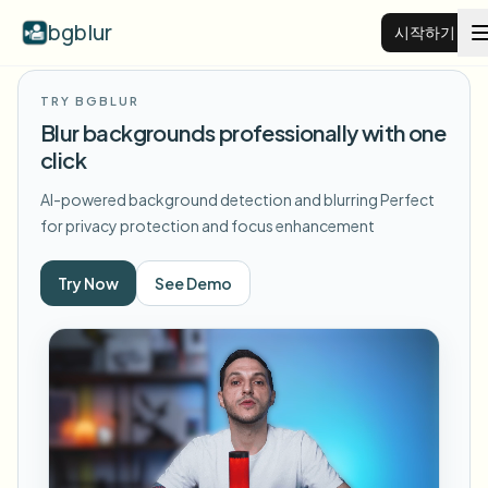
bgblur
시작하기
TRY BGBLUR
비디오 배경 블러
Blur backgrounds professionally with one
click
가격
AI-powered background detection and blurring
Perfect
for privacy protection and focus enhancement
예시
Try Now
See Demo
기능
모든 예시 보기
예시 라이브러리 전체 탐색
기업
View all features
Browse every blur tool in one place
얼굴 블러
리소스
번호판 블러
학교 및 교육