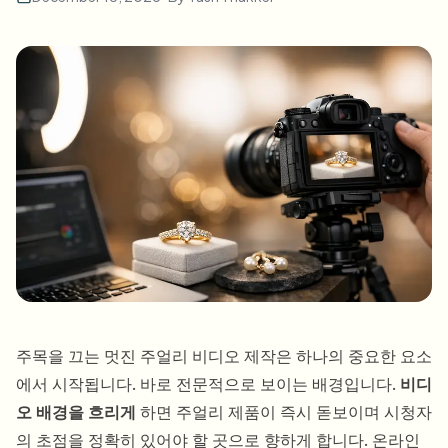
대량 얼굴 블러
얼굴 교체 - 동영상
고처리량 파이프라인
무엇이든 블러
비디오 인텔리전스
기업 영역, 정책 및 검토
API & SDK
대량 동영상 블러
업로드, 작업 및 웹훅 자동화
여러 동영상을 한 번에 처리
문의 양식
비디오 인텔리전스
대량 배경 제거
주목을 끄는 멋진 주얼리 비디오 제작은 하나의 중요한 요소
에서 시작됩니다. 바로 전문적으로 보이는 배경입니다.
비디
오 배경을 흐리게
하면 주얼리 제품이 즉시 돋보이며 시청자
의 초점을 정확히 있어야 할 곳으로 향하게 합니다. 온라인