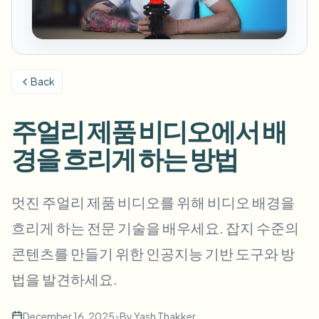
번호판 블러
캠퍼스 카메라, 강의, 지역 대량 개인정보 보호
자주 묻는 질문
배경 블러
얼굴 블러
미디어 및 엔터테인먼트
Choose language
시사회, 출시 및 규정 준수
블로그
무엇이든 블러
배경 블러
Back
소매 및 전자상거래
Whitepapers
매장 및 창고 영상
무엇이든 블러
화면 녹화 블러
주얼리 제품 비디오에서 배
도구
의료
AI Video Object Remover
GDPR 준수 블러
클리닉 및 환자 대면 비디오 거버넌스
경을 흐리게 하는 방법
카테고리
공공 부문
거리 인터뷰 블러
제품
사진 얼굴 흐리기
FOIA, 안전한 공개 및 편집
멋진 주얼리 제품 비디오를 위해 비디오 배경을
게임 및 스트림 블러
얼굴 익명화
흐리게 하는 전문 기술을 배우세요. 잡지 수준의
대량 얼굴 익명화
콘텐츠를 만들기 위한 인공지능 기반 도구와 방
음성 익명화 도구
대량 배치, 보존 및 SLA
법을 발견하세요.
대량 번호판 블러
차량, 블랙박스 및 주차장 대규모 처리
얼굴 교체 - 이미지
December 16, 2025
•
By
Yash Thakker