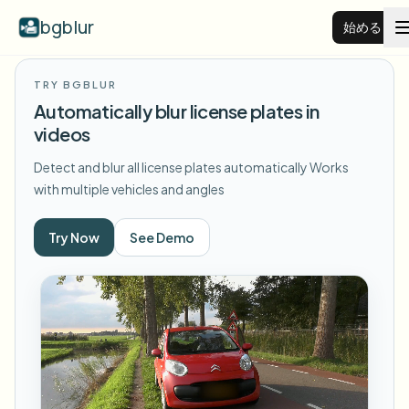
bgblur
始める
TRY BGBLUR
動画背景ぼかし
Automatically blur license plates in
videos
料金
Detect and blur all license plates automatically
Works
with multiple vehicles and angles
例
Try Now
See Demo
機能
すべての例を見る
サンプルライブラリ全体を閲覧する
エンタープライズ
View all features
Browse every blur tool in one place
顔をぼかす
リソース
ナンバープレートをぼかす
学校・教育