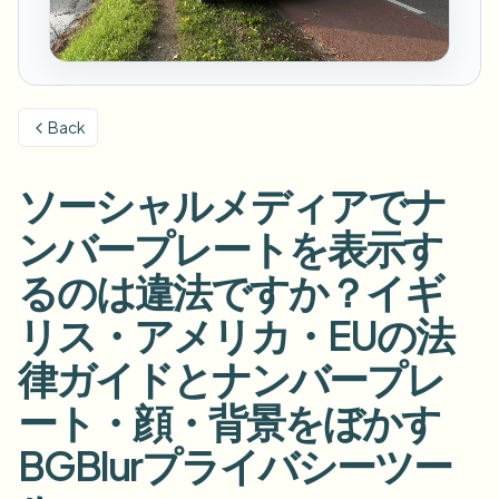
ナンバープレートをぼかす
キャンパスカメラ、講義、地区の一括プライバシー
FAQ
背景をぼかす
顔をぼかす
メディア・エンターテインメント
Choose language
試写、リリース、コンプライアンス
ブログ
何でもぼかす
背景をぼかす
Back
小売・EC
Whitepapers
店舗・倉庫の映像
何でもぼかす
スクリーン録画のぼかし
ソーシャルメディアでナ
ツール
医療
AI Video Object Remover
GDPRコンプライアンスぼかし
クリニックと患者向けビデオガバナンス
ンバープレートを表示す
カテゴリ
公共部門
ストリートインタビューぼかし
るのは違法ですか？イギ
製品
写真の顔をオンラインでぼかす
FOIA、安全な開示、編集
リス・アメリカ・EUの法
ゲーム＆配信ぼかし
顔の匿名化
律ガイドとナンバープレ
一括顔の匿名化
ボイスアノニマイザー
大量バッチ、保持、SLA
ート・顔・背景をぼかす
一括ナンバープレートぼかし
BGBlurプライバシーツー
フリート、ドライブレコーダー、駐車場を大規模に
顔交換 - 画像