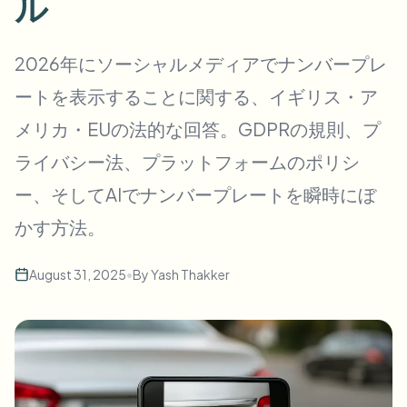
ル
一括顔ぼかし
顔交換 - 動画
高スループットパイプライン
2026年にソーシャルメディアでナンバープレ
何でもぼかす
ートを表示することに関する、イギリス・ア
ビデオインテリジェンス
企業ゾーン、ポリシー、レビュー
メリカ・EUの法的な回答。GDPRの規則、プ
API & SDK
一括動画ぼかし
アップロード、ジョブ、ウェブフックを自動化
ライバシー法、プラットフォームのポリシ
複数の動画をまとめて処理
ー、そしてAIでナンバープレートを瞬時にぼ
お問い合わせフォーム
かす方法。
ビデオインテリジェンス
August 31, 2025
•
By
Yash Thakker
一括背景除去