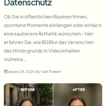
Datenschutz
Massen-Gesichtsweichzeichnung
Gesichtstausch - Video
Hochdurchsatz-Pipelines
Ob Sie in öffentlichen Räumen filmen,
Alles weichzeichnen
spontane Momente einfangen oder einfach
Video-Intelligenz
Enterprise-Zonen, Richtlinien und Überprüfung
eine sauberere Ästhetik wünschen – hier
API & SDK
Bulk-Video-Blur
Uploads, Jobs und Webhooks automatisieren
erfahren Sie, wie BGBlur das Verwischen
Viele Videos auf einmal bearbeiten
des Hintergrunds in Videoinhalten
Kontaktformular
mühelos…
Video-Intelligenz
January 28, 2025
•
By
Yash Thakker
Massen-Hintergrundentfernung