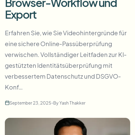
Browser-Workflow und
Massen-Gesichtsweichzeichnung
Gesichtstausch - Video
Export
Hochdurchsatz-Pipelines
Alles weichzeichnen
Video-Intelligenz
Erfahren Sie, wie Sie Videohintergründe für
Enterprise-Zonen, Richtlinien und Überprüfung
eine sichere Online-Passüberprüfung
API & SDK
Bulk-Video-Blur
Uploads, Jobs und Webhooks automatisieren
verwischen. Vollständiger Leitfaden zur KI-
Viele Videos auf einmal bearbeiten
gestützten Identitätsüberprüfung mit
Kontaktformular
verbessertem Datenschutz und DSGVO-
Konf…
Video-Intelligenz
September 23, 2025
•
By
Yash Thakker
Massen-Hintergrundentfernung