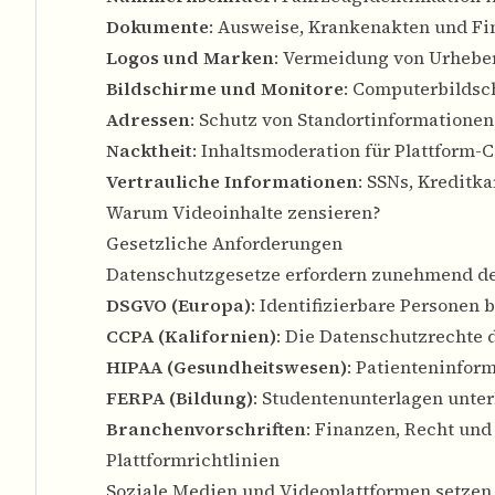
Dokumente
: Ausweise, Krankenakten und F
Logos und Marken
: Vermeidung von Urheber
Bildschirme und Monitore
: Computerbildsc
Adressen
: Schutz von Standortinformationen
Nacktheit
: Inhaltsmoderation für Plattform
Vertrauliche Informationen
: SSNs, Kreditk
Warum Videoinhalte zensieren?
Gesetzliche Anforderungen
Datenschutzgesetze erfordern zunehmend den
DSGVO (Europa)
: Identifizierbare Personen 
CCPA (Kalifornien)
: Die Datenschutzrechte 
HIPAA (Gesundheitswesen)
: Patienteninfor
FERPA (Bildung)
: Studentenunterlagen unter
Branchenvorschriften
: Finanzen, Recht un
Plattformrichtlinien
Soziale Medien und Videoplattformen setzen 