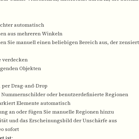
esichter automatisch
hen aus mehreren Winkeln
len Sie manuell einen beliebigen Bereich aus, der zensier
e verdecken
wegenden Objekten
ei per Drag-and-Drop
r, Nummernschilder oder benutzerdefinierte Regionen
arkiert Elemente automatisch
nung an oder fügen Sie manuelle Regionen hinzu
sität und das Erscheinungsbild der Unschärfe aus
eo sofort
t ist
: