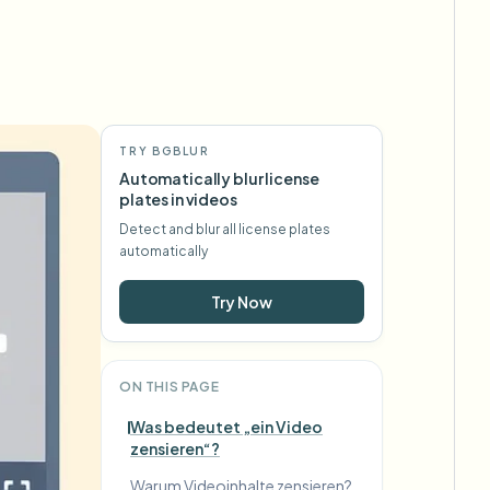
TRY BGBLUR
Automatically blur license
plates in videos
Detect and blur all license plates
automatically
Try Now
ON THIS PAGE
Was bedeutet „ein Video
zensieren“?
Warum Videoinhalte zensieren?