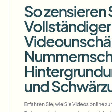
View all features
So zensieren 
FOIA, sichere Offenlegung und Schwärzung
Browse every blur tool in one place
Vollständiger
KONTAKTFORMULAR
Ecosys
Sprechen Sie mit uns über Volumen, Compliance und Integr
Videounschär
VOLUMEN BEREIT
Kontaktformular
Nummernschi
Catego
Hintergrundu
und Schwärz
Nee
Queu
BAT
Erfahren Sie, wie Sie Videos online 