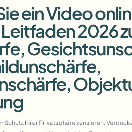
Sie ein Video onli
around what to blur
Uploads, Jobs und Webhooks au
 Leitfaden 2026 z
ÖKOSYSTEM
tem
ationen.
Video-Intelligenz
Video-Intelligenz
fe, Gesichtsunsc
BETA
Video suchen und verstehen — Ceptory
Ask questions and get AI summaries
ldunschärfe,
ries
nschärfe, Objekt
Vlogger
Moto Vlogger
Streamer
Journalist
ung
d batch processing?
e many videos and blur in one run—for teams.
CH READY FOR TEAMS
zum Schutz Ihrer Privatsphäre zensieren. Verdec