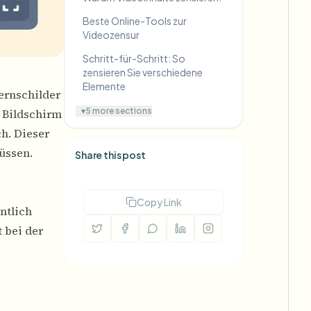
Beste Online-Tools zur
Videozensur
Schritt-für-Schritt: So
zensieren Sie verschiedene
Elemente
ernschilder
▾
5 more sections
 Bildschirm
h. Dieser
üssen.
Share this post
Copy Link
ntlich
t bei der