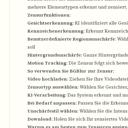
mehrere Elementtypen erkennt und zensiert.
Zensurfunktionen
:
Gesichtserkennung
: KI identifiziert alle G
Kennzeichenerkennung
: Erkennt Kennzeic
Benutzerdefinierte Regionsunschärfe
: Wäh
soll
Hintergrundunschärfe
: Ganze Hintergründ
Motion Tracking
: Die Zensur folgt sich be
So verwenden Sie BGBlur zur Zensur
:
Video hochladen
: Ziehen Sie Ihre Videodat
Zensortyp auswählen
: Wählen Sie Gesichte
KI-Verarbeitung
: Das System erkennt und m
Bei Bedarf anpassen
: Passen Sie die Erken
Unschärfestil wählen
: Wählen Sie die Inten
Download
: Holen Sie sich Ihr zensiertes Vid
Warum es am besten zum Zensieren geeigne