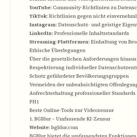
YouTube
: Community-Richtlinien zu Datensc
TikTok
: Richtlinien gegen nicht einvernehml
Instagram
: Datenschutz- und geistige Eige
LinkedIn
: Professionelle Inhaltsstandards
Streaming-Plattformen
: Einhaltung von Br
Ethische Überlegungen
Über die gesetzlichen Anforderungen hinaus e
Respektierung individueller Datenschutzen
Schutz gefährdeter Bevölkerungsgruppen
Vermeiden der unbeabsichtigten Offenlegun
Aufrechterhaltung professioneller Standards
PH1
Beste Online-Tools zur Videozensur
1. BGBlur – Umfassende KI-Zensur
Website
:
bgblur.com
BGBlur bietet die umfassendsten Funktionen 