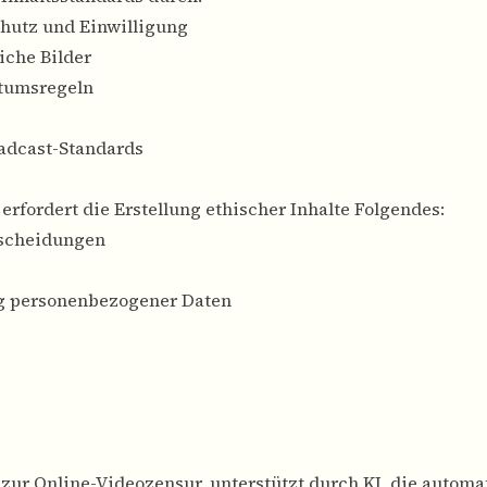
hutz und Einwilligung
iche Bilder
ntumsregeln
oadcast-Standards
rfordert die Erstellung ethischer Inhalte Folgendes:
tscheidungen
g personenbezogener Daten
zur Online-Videozensur, unterstützt durch KI, die automa