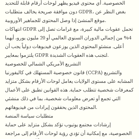
الخصوصية. أي محتوى فيديو يظهر لوحات أرقام قابلة للتحديد
دون موافقة صريحة يخالف متطلبات GDPR، بغض النظر عن
موقع المنشئ إذا وصل المحتوى للجماهير الأوروبية.
انتهاكات GDPR تحمل عقوبات مالية كبيرة، مع غرامات تصل إلى
4% من إجمالي الدوران السنوي العالمي أو 20 مليون يورو، أيهما
أعلى. منشئو المحتوى الذين يوزعون فيديوهات دولياً يجب أن
يلتزموا بمعايير GDPR لتجنب هذه العقوبات الشديدة.
التشريع الأمريكي الشمالي للخصوصية
قانون خصوصية المستهلك في كاليفورنيا (CCPA) والتشريع
المشابه على مستوى الولايات يعامل لوحات الأرقام بشكل متزايد
كمعرفات شخصية تتطلب حماية. هذه القوانين تطبق على الأعمال
التي تجمع أو تعرض معلومات شخصية، بما في ذلك منشئي
المحتوى الذين يحققون إيرادات من فيديوهاتهم.
متطلبات سياسة المنصة
إرشادات مجتمع يوتيوب تؤكد بشكل متزايد على حماية
الخصوصية، مع إمكانية أن تؤدي رؤية لوحات الأرقام إلى مراجعة