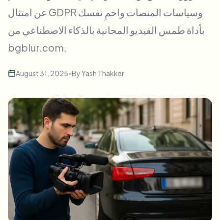
طمس الوجه بالجملة
عن امتثال GDPR وسياسات المنصات واحمِ نفسك
تبديل الوجه - فيديو
خطوط أنابيب عالية الإنتاجية
بأداة طمس الفيديو المجانية بالذكاء الاصطناعي من
طمس أي شيء
bgblur.com.
ذكاء الفيديو
مناطق المؤسسات والسياسات والمراجعة
API & SDK
August 31, 2025
•
By
Yash Thakker
طمس فيديوهات بالجملة
أتمتة التحميلات والمهام وخطافات الويب
عالج عدة فيديوهات دفعة واحدة
نموذج الاتصال
ذكاء الفيديو
إزالة الخلفية بالجملة