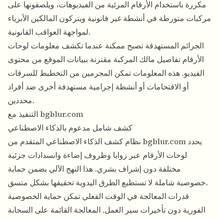
مكررة باستخدام الأرقام المرئية من الفيديوهات، ويلصقونها على
مركبات متورطة في أنشطة غير قانونية ويتركون المالكين الأبرياء
لمواجهة العواقب القانونية.
الجرائم المستهدفة تصبح ممكنة عندما تكشف معلومات لوحات
الأرقام تفاصيل مالك المركبة مقترنة ببيانات الموقع من محتوى
الفيديو. هذه المعلومات تمكن المجرمين من التخطيط للسرقات
أو الاقتحامات أو أنشطة إجرامية مستهدفة أخرى ضد أفراد
محددين.
التنفيذ مع bgblur.com
كشف شامل مدعوم بالذكاء الاصطناعي
نظام كشف الذكاء الاصطناعي المتقدم من bgblur.com يحدد
لوحات الأرقام عبر زوايا وظروف إضاءة وانسدادات جزئية
مختلفة دون إشراف بشري. هذا النهج الآلي يضمن حماية
خصوصية شاملة لا تستطيع الطرق اليدوية تحقيقها بشكل متسق.
قدرات المعالجة في الوقت الفعلي تمكن حماية الخصوصية
الفورية دون تأخيرات سير العمل. المعالجة القائمة على السحابة