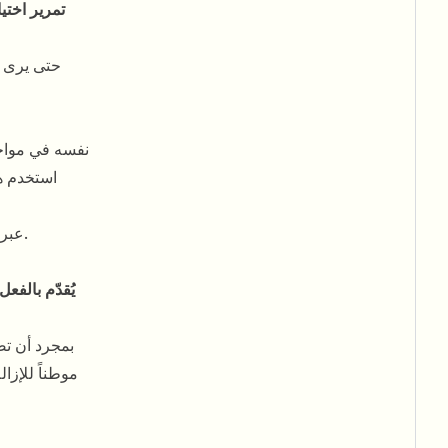
تمرير اختي
يضع VOID نفسه 
. استخدم 
، وما إذا كانت حركة الخلفية تبدو مقصودة.
عبر 