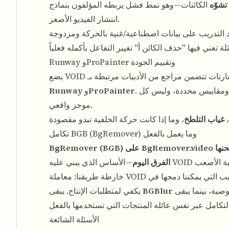
تشوّه
الكائنات—وهو نمط فشل يربطه المؤلفون بنماذج
انتشار الفيديو الأصغر.
Runway وProPainter وتقييم الجودة
مقارنات تتضمن مراجع من الأدبيات مرتبطة بـ
ومقاييس محددة، وليس كل
ProPainter
و
Runway
موجز واقعي.
،
غياب التلطخ
تكامل BGB (BgRemover) وما يعمل بالفعل
يُقدّم بالفعل نوع الإزالة النظيفة والواعية بالقطع لكائنات الفيديو والخلفيات التي تشحنها
BgRemover.video
BgRemover (BGB) على
الفرق اليوم
BGBlur
يكفي لمتطلبات الإنتاج. يبقى
الأسئلة الشائعة