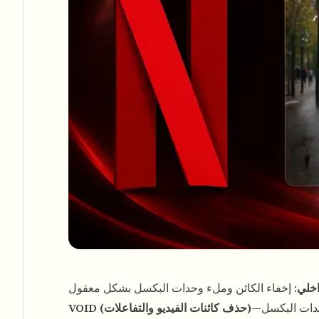
اخلي
—من باحثين مرتبطين بنتفليكس ومتعاونين—يمتد هذا إلى الحالات التي لا تكفي فيها وحدات البكسل
VOID (حذف كائنات الفيديو والتفاعلات)