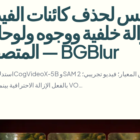
أتمتة التحميلات والمهام وخطافات ا
إزالة خلفية ووجوه ولو
الفيديو
النظام البيئي
BETA
Ask questions and get AI summa
ذكاء الفيديو
وWorkflow المتصفح — BGBlur
ابحث عن الفيديو وافهمه — Ceptory
Journalist
Streamer
Moto Vlogger
Vlo
وكيف يغطي BgRemover بالفعل الإزالة الاحترافية بينما ندمج أفكاراً من VO…
Need batch pro
Queue many videos and blur in one run—f
BATCH READY FO