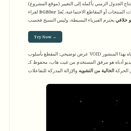
تاج الجدول الزمني بأكمله إلى التغيير (
موقع المشروع
الذين يصقلون المقابلات ولقطات المنتجات أو المقاطع الاجتماعية، يُعدّ VOID نظرة عامة جيدة على الاتجاه الذي يسير فيه
BGBlur
لقراء
و خلافي
Try Now →
وب VOID الذي أرفقناه بهذا المنشور
ن الحركة
الخالية من التشويه