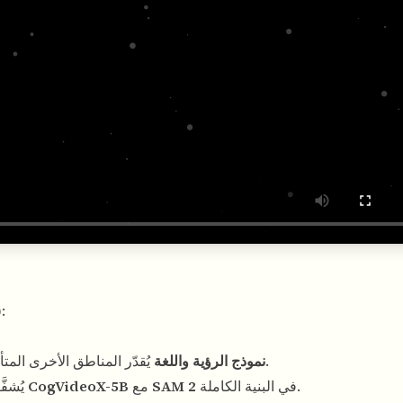
):
(أشياء ينبغي أن تسقط أو ترتد أو تُعاد توجيهها).
نموذج الرؤية واللغة
يُقدّر المناطق الأخرى المتأ
في البنية الكاملة.
SAM 2
مع
CogVideoX-5B
الموصوف باستخدام
يُشفَ