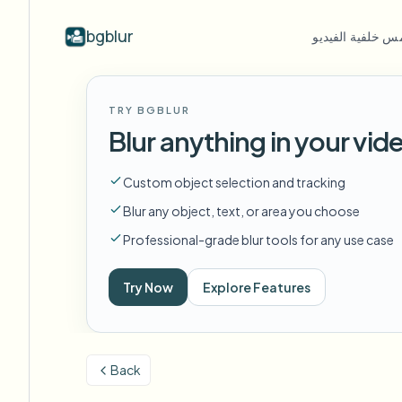
bgblur
 خلفية الفيديو
TRY BGBLUR
Face swap
Blur anything in your vid
 الشاشة
تبديل الوجه - صورة
F
مستوى الخدمة
Tutorials & de
Swap faces in images
Custom object selection and tracking
للائحة GDPR
NEW
Blur any object, text, or area you choose
تبديل الوجه - فيديو
NEW
Privacy-complia
ف السيارات
Swap faces in video
Professional-grade blur tools for any use case
ع للمدوّن
AI Video Object
Bystander & 
Try Now
Explore Features
NEW
Remover
Remove objects with scene fill
ألعاب
Live stream person
راجعة
Back