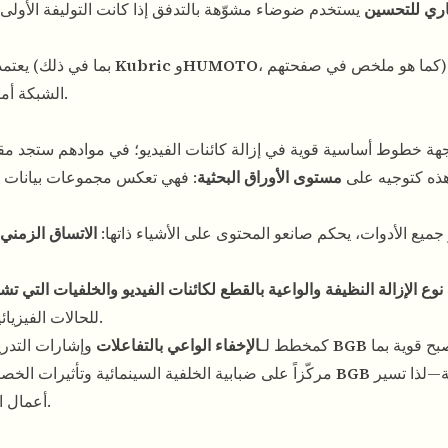
اري للتحسين
يستخدم ضوضاء مشوّهة بالتدفق إذا كانت التوليفة الأولى
، كما هو ملخص في صفحتهم) حتى يرى
HUMOTO
و
Kubric
يعتمد التدريب على بيانات اصطناعية/غنية بالحركة ومزدوجة (بما في ذلك
الشبكة أمثلة تعني فيها "حذف الكائن أ" تغيير التفاعل بأكمله فعلياً.
في مواجهة خطوط أساسية قوية في إزالة كائنات الفيديو؛ في موادهم ستجد 
هذه كتوجيه على
مستوى الأوراق البحثية
: فهي تعكس مجموعات بيانات 
جميع الأدوات، يحكم صانعو المحتوى على الأشياء ذاتها:
الاتساق الزمني
—الأساس الذي يبني عليه VOID للحالات الفيزيائية الأصعب.
بمجرد أن تصبح قوية بما
BGB
وإشارات التدريب التي يمكننا دمجها في
خارطة طريقنا: معاملة VOID كمخطط لـ
الإخفاء الواعي بالتفاعلات
موطناً للإزالة—لذا تسير
BGB
مركّزاً على ضبابية الخلفية السينمائية وتأثيرات الخصوصية، بينما يبقى
أعمال التكامل عبر نفس عائلة المنتجات التي تستخدمها بالفعل.