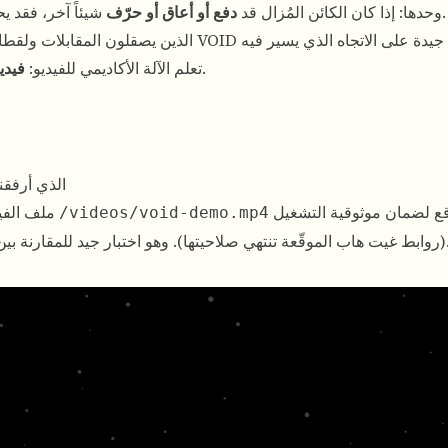
).
وحدها: إذا كان الكائن المُزال قد
دفع أو أعاق أو حرّف
شيئاً آخر، فقد يح
يحترم الفيزياء البسيطة، وليس النسيج فحسب.
تعلم الآلة الأكاديمي للفيديو:
فيدي
عرض توضيحي: المقطع بأسل
على هذا الموقع لضمان موثوقية التشغيل
ملف الفيديو أدناه هو مرفق المستخدم من غيت هاب، محفوظ كـ
/videos/void-demo.mp4
كة للتفاعلات.
(روابط غيت هاب الموقّعة تنتهي صلاحيتها). وهو اختبار جيد للمقارنة بي