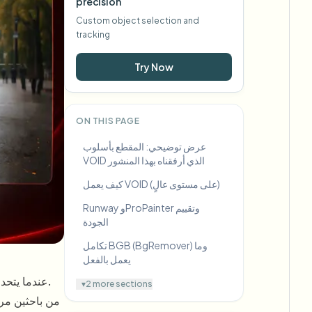
precision
Custom object selection and
tracking
Try Now
ON THIS PAGE
عرض توضيحي: المقطع بأسلوب
VOID الذي أرفقناه بهذا المنشور
كيف يعمل VOID (على مستوى عالٍ)
Runway وProPainter وتقييم
الجودة
تكامل BGB (BgRemover) وما
يعمل بالفعل
: إخفاء الكائن وملء وحدات البكسل بشكل معقول.
عندما يتحد
▾
2 more sections