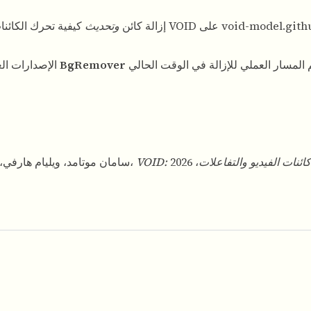
void-model.gith
كيفية تحرك الكائنات الأخرى عندما كانت مرتبطة به فيزيائياً—وفقاً لصياغة VOID على
إزالة كائن
وتحديث
BgRemover
الإصدارات العامة اليوم ذات طابع بحثي؛ تواصل الأدوات الإنتاجية مثل
ذف كائنات الفيديو والتفاعلات
سامان موتامد، ويليام هارفي، بنيامين كلاين، لوك فان غول، زونينغ يوان، تا-يينغ تشينغ،