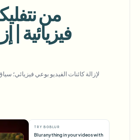
View all features
FOIA والإفصاح الآمن والتنقيح
Browse every blur tool in one place
Ecosystem
فيزيائية | 
ذكاء 
نموذج الاتصال
ries
تحدث إلينا عن الحجم والامتثال والتكاملات.
جاهز للحجم الكبير
Categories
نموذج الاتصال
gger
cessing?
or teams.
R TEAMS
TRY BGBLUR
Blur anything in your videos with