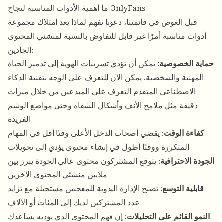
ما أهمية الأدوات المناسبة لنجاح OnlyFans
قبل الغوص في قائمتنا، دعونا نفهم لماذا يعد امتلاك مجموعة
أدوات مناسبة أمرًا غير قابل للتفاوض بالنسبة لمنشئي المحتوى
الجادين:
حماية الخصوصية
: يمكن أن تؤدي تسريبات الهوية إلى تدمير الحياة
المهنية والشخصية. يمكن الآن للتعرف على الوجه بتقنية الذكاء
الاصطناعي المتقدم التعرف على المبدعين من خلال ميزات
دقيقة مثل ملامح الأنف وأشكال الشفاه وحتى مواضع الوشم
الفريدة
كفاءة الوقت
: يقضي أصحاب الدخل الأعلى وقتًا أقل في المهام
المتكررة ووقتًا أطول في إنشاء محتوى يؤدي إلى تحويلات
الجودة الاحترافية
: يتوقع المشتركون محتوى عالي الجودة يبرز بين
ملايين منشئي المحتوى الآخرين
قابلية التوسع
: تصبح الإدارة اليدوية للمعجبين مستحيلة مع تزايد
عدد المشتركين لديك إلى المئات أو الآلاف
النمو القائم على التحليلات
: إن فهم المحتوى الذي يؤديه يساعدك