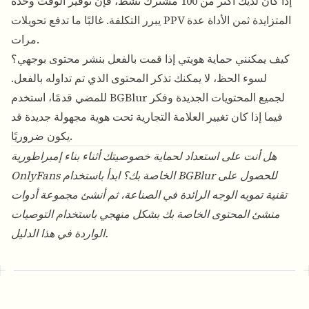
إذا كان لديك أكثر من 100 مشترك نشط، فإن توفير الوقت وحده
يبرر التكلفة. غالبًا ما تدفع تحويلات PPV المتزايدة ثمن الأداة عدة
مرات.
كيف يمكنني حماية هويتي إذا قمت بالفعل بنشر محتوى بوجهي؟
لسوء الحظ، لا يمكنك تذكر المحتوى الذي تم تداوله بالفعل.
للمضي قدمًا، استخدم BGBlur لجميع المحتويات الجديدة وفكر
فيما إذا كان تغيير العلامة التجارية تحت هوية مجهولة جديدة قد
يكون ضروريًا.
هل أنت على استعداد لحماية خصوصيتك أثناء بناء إمبراطورية
للحصول على
BGBlur
OnlyFans الخاصة بك؟ ابدأ باستخدام
تقنية تمويه الوجه الرائدة في الصناعة، ثم أنشئ مجموعة أدوات
منشئ المحتوى الخاصة بك بشكل منهجي باستخدام التوصيات
الواردة في هذا الدليل.