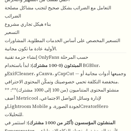
التعامل مع الضرائب بشكل صحيح لتجنب مشاكل مصلحة
الضرائب
بناء هيكل تجاري مشروع
التسعير
التسعير المخصص على أساس الخدمات المطلوبة. المشاورات
الأولية عادة ما تكون مجانية.
إنشاء حزمة تقنية OnlyFans حسب المرحلة
المبتدئون (0-100 مشترك)
: ابدأ باستخدام BGBlur،
وExifCleaner، وCanva، وCapCut — وجميعها أدوات مجانية أو
منخفضة التكلفة تحمي خصوصيتك وتمكّن المحتوى الاحترافي.
** منشئو المحتوى المتناميون (من 100 إلى 1000 مشترك)**:
أضف Metricool لإدارة وسائل التواصل الاجتماعي،
وLightroom Mobile لجودة الصورة، وCreatorHero
للتحليلات.
المنشئون المؤسسون (أكثر من 1000 مشترك)
: استثمر في
Supercreator لأتمتة الدردشة باستخدام الذكاء الاصطناعي،