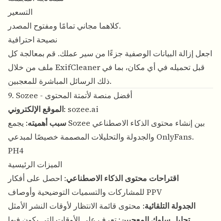
التسعير
كلاهما مجاني تمامًا ومفتوح المصدر.
نصيحة احترافية
اجعل إزالة البيانات الوصفية جزءًا من سير عملك. قم بمعالجة كل
ملف من خلال ExifCleaner قبل تحميله في أي مكان، بما في
ذلك الرسائل المباشرة للمعجبين.
9. Sozee - أفضل منصة لأتمتة المحتوى
sozee.ai
:
الموقع الإلكتروني
سبب أهميته
: يجمع Sozee بين إنشاء محتوى الذكاء الاصطناعي
والجدولة والتحليلات المصممة خصيصًا لمبدعي OnlyFans.
PH4
الميزات الرئيسية
اقتراحات محتوى الذكاء الاصطناعي
: احصل على أفكار
للمشاركات والتسميات التوضيحية وأوصاف PPV
الجدولة التلقائية
: محتوى قائمة الانتظار لأوقات النشر الأمثل
تحليل سلوك المعجبين
: تعرف على الأوقات التي يكون فيها