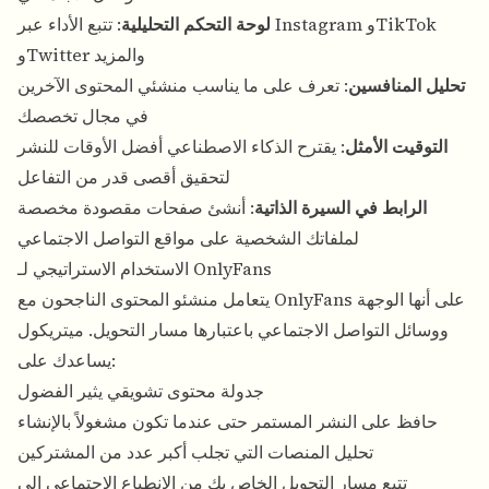
لوحة التحكم التحليلية
: تتبع الأداء عبر Instagram وTikTok
وTwitter والمزيد
تحليل المنافسين
: تعرف على ما يناسب منشئي المحتوى الآخرين
في مجال تخصصك
التوقيت الأمثل
: يقترح الذكاء الاصطناعي أفضل الأوقات للنشر
لتحقيق أقصى قدر من التفاعل
الرابط في السيرة الذاتية
: أنشئ صفحات مقصودة مخصصة
لملفاتك الشخصية على مواقع التواصل الاجتماعي
الاستخدام الاستراتيجي لـ OnlyFans
يتعامل منشئو المحتوى الناجحون مع OnlyFans على أنها الوجهة
ووسائل التواصل الاجتماعي باعتبارها مسار التحويل. ميتريكول
يساعدك على:
جدولة محتوى تشويقي يثير الفضول
حافظ على النشر المستمر حتى عندما تكون مشغولاً بالإنشاء
تحليل المنصات التي تجلب أكبر عدد من المشتركين
تتبع مسار التحويل الخاص بك من الانطباع الاجتماعي إلى