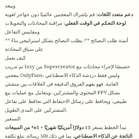
وبيعه
دعم متعدد اللغات
: قم بإشراك المعجبين عالميًا دون حواجز لغوية
لوحة التحكم في الوقت الفعلي
: مراقبة المحادثات والتحويلات
ومقاييس التفاعل
** أتمتة طلب النصائح **: يطلب النصائح بشكل استراتيجي بناءً
على سياق المحادثة
كيف يعمل
تم تدريب Izzy من Supercreator خصيصًا لإجراء محادثات مع
معجبي OnlyFans، وليس فقط دردشة الذكاء الاصطناعي
العامة. فهو يفهم الفروق الدقيقة في العلاقات بين منشئي
المحتوى والمشتركين، ويتعامل مع عمليات بيع PPV بشكل
طبيعي، ويحافظ على رسائل الاحتفاظ التي تحافظ على تفاعل
المشتركين على المدى الطويل.
التسعير
تبدأ الخطط بسعر
15 دولارًا أمريكيًا شهريًا + 5% من المبيعات
الناتجة عن الذكاء الاصطناعي
، بما في ذلك 500 رسالة. تبلغ تكلفة