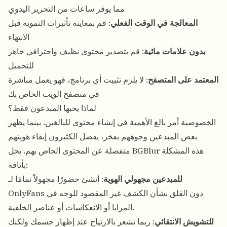
مما يوفر ساعات من التحرير اليدوي
المعالجة في الوقت الفعلي
: قم بمعاينة تأثيرات التمويه قبل
الانتهاء
بدون علامات مائية
: قم بتصدير محتوى نظيف واحترافي جاهز
للتحميل
المعتمد على المتصفح
: لا يلزم تثبيت أي برنامج، فهو يعمل مباشرة
في متصفح الويب الخاص بك
لماذا يحبها المبدعون فقط؟
الخصوصية أمر بالغ الأهمية في إنشاء محتوى للبالغين. بينما يظهر
بعض المبدعين وجوههم بفخر، يفضل الكثيرون إبقاء هويتهم
منفصلة عن المحتوى الخاص بهم. يحل BGBlur هذه المشكلة
بأناقة:
للمبدعين مجهولي الهوية
: أنشئ حضورًا مجهولاً تمامًا لـ
OnlyFans دون القلق بشأن الكشف غير المقصود للوجه في
المرايا أو الانعكاسات أو عناصر الخلفية.
للتشويش الانتقائي
: ربما تشعر بالارتياح عند إظهار جسمك ولكنك