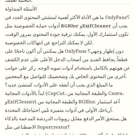
التحتية لعملك.
الأسئلة المتداولة
ما هي الأداة الأكثر أهمية لمنشئي المحتوى الجدد في OnlyFans؟
يجب أن
ExifCleaner
و
BGBlur
أدوات حماية الخصوصية مثل
تكون استثمارك الأول. يمكنك ترقية جودة المحتوى بمرور الوقت،
لكن لا يمكنك التراجع عن انتهاكات الخصوصية.
هل يمكنني أن أكون ناجحًا على OnlyFans دون إظهار وجهي؟
قطعاً. يحافظ العديد من أصحاب الدخل الأعلى على عدم الكشف
عن هويتهم بالكامل باستخدام أدوات تمويه الوجه. ركز على جوانب
أخرى من المحتوى الخاص بك وشخصيتك للتواصل مع المعجبين.
ما المبلغ الذي يجب أن أنفقه على الأدوات كمنشئ جديد؟
ابدأ بالأدوات المجانية (CapCut، والطبقة المجانية من Canva،
وExifCleaner) والطبقة المجانية من BGBlur. أعد استثمار
أرباحك الأولى في أدوات متميزة تلبي احتياجاتك المحددة.
هل يستحق الأمر الدفع مقابل روبوتات الدردشة المدعمة بالذكاء
الاصطناعي مثل Supercreator؟