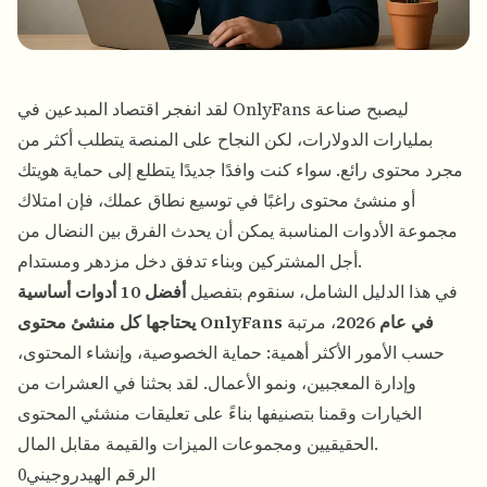
لقد انفجر اقتصاد المبدعين في OnlyFans ليصبح صناعة
بمليارات الدولارات، لكن النجاح على المنصة يتطلب أكثر من
مجرد محتوى رائع. سواء كنت وافدًا جديدًا يتطلع إلى حماية هويتك
أو منشئ محتوى راغبًا في توسيع نطاق عملك، فإن امتلاك
مجموعة الأدوات المناسبة يمكن أن يحدث الفرق بين النضال من
أجل المشتركين وبناء تدفق دخل مزدهر ومستدام.
في هذا الدليل الشامل، سنقوم بتفصيل
أفضل 10 أدوات أساسية
يحتاجها كل منشئ محتوى OnlyFans في عام 2026
، مرتبة
حسب الأمور الأكثر أهمية: حماية الخصوصية، وإنشاء المحتوى،
وإدارة المعجبين، ونمو الأعمال. لقد بحثنا في العشرات من
الخيارات وقمنا بتصنيفها بناءً على تعليقات منشئي المحتوى
الحقيقيين ومجموعات الميزات والقيمة مقابل المال.
الرقم الهيدروجيني0