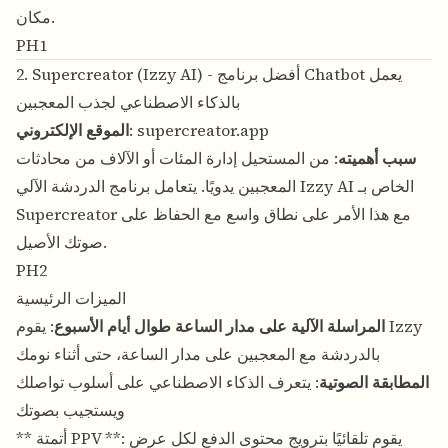
مكان.
PH1
2. Supercreator (Izzy AI) - أفضل برنامج Chatbot يعمل
بالذكاء الاصطناعي لجذب المعجبين
supercreator.app
:
الموقع الإلكتروني
سبب أهميته
: من المستحيل إدارة المئات أو الآلاف من محادثات
المعجبين يدويًا. يتعامل برنامج الدردشة الآلي Izzy AI الخاص بـ
Supercreator مع هذا الأمر على نطاق واسع مع الحفاظ على
صوتك الأصيل.
PH2
الميزات الرئيسية
المراسلة الآلية على مدار الساعة طوال أيام الأسبوع
: يقوم Izzy
بالدردشة مع المعجبين على مدار الساعة، حتى أثناء نومك
المطابقة الصوتية
: يتعرف الذكاء الاصطناعي على أسلوب تواصلك
ويستجيب بصوتك
** أتمتة PPV **: يقوم تلقائيًا بترويج محتوى الدفع لكل عرض