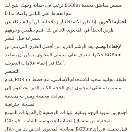
ترغب في حماية وجهك. يتيح لك BGBlur طمس مناطق محددة
مع الحفاظ على الباقي واضحًا تمامًا.
لحماية الآخرين
: إذا ظهر الأصدقاء أو زملاء السكن أو الشركاء عن
طريق الخطأ في المحتوى الخاص بك، فقم بطمس وجوههم
بسرعة قبل النشر.
لإخفاء الوشم
: يعد الوشم الفريد من أفضل الطرق التي يتم من
خلالها التعرف على منشئي المحتوى. يمكن أن يساعد BGBlur
أيضًا في إخفاء علامات التعريف.
التسعير
يقدم BGBlur طبقة مجانية سخية للاستخدام الأساسي، مع خطط
متميزة لمنشئي المحتوى ذوي الحجم الكبير الذين يحتاجون إلى
معالجة مجمعة وميزات متقدمة.
نصيحة احترافية
اجمع بين تمويه الوجه وتنقية البيانات الوصفية (إزالة بيانات الموقع
المخفية من ملفاتك) لحماية الخصوصية الشاملة. قم دائمًا
بمعالجة المحتوى الخاص بك من خلال BGBlur قبل تحميله في أي