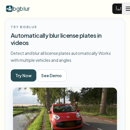
bgblur
ابدأ
TRY BGBLUR
طمس خلفية الفيديو
Automatically blur license plates in
videos
الأسعار
Detect and blur all license plates automatically
Works
with multiple vehicles and angles
أمثلة
Try Now
See Demo
عرض جميع الأمثلة
الميزات
تصفح مكتبة الأمثلة الكاملة
View all features
الشركات
Browse every blur tool in one place
طمس الوجه
الموارد
طمس لوحة السيارة
المدارس والتعليم