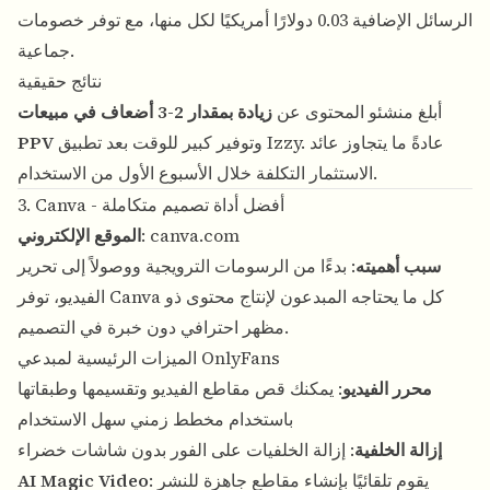
الرسائل الإضافية 0.03 دولارًا أمريكيًا لكل منها، مع توفر خصومات
جماعية.
نتائج حقيقية
أبلغ منشئو المحتوى عن
زيادة بمقدار 2-3 أضعاف في مبيعات
وتوفير كبير للوقت بعد تطبيق Izzy. عادةً ما يتجاوز عائد
PPV
الاستثمار التكلفة خلال الأسبوع الأول من الاستخدام.
3. Canva - أفضل أداة تصميم متكاملة
canva.com
:
الموقع الإلكتروني
سبب أهميته
: بدءًا من الرسومات الترويجية ووصولاً إلى تحرير
الفيديو، توفر Canva كل ما يحتاجه المبدعون لإنتاج محتوى ذو
مظهر احترافي دون خبرة في التصميم.
الميزات الرئيسية لمبدعي OnlyFans
محرر الفيديو
: يمكنك قص مقاطع الفيديو وتقسيمها وطبقاتها
باستخدام مخطط زمني سهل الاستخدام
إزالة الخلفية
: إزالة الخلفيات على الفور بدون شاشات خضراء
: يقوم تلقائيًا بإنشاء مقاطع جاهزة للنشر
AI Magic Video