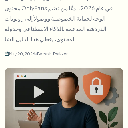
طمس الوجه بالجملة
محتوى OnlyFans في عام 2026. بدءًا من تعتيم
تبديل الوجه - فيديو
خطوط أنابيب عالية الإنتاجية
الوجه لحماية الخصوصية ووصولاً إلى روبوتات
طمس أي شيء
الدردشة المدعمة بالذكاء الاصطناعي وجدولة
ذكاء الفيديو
مناطق المؤسسات والسياسات والمراجعة
المحتوى، يغطي هذا الدليل الشا…
API & SDK
طمس فيديوهات بالجملة
أتمتة التحميلات والمهام وخطافات الويب
عالج عدة فيديوهات دفعة واحدة
May 20, 2026
•
By
Yash Thakker
نموذج الاتصال
ذكاء الفيديو
إزالة الخلفية بالجملة