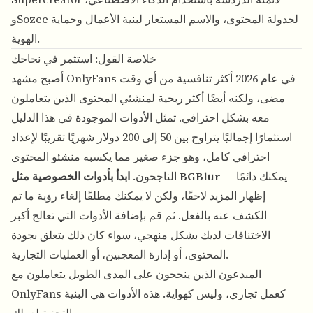
وSozee لجدولة المحتوى، والاسم المستعار لبنية الأعمال وحماية
الهوية.
خلاصة القول: استثمر في نجاحك
أصبح مشهد OnlyFans في عام 2026 أكثر تنافسية من أي وقت
مضى، ولكنه أيضًا أكثر ربحية لمنشئي المحتوى الذين يتعاملون
معه بشكل احترافي. تمثل الأدوات الموجودة في هذا الدليل
استثمارًا إجماليًا يتراوح بين 50 إلى 200 دولار شهريًا تقريبًا لإعداد
احترافي كامل، وهو جزء صغير مما يكسبه منشئو المحتوى
— يمكنك دائمًا
ابدأ بأدوات الخصوصية مثل BGBlur
الناجحون.
إظهار المزيد لاحقًا، ولكن لا يمكنك مطلقًا إلغاء رؤية ما تم
الكشف عنه بالفعل. ثم قم بإضافة الأدوات التي تعالج أكبر
الاختناقات لديك بشكل منهجي، سواء كان ذلك يتعلق بجودة
المحتوى، أو إدارة المعجبين، أو العمليات التجارية.
المبدعون الذين ينجحون على المدى الطويل يتعاملون مع
OnlyFans كعمل تجاري، وليس كهواية. هذه الأدوات هي البنية