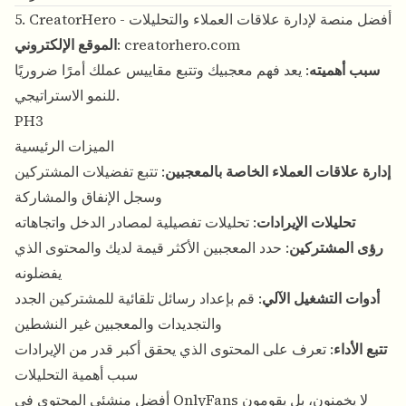
5. CreatorHero - أفضل منصة لإدارة علاقات العملاء والتحليلات
creatorhero.com
:
الموقع الإلكتروني
سبب أهميته
: يعد فهم معجبيك وتتبع مقاييس عملك أمرًا ضروريًا
للنمو الاستراتيجي.
PH3
الميزات الرئيسية
إدارة علاقات العملاء الخاصة بالمعجبين
: تتبع تفضيلات المشتركين
وسجل الإنفاق والمشاركة
تحليلات الإيرادات
: تحليلات تفصيلية لمصادر الدخل واتجاهاته
رؤى المشتركين
: حدد المعجبين الأكثر قيمة لديك والمحتوى الذي
يفضلونه
أدوات التشغيل الآلي
: قم بإعداد رسائل تلقائية للمشتركين الجدد
والتجديدات والمعجبين غير النشطين
تتبع الأداء
: تعرف على المحتوى الذي يحقق أكبر قدر من الإيرادات
سبب أهمية التحليلات
أفضل منشئي المحتوى في OnlyFans لا يخمنون، بل يقومون