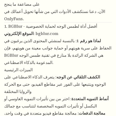
على مضاعفة ما ينجح
الآن، دعنا نستكشف الأدوات التي من شأنها تحويل أعمالك في
OnlyFans.
1. BGBlur - أفضل أداة لطمس الوجه لحماية الخصوصية
bgblur.com
:
الموقع الإلكتروني
لماذا هو رقم 1
: بالنسبة لمنشئي المحتوى الذين يرغبون في
الحفاظ على سرية هويتهم أو حماية جوانب معينة من هويتهم، فإن
BGBlur هي الشركة الرائدة بلا منازع في تقنية طمس الوجه
المدعومة بالذكاء الاصطناعي.
الميزات الرئيسية
الكشف التلقائي عن الوجه
: يتعرف الذكاء الاصطناعي على
الوجوه ويتتبعها على الفور عبر مقاطع الفيديو، حتى مع الحركة
والزوايا المختلفة
أنماط التمويه المتعددة
: اختر من بين تأثيرات التمويه الغاوسي أو
البكسل أو تأثيرات التمويه المخصصة لتتناسب مع جمالك
معالجة الدفعات
: معالجة مقاطع فيديو متعددة في وقت واحد،