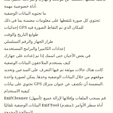
أداة خصوصية مهمة.
ما تحتويه البيانات الوصفية
تحتوي كل صورة تلتقطها على معلومات مضمنة بما في ذلك:
إحداثيات GPS للمكان الذي تم التقاط الصورة فيه
طوابع التاريخ والوقت
طراز الجهاز والرقم التسلسلي
إعدادات الكاميرا والبرامج المستخدمة
في بعض الأحيان حتى اسمك إذا تم إعداده على جهازك
كيف يستخدم الملاحقون البيانات الوصفية
كانت هناك حالات موثقة تم فيها التعرف على المبدعين وتحديد
موقعهم من خلال البيانات الوصفية وحدها. يمكن لصورة واحدة
تحتوي على بيانات GPS المضمنة أن تكشف عن عنوان منزلك.
كيفية الاستخدام
(أسهل): قم بسحب الملفات وإفلاتها لإزالة جميع
ExifCleaner
(متقدم): أداة سطر الأوامر
ExifTool
البيانات الوصفية تلقائيًا
للمعالجة المجمعة