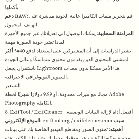
بأكملها
: قم بتحرير ملفات الكاميرا عالية الجودة مباشرة على
دعم RAW
الهاتف المحمول
المزامنة السحابية
: يمكنك الوصول إلى تعديلاتك عبر جميع الأجهزة
لماذا تعتبر جودة الصورة مهمة
تشير الدراسات إلى أن المشتركين على استعداد لدفع
40% أكثر
لمنشئي المحتوى الذين يقدمون محتوى متماسكًا وعالي الجودة
باستمرار. يجعل Lightroom هذا الأمر ممكنًا بدون معدات
التصوير الفوتوغرافي الاحترافية.
التسعير
مجانًا مع ميزات محدودة، أو 9.99 دولارًا شهريًا لخطة Adobe
Photography الكاملة.
8. ExifTool / ExifCleaner - أفضل أداة لإزالة البيانات الوصفية
سبب
exifcleaner.com
/
exiftool.org
:
الموقع الإلكتروني
أهميته
: تحتوي الصور ومقاطع الفيديو الخاصة بك على بيانات
مخفية يمكنها الكشف عن موقعك وجهازك وغير ذلك الكثير. هذه