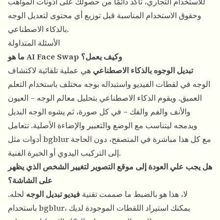
للاستخدام التجاري، تأكد دائمًا من حصولك على أذونات المواهب
وحقوق الاستخدام المناسبة قبل توزيع أي محتوى لتعديل الوجه
بالذكاء الاصطناعي.
الأسئلة المتداولة
ما هو AI Face Swap وكيف يعمل؟
تبديل الوجوه بالذكاء الاصطناعي
هي عملية تلقائية لاكتشاف
الوجه في لقطات الفيديو واستبداله بوجه مختلف باستخدام التعلم
العميق. ويقوم الذكاء الاصطناعي بتحليل معالم الوجه – العيون
والأنف والفم والفك – في كل صورة، ثم يشوه الوجه البديل
ويدمجه ليتناسب مع الوضع والتعبير والإضاءة الأصلية. تتعامل
أدوات مثل bgblur مع كل هذا مباشرة في المتصفح، دون الحاجة
إلى التركيب اليدوي أو الخبرة الفنية.
هل يجب علي العودة إلى موقع التصوير لتغيير الشخص الذي يظهر
على الشاشة؟
لا، هذا هو بالضبط ما صممت تقنية
فيديو تبديل الوجه
لحله.
باستخدام bgblur، يمكنك استيراد اللقطات الموجودة لديك