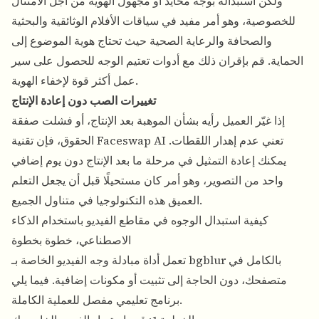
ولكن استبداله بوجه محايد أو مجهول الهوية من أجل الامتثال
للخصوصية، وهو أمر مفيد في سياقات الأفلام الوثائقية والبحثية
والصحافة والرعاية الصحية حيث تحتاج هوية الموضوع إلى
الحماية. قم بإقران ذلك مع
أدوات تعتيم الوجه
للحصول على سير
عمل أكثر قوة لإخفاء الهوية.
تغييرات الصب دون إعادة الإنتاج
إذا غيّر العميل رأيه بشأن الموهبة بعد الإنتاج، أو فشلت صفقة
الحقوق، فإن تقنية Faceswap AI تعني عدم إهدار اللقطات.
يمكنك إعادة التمثيل في مرحلة ما بعد الإنتاج دون يوم إضافي
واحد من التصوير، وهو أمر كان مستحيلًا قبل أن يجعل التعلم
العميق هذه التكنولوجيا في متناول الجميع.
كيفية استبدال الوجوه في مقاطع الفيديو باستخدام الذكاء
الاصطناعي، خطوة بخطوة
تعمل أداة
مبادلة وجه الفيديو
الخاصة بـ bgblur بالكامل في
متصفحك، دون الحاجة إلى تثبيت أو مكونات إضافية. فيما يلي
برنامج تعليمي مفصل للعملية الكاملة.