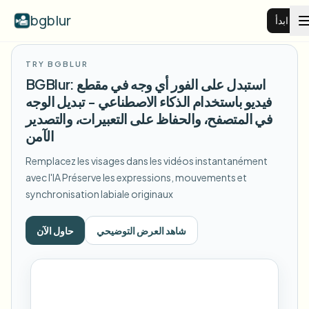
bgblur
ابدأ
TRY BGBLUR
طمس خلفية الفيديو
BGBlur: استبدل على الفور أي وجه في مقطع
فيديو باستخدام الذكاء الاصطناعي - تبديل الوجه
الأسعار
في المتصفح، والحفاظ على التعبيرات، والتصدير
الآمن
أمثلة
Remplacez les visages dans les vidéos instantanément
avec l'IA
Préserve les expressions, mouvements et
synchronisation labiale originaux
عرض جميع الأمثلة
الميزات
تصفح مكتبة الأمثلة الكاملة
شاهد العرض التوضيحي
حاول الآن
View all features
الشركات
Browse every blur tool in one place
طمس الوجه
الموارد
طمس لوحة السيارة
المدارس والتعليم