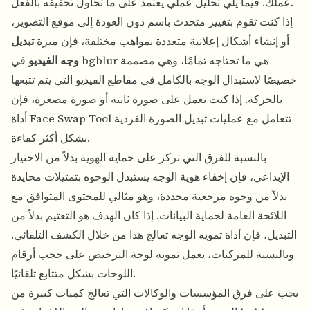
عملك. فيما يلي تحليل عملي يعتمد على ما تحاول تحقيقه بالفعل.
إذا كنت تقوم بتغيير متحدث باسم دون العودة إلى موقع التصوير،
أو إنشاء أشكال إعلانية متعددة بمواهب مختلفة، فإن ميزة
تبديل
وجه الفيديو
في bgblur هي ما تحتاجه تمامًا، وهي مصممة
خصيصًا لاستبدال الوجه بالكامل في مقاطع الفيديو التي يتم تتبعها
بالحركة. إذا كنت تعمل على صورة ثابتة أو صورة مصغرة، فإن
أداة Face Swap Tool تتعامل مع عمليات تبديل الصورة الفردية
بشكل أكثر كفاءة.
بالنسبة للفرق التي تركز على حماية الهوية بدلاً من الاختيار
الإبداعي، فإن
إخفاء هوية الوجه
يستبدل الوجوه بتمثيلات محايدة
بدلاً من وجوه مرجعية محددة، وهو مثالي للمحتوى المتوافق مع
اللائحة العامة لحماية البيانات. إذا كان الهدف هو التعتيم بدلاً من
التبديل، فإن
أداة تمويه الوجه
تعالج هذا من خلال الكشف التلقائي.
وبالنسبة للمركبات، يعمل
تمويه لوحة الترخيص
على حجب أرقام
اللوحات بشكل متتابع تلقائيًا.
يجب على فرق المؤسسات والوكالات التي تعالج كميات كبيرة من