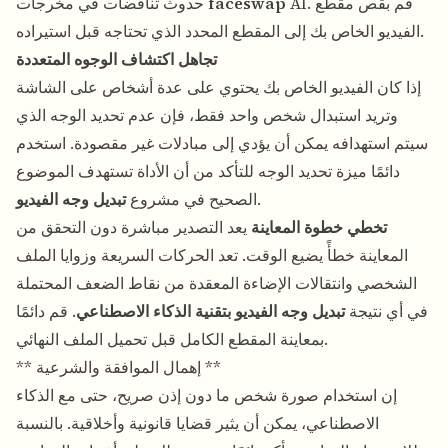
AI. قم بقص مقطع
faceswap
حدوث تناقضات في مخرجات
الفيديو الخاص بك إلى المقطع المحدد الذي تحتاجه قبل استيراده.
تجاهل اكتشاف الوجوه المتعددة
إذا كان الفيديو الخاص بك يحتوي على عدة أشخاص على الشاشة
وتريد استبدال شخص واحد فقط، فإن عدم تحديد الوجه الذي
سيتم استهدافه يمكن أن يؤدي إلى مبادلات غير مقصودة. استخدم
دائمًا ميزة تحديد الوجه للتأكد من أن الأداة تستهدف الموضوع
.
الصحيح في مشروع
تبديل وجه الفيديو
تخطي خطوة المعاينة
يعد التصدير مباشرة دون التحقق من
المعاينة خطأً يضيع الوقت. تعد الحركات السريعة وزوايا الملف
الشخصي وانتقالات الإضاءة المعقدة من نقاط الضعف المحتملة
في أي نتيجة
تبديل وجه الفيديو بتقنية الذكاء الاصطناعي
. قم دائمًا
بمعاينة المقطع الكامل قبل تحميل الملف النهائي.
** إهمال الموافقة والشرعية **
إن استخدام صورة شخص ما دون إذن صريح، حتى مع الذكاء
الاصطناعي، يمكن أن يثير قضايا قانونية وأخلاقية. بالنسبة