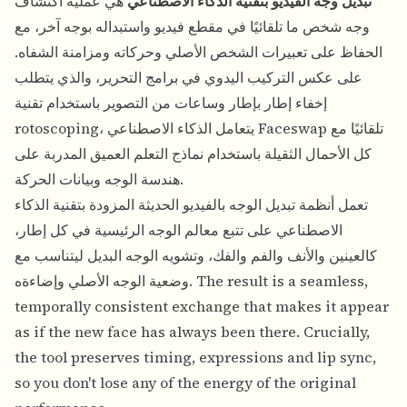
تبديل وجه الفيديو بتقنية الذكاء الاصطناعي
هي عملية اكتشاف
وجه شخص ما تلقائيًا في مقطع فيديو واستبداله بوجه آخر، مع
الحفاظ على تعبيرات الشخص الأصلي وحركاته ومزامنة الشفاه.
على عكس التركيب اليدوي في برامج التحرير، والذي يتطلب
إخفاء إطار بإطار وساعات من التصوير باستخدام تقنية
rotoscoping، يتعامل الذكاء الاصطناعي Faceswap تلقائيًا مع
كل الأحمال الثقيلة باستخدام نماذج التعلم العميق المدربة على
هندسة الوجه وبيانات الحركة.
تعمل أنظمة تبديل الوجه بالفيديو الحديثة المزودة بتقنية الذكاء
الاصطناعي على تتبع معالم الوجه الرئيسية في كل إطار،
كالعينين والأنف والفم والفك، وتشويه الوجه البديل ليتناسب مع
وضعية الوجه الأصلي وإضاءةه. The result is a seamless,
temporally consistent exchange that makes it appear
as if the new face has always been there. Crucially,
the tool preserves timing, expressions and lip sync,
so you don't lose any of the energy of the original