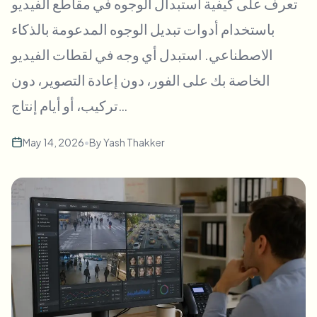
تعرف على كيفية استبدال الوجوه في مقاطع الفيديو
طمس الوجه بالجملة
تبديل الوجه - فيديو
باستخدام أدوات تبديل الوجوه المدعومة بالذكاء
خطوط أنابيب عالية الإنتاجية
الاصطناعي. استبدل أي وجه في لقطات الفيديو
طمس أي شيء
ذكاء الفيديو
مناطق المؤسسات والسياسات والمراجعة
الخاصة بك على الفور، دون إعادة التصوير، دون
تركيب، أو أيام إنتاج…
API & SDK
طمس فيديوهات بالجملة
أتمتة التحميلات والمهام وخطافات الويب
عالج عدة فيديوهات دفعة واحدة
May 14, 2026
•
By
Yash Thakker
نموذج الاتصال
ذكاء الفيديو
إزالة الخلفية بالجملة