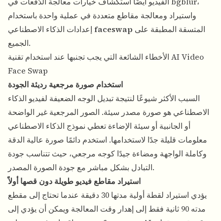
الفيديو أيضًا استكشاف خيارات معالجة الدُفعات في bgblur،
واستيراد ومعالجة مقاطع متعددة في عملية واحدة باستخدام
المتسقة المطبقة على
faceswap
إعدادات الذكاء الاصطناعي
الجميع.
الأخطاء الشائعة التي يجب تجنبها عند استخدام تقنية AI Video
Face Swap
استخدام صورة مرجعية رديئة الجودة
السبب الأكثر شيوعًا لنتيجة تبديل الوجه الضعيفة لفيديو الذكاء
الاصطناعي هو صورة مصدر سيئة. الصور المرجعية غير الواضحة
أو الجانبية أو سيئة الإضاءة تعطي نموذج الذكاء الاصطناعي
معلومات قليلة جدًا لاستخدامها. استخدم دائمًا صورة عالية الدقة
وكاملة الواجهة ومضاءة جيدًا كوجه مرجعي، حيث تتناسب جودة
التبادل بشكل مباشر مع جودة الصورة المصدر.
استيراد مقاطع فيديو طويلة دون قصها أولاً
يؤدي استيراد لقطة أولية مدتها 30 دقيقة عندما تحتاج إلى مقطع
مدته 90 ثانية فقط إلى إهدار وقت المعالجة ويمكن أن يؤدي إلى