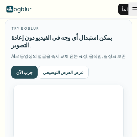
bgblur
ابدأ
TRY BGBLUR
طمس خلفية الفيديو
يمكن استبدال أي وجه في الفيديو دون إعادة
التصوير.
الأسعار
AI로 동영상의 얼굴을 즉시 교체
원본 표정, 움직임, 립싱크 보존
أمثلة
عرض العرض التوضيحي
جرب الآن
عرض جميع الأمثلة
الميزات
تصفح مكتبة الأمثلة الكاملة
الشركات
View all features
Browse every blur tool in one place
طمس الوجه
الموارد
طمس لوحة السيارة
المدارس والتعليم