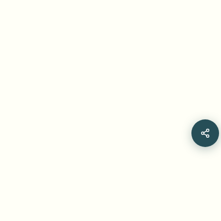
STAY CONNECTED
Join thousands of creators who trust our AI-powered
tools. Get the latest updates, tips, and exclusive