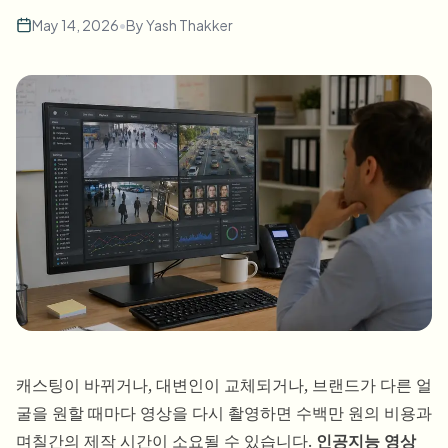
طمس الوجه بالجملة
May 14, 2026
•
By
Yash Thakker
تبديل الوجه - فيديو
خطوط أنابيب عالية الإنتاجية
طمس أي شيء
ذكاء الفيديو
مناطق المؤسسات والسياسات والمراجعة
API & SDK
طمس فيديوهات بالجملة
أتمتة التحميلات والمهام وخطافات الويب
عالج عدة فيديوهات دفعة واحدة
نموذج الاتصال
ذكاء الفيديو
إزالة الخلفية بالجملة
캐스팅이 바뀌거나, 대변인이 교체되거나, 브랜드가 다른 얼
굴을 원할 때마다 영상을 다시 촬영하면 수백만 원의 비용과
며칠간의 제작 시간이 소요될 수 있습니다.
인공지능 영상