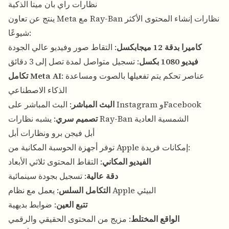
نظارات راي بان ميتا الذكية
ينتج عن تعاون Meta مع Ray-Ban نظارات إنشاء المحتوى الأكثر
شيوعًا:
كاميرا بدقة 12 ميجابكسل
: التقاط صور وفيديو عالي الجودة
فيديو 1080 بكسل
: تسجيل متواصل لمدة تصل إلى 3 دقائق
: عناصر تحكم يتم تفعيلها بالصوت ومساعدة
تكامل Meta AI
الذكاء الاصطناعي
: البث المباشر على Instagram وFacebook
البث المباشر
: يشبه نظارات Ray-Ban الشمسية العادية
تصميم سري
أبل فيجن برو ونظارات أبل
توفر أجهزة الحوسبة المكانية من Apple إمكانات فريدة:
الفيديو المكاني
: التقاط المحتوى ثلاثي الأبعاد
دقة عالية
: تسجيل بجودة سينمائية
: يعمل مع نظام Apple البيئي
التكامل السلس
تتبع العين
: ضوابط بديهية
الواقع المختلط
: مزيج من المحتوى الحقيقي والرقمي