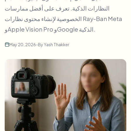
طمس الوجه بالجملة
النظارات الذكية. تعرف على أفضل ممارسات
تبديل الوجه - فيديو
خطوط أنابيب عالية الإنتاجية
الخصوصية لإنشاء محتوى نظارات Ray-Ban Meta
طمس أي شيء
وApple Vision Pro وGoogle الذكية.
ذكاء الفيديو
مناطق المؤسسات والسياسات والمراجعة
API & SDK
May 20, 2026
•
By
Yash Thakker
طمس فيديوهات بالجملة
أتمتة التحميلات والمهام وخطافات الويب
عالج عدة فيديوهات دفعة واحدة
نموذج الاتصال
ذكاء الفيديو
إزالة الخلفية بالجملة