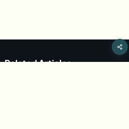
Related Articles
قانون الإفصاح عن الذكاء الاصطناعي في نيويورك لعام
2026: حل BGBlur لتجنب العقوبات الاصطناعية مع
طمس الوجه البشري الحقيقي لإعلانات Meta
المتوافقة مع اللائحة العامة لحماية البيانات وGoogle
وTikTok
انتقل إلى قانون NY S.8420-A للأداء الاصطناعي (يونيو 2026).