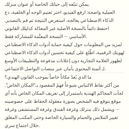
يمكن تتبّعه إلى حياتك الخاصة أو عنوان منزلك.
العملية واضحة: ارفع الفيديو، اختر تعتيم الوجه أو الخلفية، دع
الذكاء الاصطناعي يعالجه، استعرض النتيجة ثم قم بالتصدير.
احتفظ دائماً بالنسخة الأصلية غير المعدّلة كدليلك القانوني
الأساسي — النسخة المعتَّمة للمشاركة فقط.
لمزيد من المعلومات حول كيفية حماية أدوات الذكاء الاصطناعي
لهويتك الرقمية، اطّلع على كيفية
تحسين أدوات الذكاء الاصطناعي
لظهور العلامة التجارية دون إعلانات مدفوعة
والتطبيقات الأوسع
.
لـ
أتمتة المحتوى بأمان عبر منصات التواصل الاجتماعي
ما الذي يُعدّ مكاناً خاصاً بموجب القانون الهندي؟
من أكثر نقاط الالتباس شيوعاً فهمُ المقصود بـ"المكان الخاص".
لجأت المحاكم الهندية باستمرار إلى تعريف المكان الخاص بأنه أي
موقع يتوقع فيه الشخص بصورة معقولة الحفاظ على خصوصيته
— ويشمل ذلك منزلك وغرفة الفندق وغرفة المستشفى وغرفة
تغيير الملابس والحمام والسيارة الخاصة وحتى المكتب المغلق
خلال اجتماع سري.