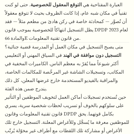
العبارة المفتاحية هي
التوقع المعقول للخصوصية
. حتى لو كنت
تقنياً في مكان شبه عام، إذا كانت الظروف بحيث لا تتوقع معقولاً
أن تُصوَّر — كمحادثة خاصة في ركن هادئ من مطعم مثلاً — فقد
يظل التسجيل انتهاكاً للخصوصية بموجب قانون DPDP لعام 2023
والمادة 66E من قانون تقنية المعلومات.
متى يصبح التسجيل في مكان العمل أو المدرسة قضية جنائية؟
التسجيل دون موافقة في الهند
في السياق المهني أو التعليمي
أكثر شيوعاً مما يُقرّ به معظم الناس. الكاميرات المخفية في
المكاتب، وتسجيلات الشاشة غير المرخّصة للمكالمات الخاصة،
والمراقبة بالفيديو المستخدمة خارج غرضها المعلن، كل ذلك
يندرج ضمن هذه الفئة.
حين تُستخدم تسجيلات أماكن العمل لتخويف الموظفين أو التأثير
على سلوكهم بالخوف أو تسريب لحظات شخصية سرية، يسري
قانون تقنية المعلومات وقانون DPDP بكامل قوتهما. يحق
للموظفين معرفة ما يُسجَّل وللأغراض المعلنة. التسجيل خارج تلك
الأغراض أو مشاركة تلك اللقطات مع أطراف غير مخوّلة يُرتّب