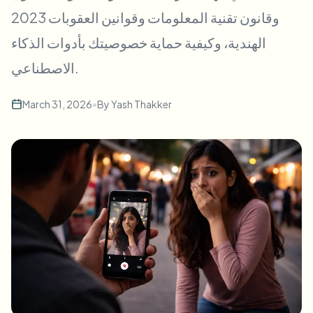
طمس الوجه بالجملة
2023 وقانون تقنية المعلومات وقوانين العقوبات
تبديل الوجه - فيديو
خطوط أنابيب عالية الإنتاجية
الهندية، وكيفية حماية خصوصيتك بأدوات الذكاء
طمس أي شيء
الاصطناعي.
ذكاء الفيديو
مناطق المؤسسات والسياسات والمراجعة
API & SDK
March 31, 2026
•
By
Yash Thakker
طمس فيديوهات بالجملة
أتمتة التحميلات والمهام وخطافات الويب
عالج عدة فيديوهات دفعة واحدة
نموذج الاتصال
ذكاء الفيديو
إزالة الخلفية بالجملة