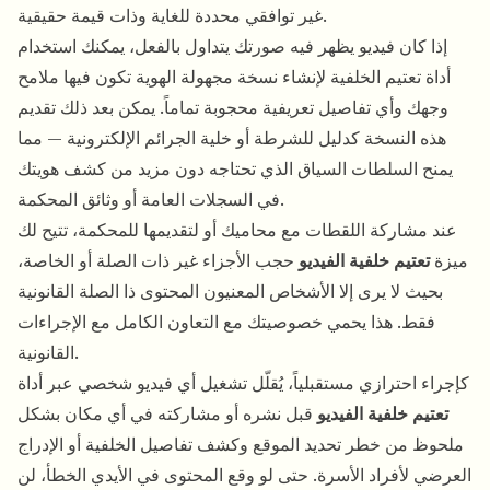
غير توافقي محددة للغاية وذات قيمة حقيقية.
إذا كان فيديو يظهر فيه صورتك يتداول بالفعل، يمكنك استخدام
أداة تعتيم الخلفية لإنشاء نسخة مجهولة الهوية تكون فيها ملامح
وجهك وأي تفاصيل تعريفية محجوبة تماماً. يمكن بعد ذلك تقديم
هذه النسخة كدليل للشرطة أو خلية الجرائم الإلكترونية — مما
يمنح السلطات السياق الذي تحتاجه دون مزيد من كشف هويتك
في السجلات العامة أو وثائق المحكمة.
عند مشاركة اللقطات مع محاميك أو لتقديمها للمحكمة، تتيح لك
ميزة
تعتيم خلفية الفيديو
حجب الأجزاء غير ذات الصلة أو الخاصة،
بحيث لا يرى إلا الأشخاص المعنيون المحتوى ذا الصلة القانونية
فقط. هذا يحمي خصوصيتك مع التعاون الكامل مع الإجراءات
القانونية.
كإجراء احترازي مستقبلياً، يُقلّل تشغيل أي فيديو شخصي عبر أداة
تعتيم خلفية الفيديو
قبل نشره أو مشاركته في أي مكان بشكل
ملحوظ من خطر تحديد الموقع وكشف تفاصيل الخلفية أو الإدراج
العرضي لأفراد الأسرة. حتى لو وقع المحتوى في الأيدي الخطأ، لن