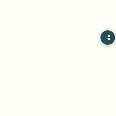
Related Articles
BGBlur: طمس فيديو Dashcam لدليل الخصوصية
العالمي 2026
دليل كامل لطمس لقطات Dashcam من أي جهاز: الامتثال للوائح