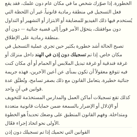
الخطورة. إذا صوّرك شخص ما في مكان عام دون علمك، فقد يقع
فعل التسجيل في منطقة رمادية قانونياً. غير أن اللحظة التي
يُستخدم فيها ذلك الفيديو للمضايقة أو الابتزاز أو التشهير أو التداول
دون موافقتك، يتحوّل الأمر فوراً إلى قضية جنائية — دون أي
منطقة رمادية على الإطلاق.
تصبح الحالة أشد خطورة بكثير حين تجري عملية التسجيل في
مكان خاص. إذا تم
تسجيلك دون إذن في الهند
داخل منزلك أو
غرفة فندقية أو غرفة تبديل الملابس أو الحمام أو أي مكان كنت
فيه تتوقع معقولاً أن تكون بمنأى عن أعين الآخرين، فهذه جريمة
جنائية خطيرة. يتعامل القانون مع ذلك بصفر تسامح، وتُطبَّق عدة
قوانين في آنٍ واحد.
كذلك تقع تسجيلات أماكن العمل والمدارس المستخدَمة للتخويف
أو الإذلال أو الإضرار بالسمعة ضمن حمايات قانونية متعددة
ومتداخلة. وفهم القانون المنطبق على وضعك تحديداً هو الخطوة
الأولى نحو اتخاذ إجراء فعّال.
القوانين التي تحميك إذا تم تسجيلك دون إذن