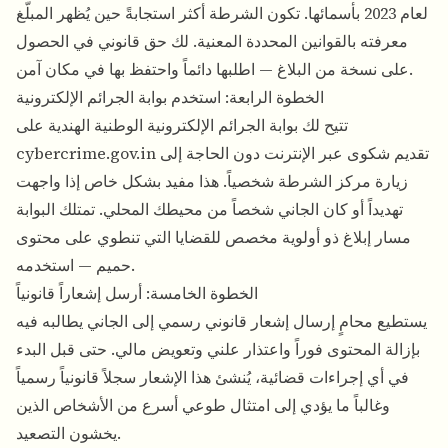
لعام 2023 بأسمائها. تكون الشرطة أكثر استجابةً حين يُظهر المبلّغ
معرفته بالقوانين المحددة المعنية. لك حق قانوني في الحصول
على نسخة من البلاغ — اطلبها دائماً واحتفظ بها في مكان آمن.
الخطوة الرابعة: استخدم بوابة الجرائم الإلكترونية
تتيح لك بوابة الجرائم الإلكترونية الوطنية الهندية على
cybercrime.gov.in تقديم شكوى عبر الإنترنت دون الحاجة إلى
زيارة مركز الشرطة شخصياً. هذا مفيد بشكل خاص إذا واجهت
تهديداً أو كان الجاني شخصاً من محيطك المحلي. تمتلك البوابة
مسار إبلاغ ذو أولوية مخصص للقضايا التي تنطوي على محتوى
حميم — استخدمه.
الخطوة الخامسة: أرسل إشعاراً قانونياً
يستطيع محامٍ إرسال إشعار قانوني رسمي إلى الجاني يطالبه فيه
بإزالة المحتوى فوراً واعتذار علني وتعويض مالي. حتى قبل البدء
في أي إجراءات قضائية، يُنشئ هذا الإشعار سجلاً قانونياً رسمياً
وغالباً ما يؤدي إلى امتثال طوعي أسرع من الأشخاص الذين
يخشون التصعيد.