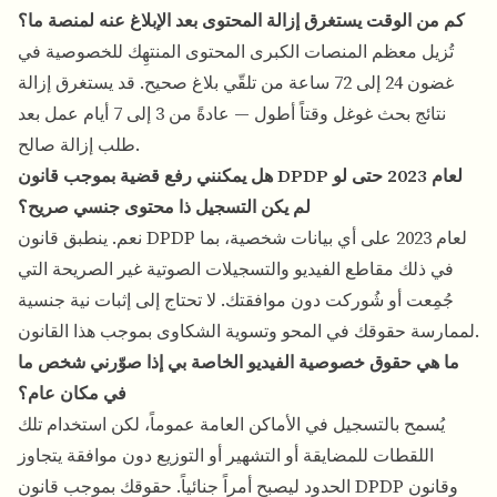
كم من الوقت يستغرق إزالة المحتوى بعد الإبلاغ عنه لمنصة ما؟
تُزيل معظم المنصات الكبرى المحتوى المنتهِك للخصوصية في
غضون 24 إلى 72 ساعة من تلقّي بلاغ صحيح. قد يستغرق إزالة
نتائج بحث غوغل وقتاً أطول — عادةً من 3 إلى 7 أيام عمل بعد
طلب إزالة صالح.
هل يمكنني رفع قضية بموجب قانون DPDP لعام 2023 حتى لو
لم يكن التسجيل ذا محتوى جنسي صريح؟
نعم. ينطبق قانون DPDP لعام 2023 على أي بيانات شخصية، بما
في ذلك مقاطع الفيديو والتسجيلات الصوتية غير الصريحة التي
جُمِعت أو شُوركت دون موافقتك. لا تحتاج إلى إثبات نية جنسية
لممارسة حقوقك في المحو وتسوية الشكاوى بموجب هذا القانون.
ما هي حقوق خصوصية الفيديو الخاصة بي إذا صوّرني شخص ما
في مكان عام؟
يُسمح بالتسجيل في الأماكن العامة عموماً، لكن استخدام تلك
اللقطات للمضايقة أو التشهير أو التوزيع دون موافقة يتجاوز
الحدود ليصبح أمراً جنائياً. حقوقك بموجب قانون DPDP وقانون