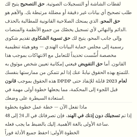
لقطات الشاشة أو التسجيلات الصوتية.
حق التصحيح
يتيح لك
طلب تصحيح أي بيانات غير دقيقة أو مضللة مرتبطة بك. والأهم هو
حق المحو
، الذي يمنحك الصلاحية القانونية للمطالبة بالحذف
الدائم والنهائي لأي تسجيل يخصّك من جميع الأنظمة والمنصات.
وإلى جانب المحو، يتيح لك
حق تسوية الشكاوى
تقديم شكوى
رسمية إلى مجلس حماية البيانات الهندي — وهو هيئة تنظيمية
مخصصة أُسِّست تحديداً للتعامل مع الانتهاكات بموجب هذا
القانون. أما
حق التفويض
فيعني إمكانية تعيين شخص موثوق به
للتمتع بهذه الحقوق نيابةً عنك إذا لم تتمكن من ممارستها بنفسك.
قانون DPDP لعام 2023
قابلة للإنفاذ حتى
هذه الحقوق بموجب
قبل اللجوء إلى المحكمة، مما يجعلها خطوة أولى مهمة في
استعادة السيطرة على وضعك.
ماذا تفعل الآن — خطة عمل خطوة بخطوة
إذا تم
تسجيلك دون إذنك في الهند
، فإن تصرفاتك في الـ 24 إلى 48
ساعة الأولى بالغة الأهمية. إليك بالضبط ما يجب فعله.
الخطوة الأولى: احفظ جميع الأدلة فوراً