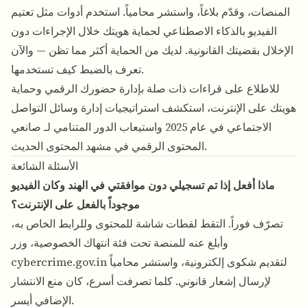
المنصات، وقدّم بلاغاً، واستشر محامياً. استخدم أدوات مثل تعتيم
الفيديو بالذكاء الاصطناعي لحماية هويتك خلال الإجراءات دون
الإخلال بقضيتك القانونية. لديك من الحماية أكثر مما تظن — والآن
تعرف بالضبط كيف تستخدمها.
للاطلاع على قراءات ذات صلة بإدارة حضورك الرقمي وحماية
هويتك على الإنترنت، استكشف
استراتيجيات إدارة وسائل التواصل
الاجتماعي في عام 2025
واستيعاب الدور المتنامي لـ
صانعي
.
المحتوى الرقمي في مشهد المحتوى الحديث
الأسئلة الشائعة
ماذا أفعل إذا تم تسجيلي دون موافقتي في الهند وكان الفيديو
موجوداً بالفعل على الإنترنت؟
تصرّف فوراً. التقط لقطات شاشة للمحتوى وللرابط الخاص به،
وأبلغ عنه للمنصة تحت فئة انتهاك الخصوصية، وزر
cybercrime.gov.in لتقديم شكوى إلكترونية، واستشر محامياً
لإرسال إشعار قانوني. كلما تصرفت أسرع، كان منع الانتشار
الإضافي أيسر.