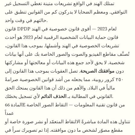
تمتلك الهند في الواقع تشريعات متينة تغطي التسجيل غير
التوافقي. ومعظم الضحايا لا يدركون كم من القوانين تنطبق على
حالتهم في وقت واحد.
قانون DPDP لعام 2023 — أقوى قانون خصوصية في الهند
قانون حماية البيانات الشخصية الرقمية لعام 2023 هو أحدث
تشريعات الخصوصية في الهند وأشملها. بموجب هذا القانون،
تُصنَّف مقاطع الفيديو والصوت والصور الخاصة بك على أنها بيانات
شخصية. لا يحق لأحد جمع هذه البيانات أو معالجتها أو مشاركتها
دون
موافقتك الصريحة
. تصل العقوبات بموجب هذا القانون إلى
٢٥٠ كرور روبية، مما يجعله من أشد قوانين الخصوصية صرامةً
مالياً في البلاد. والأهم من ذلك أن هذا القانون يمنحك الحق
لأي تسجيل يخصّك.
القانوني في المطالبة بـ
الحذف الدائم
المادة 66E من قانون تقنية المعلومات — التقاط الصور الخاصة
عمداً
تتناول هذه المادة مباشرةً الالتقاط المتعمّد أو نشر صورة خاصة أو
مقطع مصوّر لشخص ما دون موافقته. إذا تم تصويرك سراً في