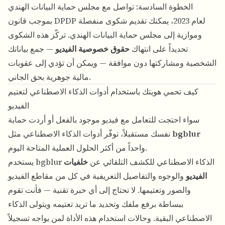
الخطوة السادسة: تواصل مع مجلس حماية البيانات الهندي
بموجب قانون DPDP لعام 2023، يمكنك تقديم شكوى منفصلة
وموازية إلى مجلس حماية البيانات الهندي. تركّز هذه الشكوى
تحديداً على انتهاك
حقوق خصوصية الفيديو
— جمع بياناتك
الشخصية ومشاركتها دون موافقة — ويمكن أن تؤدي إلى عقوبات
مالية جوهرية بحق الجاني.
كيف تحمي هويتك باستخدام أدوات الذكاء الاصطناعي لتعتيم
الفيديو
سواء احتجت للتعامل مع فيديو موجود بالفعل أو أردت حماية
bgblur
نفسك مستقبلاً، توفّر أدوات الذكاء الاصطناعي مثل
واحداً من أكثر الحلول العملية المتاحة اليوم.
يستخدم bgblur الذكاء الاصطناعي للكشف التلقائي عن
خلفيات
الفيديو
والوجوه والتفاصيل التعريفية في كل من مقاطع الفيديو
والصور وتعتيمها. لا تحتاج إلى أي خبرة تقنية — فأنت تقوم
ببساطة برفع ملفك وتحديد ما تريد تعتيمه ويتولى الذكاء
الاصطناعي البقية. وحالات استخدام هذه الأداة لمن يواجه تسجيلاً