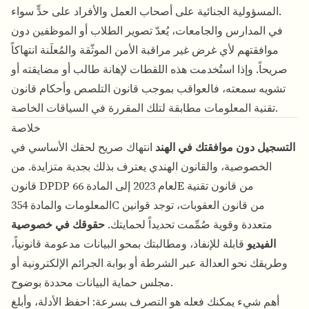
المسؤولية الجنائية على أصحاب العمل والأفراد على حدٍّ سواء.
في المدارس والجامعات، يُعدّ تصوير الطلاب أو الموظفين دون
موافقتهم لأي غرض غير مراقبة الأمن الموثّقة والمُعلَنة انتهاكاً
صريحاً. وإذا استُخدمت هذه اللقطات لإهانة طالب أو مضايقته أو
تشويه سمعته، فالعواقب بموجب قانون التلصص وأحكام قانون
تقنية المعلومات مطابقة لتلك المقررة في السياقات الخاصة.
خلاصة
التسجيل دون موافقتك في الهند
انتهاك صريح لحقك الأساسي في
الخصوصية، والقانون الهندي يعترف بذلك بجدية متزايدة. من
قانون DPDP لعام 2023 إلى المادة 66E من قانون تقنية
المعلومات والمادة 354C من قانون العقوبات، توجد قوانين
متعددة وقوية صُمِّمت تحديداً لحمايتك.
حقوقك في خصوصية
الفيديو
قابلة للإنفاذ، ومطالبتك بمحو البيانات مدعومة قانونياً،
وطريقك نحو العدالة عبر الشرطة أو بوابة الجرائم الإلكترونية أو
مجلس حماية البيانات محددة بوضوح.
أهم شيء يمكنك فعله هو التصرف بسرعة: احفظ الأدلة، وأبلغ