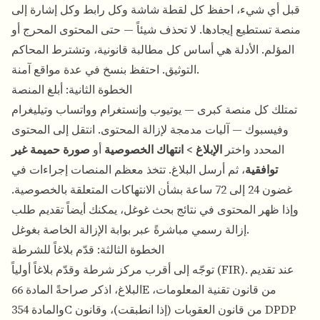
قبل أي شيء، احفظ كل لقطة شاشة وكل رابط وكل إشارة إلى
منصة تستطيع إيجادها. لا تحذف شيئاً — حتى المحتوى المحرج أو
المؤلم. الأدلة هي أساس كل مطالبة قانونية، وتشترط المحاكم
التوثيق. احتفظ بنسخ في عدة مواقع آمنة.
الخطوة الثانية: أبلغ المنصة
تمتلك كل منصة كبرى — يوتيوب وإنستغرام وواتساب وتيليغرام
وفيسبوك — آليات مدمجة لإزالة المحتوى. انتقل إلى المحتوى
المحدد واختر
الإبلاغ > انتهاك الخصوصية
أو
صورة حميمة غير
توافقية
، ثم أرسل البلاغ. تتخذ معظم المنصات إجراءات في
غضون 24 إلى 72 ساعة بشأن الانتهاكات المتعلقة بالخصوصية.
وإذا ظهر المحتوى في نتائج بحث غوغل، يمكنك أيضاً تقديم طلب
إزالة رسمي مباشرةً عبر بوابة الإزالة الخاصة بغوغل.
الخطوة الثالثة: قدّم بلاغاً للشرطة
توجّه إلى أقرب مركز شرطة وقدّم بلاغاً أولياً (FIR). عند تقديم
البلاغ، اذكر صراحةً المادة 66E من قانون تقنية المعلومات،
والمادة 354C من قانون العقوبات (إذا انطبقت)، وقانون DPDP