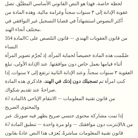
لحظة خاصة، فهذا هو النص القانوني الأساسي المطبَّق. تصل
عقوبة الإدانة إلى ٣ سنوات سجناً وغرامة مالية. وهذه المادة من
أكثر النصوص استشهاداً في قضايا التسجيل غير التوافقي في
مختلف أنحاء الهند.
المادة 354C من قانون العقوبات الهندي — قانون التلصص على
النساء
صُمِّمت هذه المادة خصيصاً لحماية المرأة، إذ تُجرِّم تصوير المرأة
أثناء قيامها بعمل خاص دون موافقتها. عند الإدانة الأولى، تبلغ
العقوبة ٣ سنوات سجناً. وعند الإدانة الثانية ترتفع إلى ٧ سنوات. إذا
كنتِ امرأة تم
تسجيلك دون إذنك في الهند
، فاذكري هذه المادة
صراحةً عند تقديم شكواك.
المادة 67A من قانون تقنية المعلومات — الانتقام الإباحي
والمحتوى الصريح
إذا تمت مشاركة محتوى جنسي صريح يظهر فيه صورتك عبر
الإنترنت دون موافقتك — ولو مرة واحدة — تنطبق المادة 67A من
قانون تقنية المعلومات مباشرةً. يُعرَف هذا النص عادةً بقانون