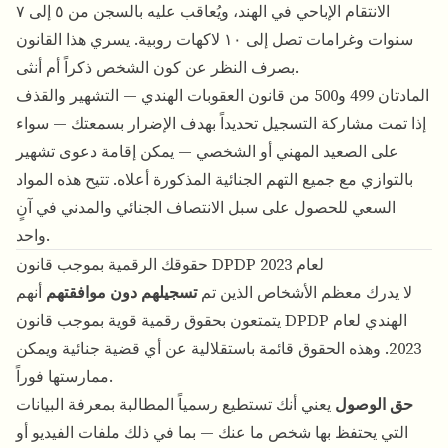
الانتقام الإباحي في الهند، ويُعاقب عليه بالسجن من ٥ إلى ٧
سنوات وغرامات تصل إلى ١٠ لاكهات روبية. يسري هذا القانون
بصرف النظر عن كون الشخص ذكراً أم أنثى.
المادتان 499 و500 من قانون العقوبات الهندي — التشهير والقذف
إذا تمت مشاركة التسجيل تحديداً بهدف الإضرار بسمعتك — سواء
على الصعيد المهني أو الشخصي — يمكن إقامة دعوى تشهير
بالتوازي مع جميع التهم الجنائية المذكورة أعلاه. تتيح هذه المواد
السعي للحصول على سبل الانتصاف الجنائي والمدني في آنٍ
واحد.
حقوقك الرقمية بموجب قانون DPDP لعام 2023
لا يدرك معظم الأشخاص الذين تم
تسجيلهم دون موافقتهم
أنهم
يتمتعون بحقوق رقمية قوية بموجب قانون DPDP الهندي لعام
2023. وهذه الحقوق قائمة باستقلالية عن أي قضية جنائية ويمكن
ممارستها فوراً.
حق الوصول
يعني أنك تستطيع رسمياً المطالبة بمعرفة البيانات
التي يحتفظ بها شخص ما عنك — بما في ذلك ملفات الفيديو أو