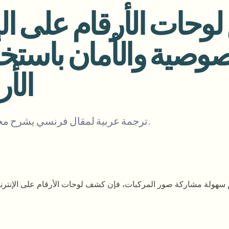
أتمتة التحميلات والمهام وخطافات ا
صوصية والأمان باستخ
الفيديو
النظام البيئي
BETA
Ask questions and get AI summa
ذكاء الفيديو
الأ
ابحث عن الفيديو وافهمه — Ceptory
Journalist
Streamer
Moto Vlogger
Vlo
ترجمة عربية لمقال فرنسي يشرح مخاطر نشر لوحات الأرقام وكيفية حماية نفسك.
Need batch pro
Queue many videos and blur in one run—f
BATCH READY FO
سهولة مشاركة صور المركبات، فإن كشف لوحات الأرقام على الإنترن