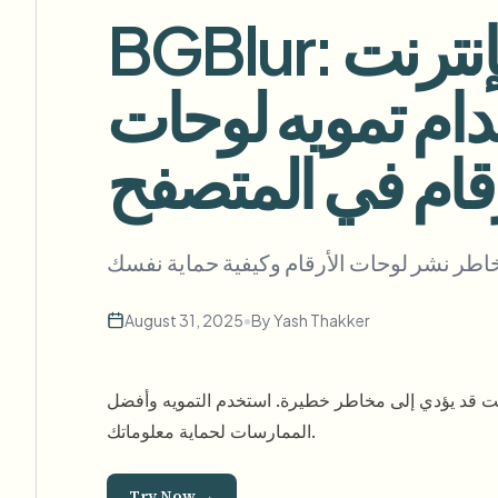
BGBlur: تجنّب عرض لوحات الأرقام على الإنترنت
لويب
دام تمويه لوحات
إزالة الخلفية بالجملة
رقام في المتصفح
خط أنابيب إزالة الخلفية المخصص
View All
lership
Advertising Agency
Government Agency
August 31, 2025
•
By
Yash Thakker
ت قد يؤدي إلى مخاطر خطيرة. استخدم التمويه وأفضل
الممارسات لحماية معلوماتك.
Try Now →