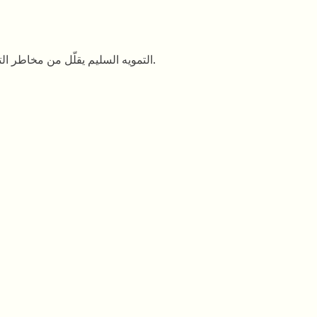
التمويه السليم يقلّل من مخاطر التعريف ويحمي الخصوصية عند مشاركة الوسائط المرئية.