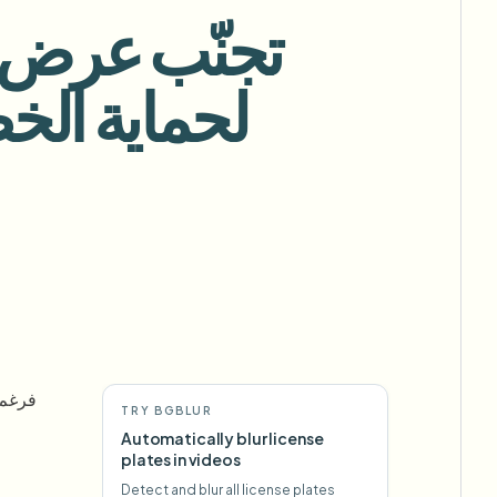
View all features
FOIA والإفصاح الآمن والتنقيح
Browse every blur tool in one place
Ecosystem
لحماية الخ
ذكاء 
نموذج الاتصال
ries
تحدث إلينا عن الحجم والامتثال والتكاملات.
جاهز للحجم الكبير
Categories
نموذج الاتصال
gger
cessing?
or teams.
R TEAMS
فرغم 
TRY BGBLUR
Automatically blur license
plates in videos
Detect and blur all license plates