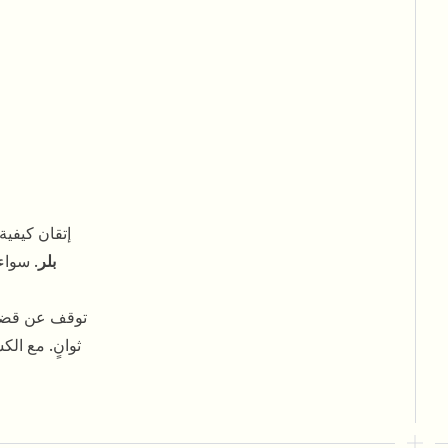
إتقان كيفية
بلر
. سواء
توقف عن قضاء 
ثوانٍ. مع ال