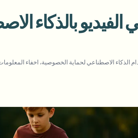
أتمتة التحميلات والمهام وخطافات ا
الفيديو
النظام البيئي
BETA
Ask questions and get AI summa
ذكاء الفيديو
ابحث عن الفيديو وافهمه — Ceptory
م الذكاء الاصطناعي لحماية الخصوصية، اخفاء المعلومات
Journalist
Streamer
Moto Vlogger
Vlo
Need batch pro
Queue many videos and blur in one run—f
BATCH READY FO