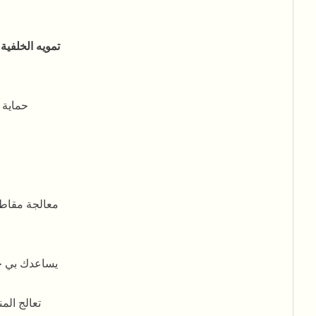
تمويه الخلفية
حماية 
معالجة مقاطع
يساعدك بي جي
تعالج الم