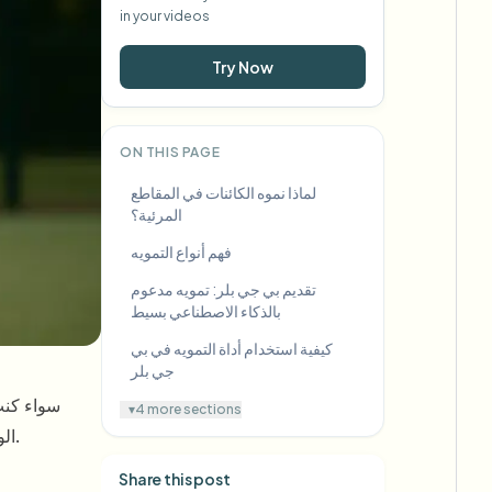
in your videos
Try Now
ON THIS PAGE
لماذا نموه الكائنات في المقاطع
المرئية؟
فهم أنواع التمويه
تقديم بي جي بلر: تمويه مدعوم
بالذكاء الاصطناعي بسيط
كيفية استخدام أداة التمويه في بي
جي بلر
سواء كنت
▾
4 more sections
الوجوه إلى حجب المعلومات الحساسة، يمنحك التمويه السيطرة الكاملة على ما يراه المشاهدون في المقاطع المرئية الخاصة بك.
Share this post