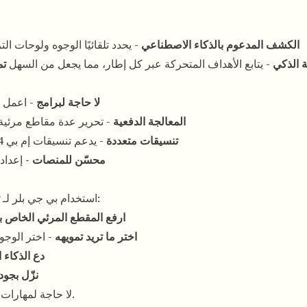
الكشف المدعوم بالذكاء الاصطناعي
- يحدد تلقائيًا الوجوه ولوحات 
ة الذكي
- يتابع الأهداف المتحركة عبر كل إطار، مما يجعل من السهل
تم
لا حاجة لبرامج
- اعمل 
المعالجة الدفعية
- تحرير عدة مقاطع مرئية 
تنسيقات متعددة
- يدعم تنسيقات إم بي 4 وموف وإم 4 في وويب إم مع تصدير بجودة عالية الدقة
محسّن للمنصات
- إعدادا
يستغرق ثوانٍ فقط:
استخدام بي جي بلر لـ
ارفع المقطع المرئي الخاص ب
اختر ما تريد تمويهه
- اختر الوجو
دع الذكاء 
نزّل بجود
لا حاجة لمهارات تقنية. لا تحرير إطارًا بإطار. فقط نتائج سريعة واحترافية.