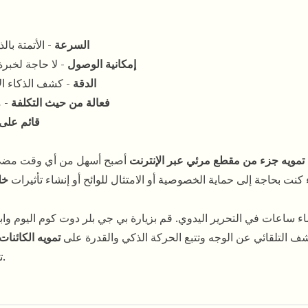
السرعة
- الأتمتة با
إمكانية الوصول
- لا حاجة لخبرة
الدقة
- كشف الذكاء الا
فعالة من حيث التكلفة
- م
قائم على
تمويه جزء من مقطع مرئي عبر الإنترنت
أصبح أسهل من أي وقت مضى م
 كنت بحاجة إلى حماية الخصوصية أو الامتثال للوائح أو إنشاء تأثيرات
خل
ساعات في التحرير اليدوي. قم بزيارة بي جي بلر دوت كوم اليوم واب
كشف التلقائي عن الوجه وتتبع الحركة الذكي والقدرة على
تمويه الكائنات
تحرير المقاطع المرئية الاحترافي الآن في متناول الجميع.