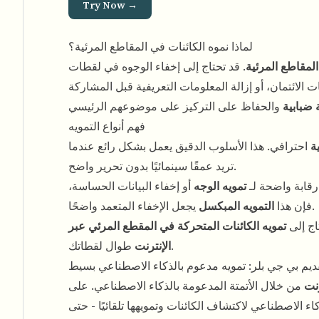
Try Now →
لماذا نموه الكائنات في المقاطع المرئية؟
لمقاطع المرئية
. قد تحتاج إلى إخفاء الوجوه في لقطات
الائتمان، أو إزالة المعلومات التعريفية قبل المشاركة
 ضبابية
فهم أنواع التمويه
ة
احترافي. هذا الأسلوب الدقيق يعمل بشكل رائع عندما
تريد عمقًا سينمائيًا بدون تحرير واضح.
رقابة واضحة لـ
تمويه الوجه
أو إخفاء البيانات الحساسة،
يجعل الإخفاء المتعمد واضحًا.
فإن هذا
التمويه المبكسل
اج إلى
تمويه الكائنات المتحركة في المقطع المرئي عبر
طوال لقطاتك.
الإنترنت
ديم بي جي بلر: تمويه مدعوم بالذكاء الاصطناعي بسيط
رنت
من خلال الأتمتة المدعومة بالذكاء الاصطناعي. على
اء الاصطناعي لاكتشاف الكائنات وتمويهها تلقائيًا - حتى