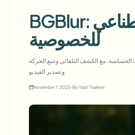
لويب
BGBlur: تمويه كائنات في الفيديو بالذكاء الاصطناعي
للخصوصية
إزالة الخلفية بالجملة
خط أنابيب إزالة الخلفية المخصص
View All
 الحساسة، مع الكشف التلقائي وتتبع الحركة
lership
Advertising Agency
Government Agency
وتصدير الفيديو
November 7, 2025
•
By
Yash Thakker