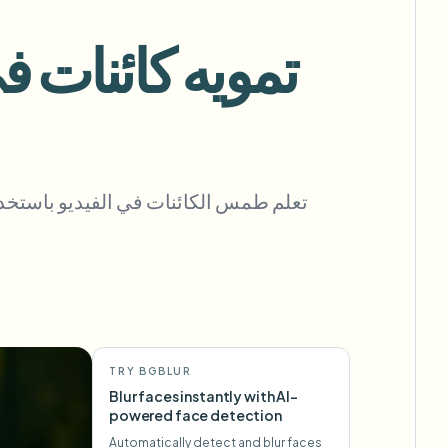
View all features
FOIA والإفصاح الآمن والتنقيح
Browse every blur tool in one place
Ecosystem
ذكاء 
نموذج الاتصال
ries
تحدث إلينا عن الحجم والامتثال والتكاملات.
جاهز للحجم الكبير
Categories
نموذج الاتصال
تعلم طمس الكائنات في الفيديو باستخدا
gger
cessing?
or teams.
R TEAMS
TRY BGBLUR
Blur faces instantly with AI-
powered face detection
Automatically detect and blur faces