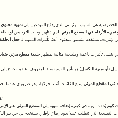
الخصوصية هي السبب الرئيسي الذي يدفع المبدعين إلى
تمويه محتوى ا
و
تمويه الأرقام في المقطع المرئي
الذي يُظهر لوحات الترخيص أو بطاقات 
 الإنترنت. يستخدم منشئو المحتوى أيضًا تأثيرات التمويه لـ
جعل الخلفية
سي
ينشئ تأثيرات ناعمة وطبيعية مثالية لمظهر
خلفية مقطع مرئي ضبابي
كسل
(أو
تمويه البكسل
) هو تأثير الفسيفساء المعروف. عندما تحتاج إلى 
ة في المقطع المرئي
يتتبع الكائنات أثناء تحركها، وهو ضروري عندما تحت
تق
ت كوم
يُحدث ثورة في كيفية
إضافة تمويه إلى المقطع المرئي عبر الإنت
لتقليدية التي تتطلب عملاً يدويًا إطارًا بإطار، يستخدم بي جي بلر الذك