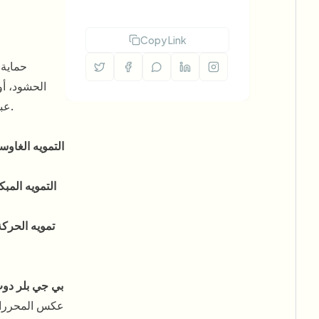
Copy Link
حماية 
الحشود، أ
والحفاظ على التركيز على موضوعهم الرئيسي.
عبر
التمويه الغاو
التمويه المب
تمويه الحرك
بي جي بلر دو
عكس المحررات ا